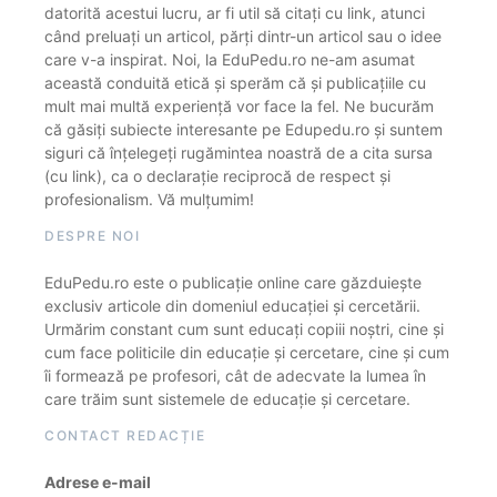
datorită acestui lucru, ar fi util să citați cu link, atunci
când preluați un articol, părți dintr-un articol sau o idee
care v-a inspirat. Noi, la EduPedu.ro ne-am asumat
această conduită etică și sperăm că și publicațiile cu
mult mai multă experiență vor face la fel. Ne bucurăm
că găsiți subiecte interesante pe Edupedu.ro și suntem
siguri că înțelegeți rugămintea noastră de a cita sursa
(cu link), ca o declarație reciprocă de respect și
profesionalism. Vă mulțumim!
DESPRE NOI
EduPedu.ro este o publicație online care găzduiește
exclusiv articole din domeniul educației și cercetării.
Urmărim constant cum sunt educați copiii noștri, cine și
cum face politicile din educație și cercetare, cine și cum
îi formează pe profesori, cât de adecvate la lumea în
care trăim sunt sistemele de educație și cercetare.
CONTACT REDACȚIE
Adrese e-mail