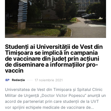
Studenți ai Universității de Vest din
Timișoara se implică în campania
de vaccinare din județ prin acțiuni
de diseminare a informațiilor pro-
vaccin
17 noiembrie 2021
Redacția
Universitatea de Vest din Timișoara și Spitalul Clinic
Militar de Urgență „Doctor Victor Popescu” anunță un
acord de parteneriat prin care studenții de la UVT
vor sprijini echipele medicale de vaccinare de…