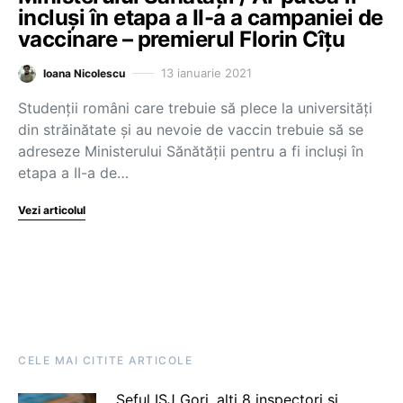
incluși în etapa a II-a a campaniei de
vaccinare – premierul Florin Cîțu
13 ianuarie 2021
Ioana Nicolescu
Studenții români care trebuie să plece la universități
din străinătate și au nevoie de vaccin trebuie să se
adreseze Ministerului Sănătății pentru a fi incluși în
etapa a II-a de…
Vezi articolul
CELE MAI CITITE ARTICOLE
Șeful ISJ Gorj, alți 8 inspectori și