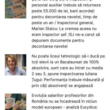
personal auxiliar trebuie să returneze
peste 55.000 de lei, bani acordați
pentru decontarea navetei, timp de
peste un an / Inspectorul general,
Marian Staicu: La vremea aceea nu
eram inspector șef. ISJ ne-a cerut să
depunem documente pentru
decontarea navetei
Nu poate liceul tehnologic să-i ducă pe
toți elevii la un Bacalaureat de 100%
absolvire, sunt care au intrat cu media
2 sau 3, spune inspectoarea Iuliana
Țugui: Performanța trebuie măsurată și
prin câți absolvenți se angajează
Evoluția salariilor profesorilor din
România nu se încadrează în niciun
model european - analiză Eurydice: