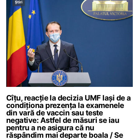
Știri
Cîțu, reacție la decizia UMF Iași de a
condiționa prezența la examenele
din vară de vaccin sau teste
negative: Astfel de măsuri se iau
pentru a ne asigura că nu
răspândim mai departe boala / Se