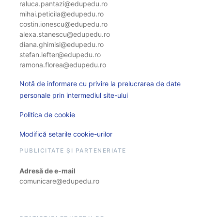
raluca.pantazi@edupedu.ro
mihai.peticila@edupedu.ro
costin.ionescu@edupedu.ro
alexa.stanescu@edupedu.ro
diana.ghimisi@edupedu.ro
stefan.lefter@edupedu.ro
ramona.florea@edupedu.ro
Notă de informare cu privire la prelucrarea de date
personale prin intermediul site-ului
Politica de cookie
Modifică setarile cookie-urilor
PUBLICITATE ȘI PARTENERIATE
Adresă de e-mail
comunicare@edupedu.ro