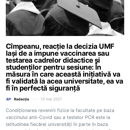
Cîmpeanu, reacție la decizia UMF
Iași de a impune vaccinarea sau
testarea cadrelor didactice și
studenților pentru sesiune: În
măsura în care această inițiativă va
fi validată la acea universitate, ea va
fi în perfectă siguranță
13 mai 2021
Redacția
Condiționarea revenirii fizice la facultate pe baza
vaccinului anti-Covid sau a testelor PCR este la
latitudinea fiecărei universități în parte în baza