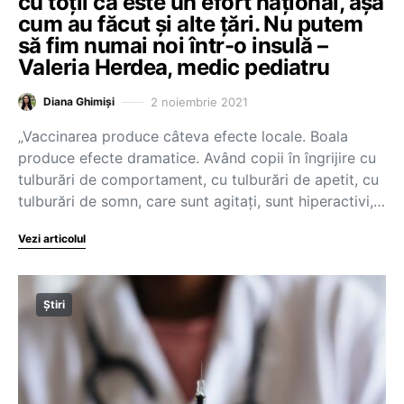
cu toții că este un efort național, așa
cum au făcut și alte țări. Nu putem
să fim numai noi într-o insulă –
Valeria Herdea, medic pediatru
2 noiembrie 2021
Diana Ghimiși
„Vaccinarea produce câteva efecte locale. Boala
produce efecte dramatice. Având copii în îngrijire cu
tulburări de comportament, cu tulburări de apetit, cu
tulburări de somn, care sunt agitați, sunt hiperactivi,…
Vezi articolul
Știri