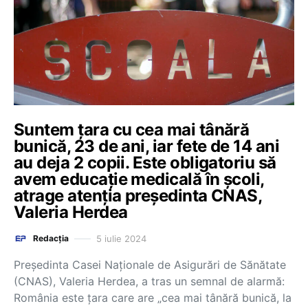
Suntem ţara cu cea mai tânără
bunică, 23 de ani, iar fete de 14 ani
au deja 2 copii. Este obligatoriu să
avem educaţie medicală în şcoli,
atrage atenția președinta CNAS,
Valeria Herdea
5 iulie 2024
Redacția
Preşedinta Casei Naţionale de Asigurări de Sănătate
(CNAS), Valeria Herdea, a tras un semnal de alarmă:
România este ţara care are „cea mai tânără bunică, la