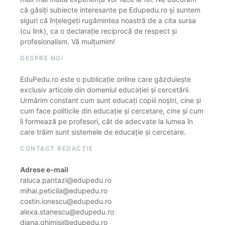
că găsiți subiecte interesante pe Edupedu.ro și suntem
siguri că înțelegeți rugămintea noastră de a cita sursa
(cu link), ca o declarație reciprocă de respect și
profesionalism. Vă mulțumim!
DESPRE NOI
EduPedu.ro este o publicație online care găzduiește
exclusiv articole din domeniul educației și cercetării.
Urmărim constant cum sunt educați copiii noștri, cine și
cum face politicile din educație și cercetare, cine și cum
îi formează pe profesori, cât de adecvate la lumea în
care trăim sunt sistemele de educație și cercetare.
CONTACT REDACȚIE
Adrese e-mail
raluca.pantazi@edupedu.ro
mihai.peticila@edupedu.ro
costin.ionescu@edupedu.ro
alexa.stanescu@edupedu.ro
diana.ghimisi@edupedu.ro