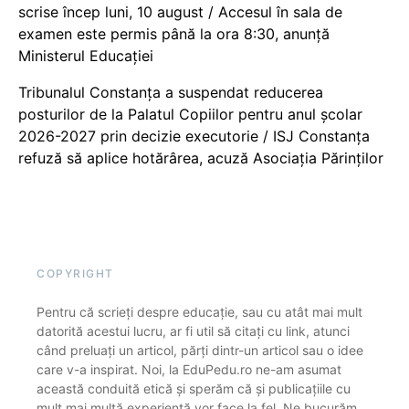
scrise încep luni, 10 august / Accesul în sala de
examen este permis până la ora 8:30, anunță
Ministerul Educației
Tribunalul Constanța a suspendat reducerea
posturilor de la Palatul Copiilor pentru anul școlar
2026-2027 prin decizie executorie / ISJ Constanța
refuză să aplice hotărârea, acuză Asociația Părinților
COPYRIGHT
Pentru că scrieți despre educație, sau cu atât mai mult
datorită acestui lucru, ar fi util să citați cu link, atunci
când preluați un articol, părți dintr-un articol sau o idee
care v-a inspirat. Noi, la EduPedu.ro ne-am asumat
această conduită etică și sperăm că și publicațiile cu
mult mai multă experiență vor face la fel. Ne bucurăm