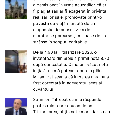
a demisionat în urma acuzațiilor că ar
fi plagiat sau ar fi exagerat în privința
realizărilor sale, promovate printr-o
poveste de viață marcată de un
diagnostic de autism, zeci de
maratoane parcurse și milioane de lire
strânse în scopuri caritabile
De la 4.90 la Titularizare 2026, o
învățătoare din Sibiu a primit nota 8.70
după contestație: Când am văzut nota
inițială, nu mă puteam opri din plâns.
Mi-am dat seama că lucrarea mea nu a
fost corectată în adevăratul sens al
cuvântului
Sorin Ion, întrebat cum le răspunde
profesorilor care dau an de an
Titularizarea, obțin note mari, dar nu au