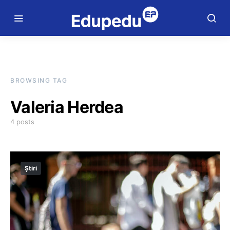
BROWSING TAG
Valeria Herdea
4 posts
Știri