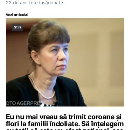
23 de ani, fete însărcinate…
Vezi articolul
Știri
Eu nu mai vreau să trimit coroane și
flori la familii îndoliate. Să înțelegem