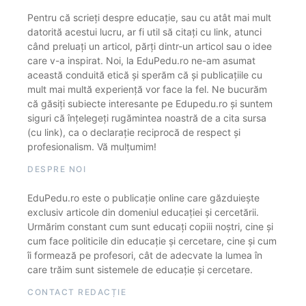
Pentru că scrieți despre educație, sau cu atât mai mult
datorită acestui lucru, ar fi util să citați cu link, atunci
când preluați un articol, părți dintr-un articol sau o idee
care v-a inspirat. Noi, la EduPedu.ro ne-am asumat
această conduită etică și sperăm că și publicațiile cu
mult mai multă experiență vor face la fel. Ne bucurăm
că găsiți subiecte interesante pe Edupedu.ro și suntem
siguri că înțelegeți rugămintea noastră de a cita sursa
(cu link), ca o declarație reciprocă de respect și
profesionalism. Vă mulțumim!
DESPRE NOI
EduPedu.ro este o publicație online care găzduiește
exclusiv articole din domeniul educației și cercetării.
Urmărim constant cum sunt educați copiii noștri, cine și
cum face politicile din educație și cercetare, cine și cum
îi formează pe profesori, cât de adecvate la lumea în
care trăim sunt sistemele de educație și cercetare.
CONTACT REDACȚIE