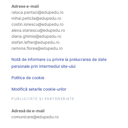
Adrese e-mail
raluca.pantazi@edupedu.ro
mihai.peticila@edupedu.ro
costin.ionescu@edupedu.ro
alexa.stanescu@edupedu.ro
diana.ghimisi@edupedu.ro
stefan.lefter@edupedu.ro
ramona.florea@edupedu.ro
Notă de informare cu privire la prelucrarea de date
personale prin intermediul site-ului
Politica de cookie
Modifică setarile cookie-urilor
PUBLICITATE ȘI PARTENERIATE
Adresă de e-mail
comunicare@edupedu.ro