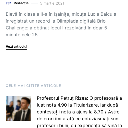
5 martie 2021
Redacția
Elevă în clasa a II-a în Ișalnița, micuța Lucia Baicu a
înregistrat un record la Olimpiada digitală Brio
Challenge: a obținut locul I rezolvând în doar 5
minute cele 25…
Vezi articolul
CELE MAI CITITE ARTICOLE
Profesorul Petruț Rizea: O profesoară a
luat nota 4.90 la Titularizare, iar după
contestații nota a ajuns la 8.70 / Astfel
de erori îmi arată ce entuziasmați sunt
profesorii buni, cu experiență să vină la