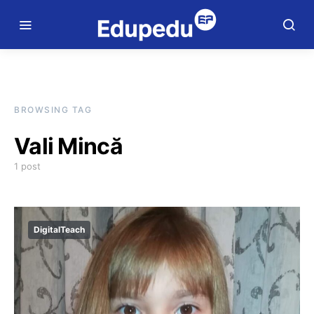
BROWSING TAG
Vali Mincă
1 post
DigitalTeach