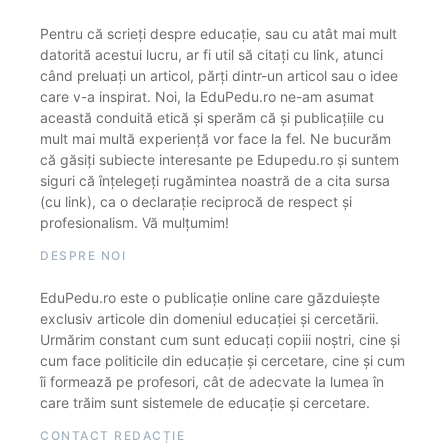
Pentru că scrieți despre educație, sau cu atât mai mult
datorită acestui lucru, ar fi util să citați cu link, atunci
când preluați un articol, părți dintr-un articol sau o idee
care v-a inspirat. Noi, la EduPedu.ro ne-am asumat
această conduită etică și sperăm că și publicațiile cu
mult mai multă experiență vor face la fel. Ne bucurăm
că găsiți subiecte interesante pe Edupedu.ro și suntem
siguri că înțelegeți rugămintea noastră de a cita sursa
(cu link), ca o declarație reciprocă de respect și
profesionalism. Vă mulțumim!
DESPRE NOI
EduPedu.ro este o publicație online care găzduiește
exclusiv articole din domeniul educației și cercetării.
Urmărim constant cum sunt educați copiii noștri, cine și
cum face politicile din educație și cercetare, cine și cum
îi formează pe profesori, cât de adecvate la lumea în
care trăim sunt sistemele de educație și cercetare.
CONTACT REDACȚIE