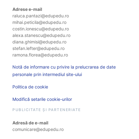
Adrese e-mail
raluca.pantazi@edupedu.ro
mihai.peticila@edupedu.ro
costin.ionescu@edupedu.ro
alexa.stanescu@edupedu.ro
diana.ghimisi@edupedu.ro
stefan.lefter@edupedu.ro
ramona.florea@edupedu.ro
Notă de informare cu privire la prelucrarea de date
personale prin intermediul site-ului
Politica de cookie
Modifică setarile cookie-urilor
PUBLICITATE ȘI PARTENERIATE
Adresă de e-mail
comunicare@edupedu.ro