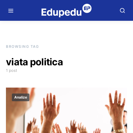
BROWSING TAG
viata politica
1 post
Analize