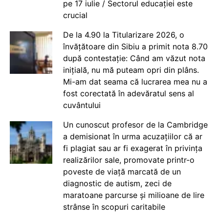
pe 17 iulie / Sectorul educației este
crucial
De la 4.90 la Titularizare 2026, o
învățătoare din Sibiu a primit nota 8.70
după contestație: Când am văzut nota
inițială, nu mă puteam opri din plâns.
Mi-am dat seama că lucrarea mea nu a
fost corectată în adevăratul sens al
cuvântului
Un cunoscut profesor de la Cambridge
a demisionat în urma acuzațiilor că ar
fi plagiat sau ar fi exagerat în privința
realizărilor sale, promovate printr-o
poveste de viață marcată de un
diagnostic de autism, zeci de
maratoane parcurse și milioane de lire
strânse în scopuri caritabile