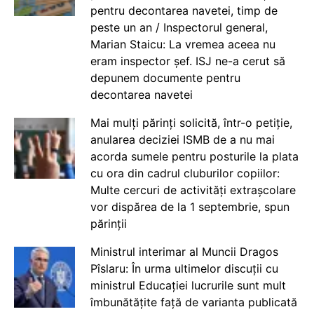
pentru decontarea navetei, timp de
peste un an / Inspectorul general,
Marian Staicu: La vremea aceea nu
eram inspector șef. ISJ ne-a cerut să
depunem documente pentru
decontarea navetei
Mai mulți părinți solicită, într-o petiție,
anularea deciziei ISMB de a nu mai
acorda sumele pentru posturile la plata
cu ora din cadrul cluburilor copiilor:
Multe cercuri de activități extrașcolare
vor dispărea de la 1 septembrie, spun
părinții
Ministrul interimar al Muncii Dragos
Pîslaru: În urma ultimelor discuții cu
ministrul Educației lucrurile sunt mult
îmbunătățite față de varianta publicată