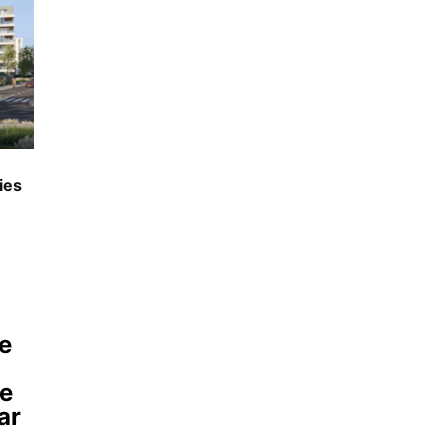
ies
ne
ie
ar