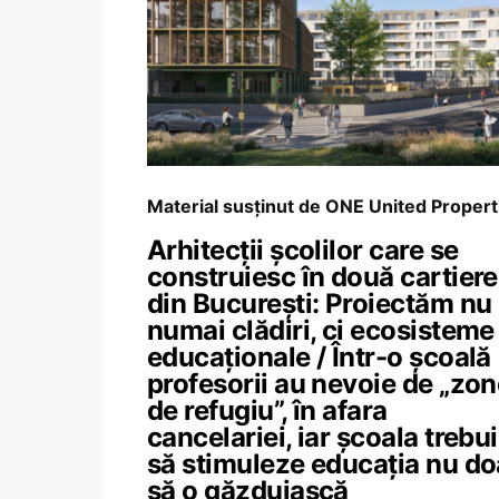
Material susținut de ONE United Propert
Arhitecții școlilor care se
construiesc în două cartiere
din București: Proiectăm nu
numai clădiri, ci ecosisteme
educaționale / Într-o școală
profesorii au nevoie de „zo
de refugiu”, în afara
cancelariei, iar școala trebu
să stimuleze educația nu do
să o găzduiască