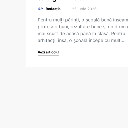
25 iunie 2026
Redacția
Pentru mulți părinți, o școală bună însea
profesori buni, rezultate bune și un drum 
mai scurt de acasă până în clasă. Pentru
arhitecți, însă, o școală începe cu mult…
Vezi articolul