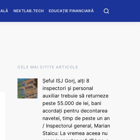
OALĂ
NEXTLAB.TECH
EDUCAȚIE FINANCIARĂ
CELE MAI CITITE ARTICOLE
Șeful ISJ Gorj, alți 8
inspectori și personal
auxiliar trebuie să returneze
peste 55.000 de lei, bani
acordați pentru decontarea
navetei, timp de peste un an
/ Inspectorul general, Marian
Staicu: La vremea aceea nu