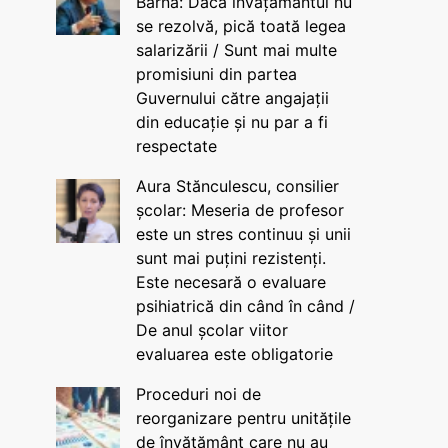
Barna: Dacă învățământul nu
se rezolvă, pică toată legea
salarizării / Sunt mai multe
promisiuni din partea
Guvernului către angajații
din educație și nu par a fi
respectate
Aura Stănculescu, consilier
școlar: Meseria de profesor
este un stres continuu și unii
sunt mai puțini rezistenți.
Este necesară o evaluare
psihiatrică din când în când /
De anul școlar viitor
evaluarea este obligatorie
Proceduri noi de
reorganizare pentru unitățile
de învățământ care nu au