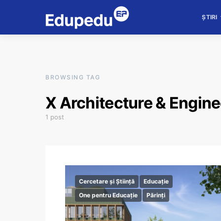
ȘTIRI
BROWSING TAG
X Architecture & Engine
1 post
Cercetare și Știință
Educație
One pentru Educație
Părinți