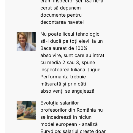
eram inspector șef. ISJ ne-a
cerut să depunem
documente pentru
decontarea navetei
Nu poate liceul tehnologic
să-i ducă pe toți elevii la un
Bacalaureat de 100%
absolvire, sunt care au intrat
cu media 2 sau 3, spune
inspectoarea Iuliana Țugui:
Performanța trebuie
măsurată și prin câți
absolvenți se angajează
Evoluția salariilor
profesorilor din România nu
se încadrează în niciun
model european - analiză
Eurydice: salariul crește doar