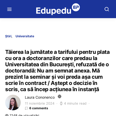
Știri
Universitate
Tăierea la jumătate a tarifului pentru plata
cu ora a doctoranzilor care predau la
Universitatea din București, refuzată de o
doctorandă: Nu am semnat anexa. Mă
prezint la seminar și voi preda așa cum
scrie în contract / Aștept o decizie în
scris, ca să încep acțiunea în instanță
Laura Cononenco
11 noiembrie 2024
4 minute read
6 comments
7.148 de vizualizări