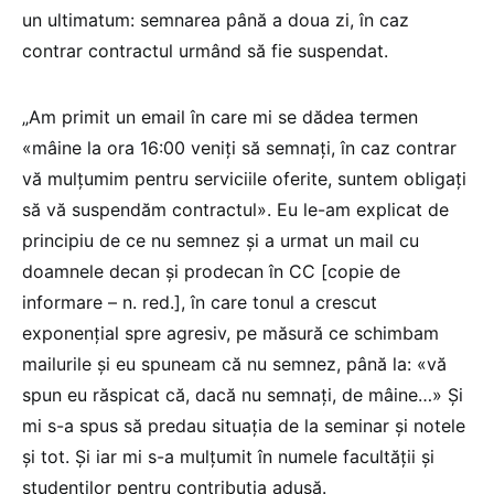
un ultimatum: semnarea până a doua zi, în caz
contrar contractul urmând să fie suspendat.
„Am primit un email în care mi se dădea termen
«mâine la ora 16:00 veniți să semnați, în caz contrar
vă mulțumim pentru serviciile oferite, suntem obligați
să vă suspendăm contractul». Eu le-am explicat de
principiu de ce nu semnez și a urmat un mail cu
doamnele decan și prodecan în CC [copie de
informare – n. red.], în care tonul a crescut
exponențial spre agresiv, pe măsură ce schimbam
mailurile și eu spuneam că nu semnez, până la: «vă
spun eu răspicat că, dacă nu semnați, de mâine…» Și
mi s-a spus să predau situația de la seminar și notele
și tot. Și iar mi s-a mulțumit în numele facultății și
studenților pentru contribuția adusă.