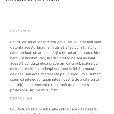
COPYRIGHT
Pentru că scrieți despre educație, sau cu atât mai mult
datorită acestui lucru, ar fi util să citați cu link, atunci
când preluați un articol, părți dintr-un articol sau o idee
care v-a inspirat. Noi, la EduPedu.ro ne-am asumat
această conduită etică și sperăm că și publicațiile cu
mult mai multă experiență vor face la fel. Ne bucurăm
că găsiți subiecte interesante pe Edupedu.ro și suntem
siguri că înțelegeți rugămintea noastră de a cita sursa
(cu link), ca o declarație reciprocă de respect și
profesionalism. Vă mulțumim!
DESPRE NOI
EduPedu.ro este o publicație online care găzduiește