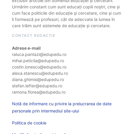
exclusiv articole din domeniul educației și cercetării.
Urmărim constant cum sunt educați copiii noștri, cine și
cum face politicile din educație și cercetare, cine și cum
îi formează pe profesori, cât de adecvate la lumea în
care trăim sunt sistemele de educație și cercetare.
CONTACT REDACȚIE
Adrese e-mail
raluca.pantazi@edupedu.ro
mihai.peticila@edupedu.ro
costin.ionescu@edupedu.ro
alexa.stanescu@edupedu.ro
diana.ghimisi@edupedu.ro
stefan.lefter@edupedu.ro
ramona.florea@edupedu.ro
Notă de informare cu privire la prelucrarea de date
personale prin intermediul site-ului
Politica de cookie