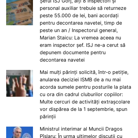
Șeful ISJ Gorj, alți 8 inspectori și
personal auxiliar trebuie să returneze
peste 55.000 de lei, bani acordați
pentru decontarea navetei, timp de
peste un an / Inspectorul general,
Marian Staicu: La vremea aceea nu
eram inspector șef. ISJ ne-a cerut să
depunem documente pentru
decontarea navetei
Mai mulți părinți solicită, într-o petiție,
anularea deciziei ISMB de a nu mai
acorda sumele pentru posturile la plata
cu ora din cadrul cluburilor copiilor:
Multe cercuri de activități extrașcolare
vor dispărea de la 1 septembrie, spun
părinții
Ministrul interimar al Muncii Dragos
Pîslaru: În urma ultimelor discuții cu