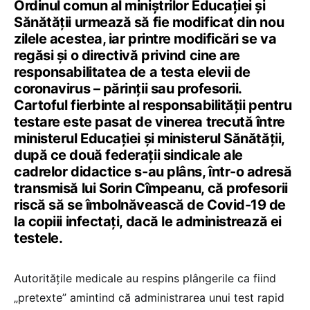
Ordinul comun al miniștrilor Educației și
Sănătății urmează să fie modificat din nou
zilele acestea, iar printre modificări se va
regăsi și o directivă privind cine are
responsabilitatea de a testa elevii de
coronavirus – părinții sau profesorii.
Cartoful fierbinte al responsabilității pentru
testare este pasat de vinerea trecută între
ministerul Educației și ministerul Sănătății,
după ce două federații sindicale ale
cadrelor didactice s-au plâns, într-o adresă
transmisă lui Sorin Cîmpeanu, că profesorii
riscă să se îmbolnăvească de Covid-19 de
la copiii infectați, dacă le administrează ei
testele.
Autoritățile medicale au respins plângerile ca fiind
„pretexte” amintind că administrarea unui test rapid