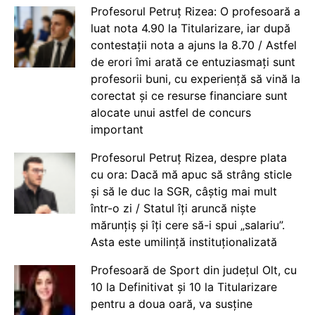
Profesorul Petruț Rizea: O profesoară a
luat nota 4.90 la Titularizare, iar după
contestații nota a ajuns la 8.70 / Astfel
de erori îmi arată ce entuziasmați sunt
profesorii buni, cu experiență să vină la
corectat și ce resurse financiare sunt
alocate unui astfel de concurs
important
Profesorul Petruț Rizea, despre plata
cu ora: Dacă mă apuc să strâng sticle
și să le duc la SGR, câștig mai mult
într-o zi / Statul îți aruncă niște
mărunțiș și îți cere să-i spui „salariu”.
Asta este umilință instituționalizată
Profesoară de Sport din județul Olt, cu
10 la Definitivat și 10 la Titularizare
pentru a doua oară, va susține