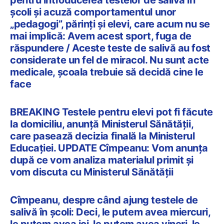
școli și acuză comportamentul unor
„pedagogi”, părinți și elevi, care acum nu se
mai implică: Avem acest sport, fuga de
răspundere / Aceste teste de salivă au fost
considerate un fel de miracol. Nu sunt acte
medicale, școala trebuie să decidă cine le
face
BREAKING Testele pentru elevi pot fi făcute
la domiciliu, anunță Ministerul Sănătății,
care pasează decizia finală la Ministerul
Educației. UPDATE Cîmpeanu: Vom anunța
după ce vom analiza materialul primit și
vom discuta cu Ministerul Sănătății
Cîmpeanu, despre când ajung testele de
salivă în școli: Deci, le putem avea miercuri,
le putem avea joi, le putem avea vineri, le