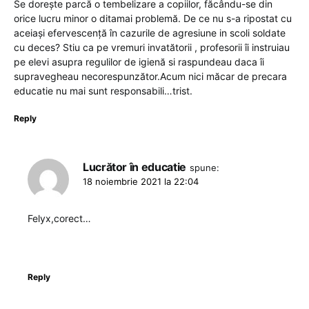
Se dorește parcă o tembelizare a copiilor, făcându-se din
orice lucru minor o ditamai problemă. De ce nu s-a ripostat cu
aceiași efervescență în cazurile de agresiune in scoli soldate
cu deces? Stiu ca pe vremuri invatătorii , profesorii îi instruiau
pe elevi asupra regulilor de igienă si raspundeau daca îi
supravegheau necorespunzător.Acum nici măcar de precara
educatie nu mai sunt responsabili…trist.
Reply
Lucrător în educatie
spune:
18 noiembrie 2021 la 22:04
Felyx,corect…
Reply