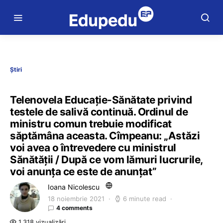
Știri
Telenovela Educație-Sănătate privind
testele de salivă continuă. Ordinul de
ministru comun trebuie modificat
săptămâna aceasta. Cîmpeanu: „Astăzi
voi avea o întrevedere cu ministrul
Sănătății / După ce vom lămuri lucrurile,
voi anunța ce este de anunțat”
Ioana Nicolescu
18 noiembrie 2021
6 minute read
4 comments
1.318 vizualizări