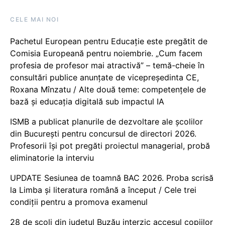
CELE MAI NOI
Pachetul European pentru Educație este pregătit de
Comisia Europeană pentru noiembrie. „Cum facem
profesia de profesor mai atractivă” – temă-cheie în
consultări publice anunțate de vicepreședinta CE,
Roxana Mînzatu / Alte două teme: competențele de
bază și educația digitală sub impactul IA
ISMB a publicat planurile de dezvoltare ale școlilor
din București pentru concursul de directori 2026.
Profesorii își pot pregăti proiectul managerial, probă
eliminatorie la interviu
UPDATE Sesiunea de toamnă BAC 2026. Proba scrisă
la Limba și literatura română a început / Cele trei
condiții pentru a promova examenul
28 de școli din județul Buzău interzic accesul copiilor