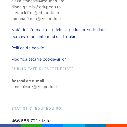
alexa.stanescu@edupedu.ro
diana.ghimisi@edupedu.ro
stefan.lefter@edupedu.ro
ramona.florea@edupedu.ro
Notă de informare cu privire la prelucrarea de date
personale prin intermediul site-ului
Politica de cookie
Modifică setarile cookie-urilor
PUBLICITATE ȘI PARTENERIATE
Adresă de e-mail
comunicare@edupedu.ro
STATISTICI EDUPEDU.RO
466.685.721 vizite