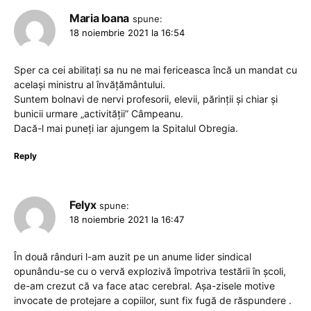
Maria Ioana
spune:
18 noiembrie 2021 la 16:54
Sper ca cei abilitați sa nu ne mai fericeasca încă un mandat cu
același ministru al învățământului.
Suntem bolnavi de nervi profesorii, elevii, părinții și chiar și
bunicii urmare „activității” Câmpeanu.
Dacă-l mai puneți iar ajungem la Spitalul Obregia.
Reply
Felyx
spune:
18 noiembrie 2021 la 16:47
În două rânduri l-am auzit pe un anume lider sindical
opunându-se cu o vervă explozivă împotriva testării în școli,
de-am crezut că va face atac cerebral. Așa-zisele motive
invocate de protejare a copiilor, sunt fix fugă de răspundere .