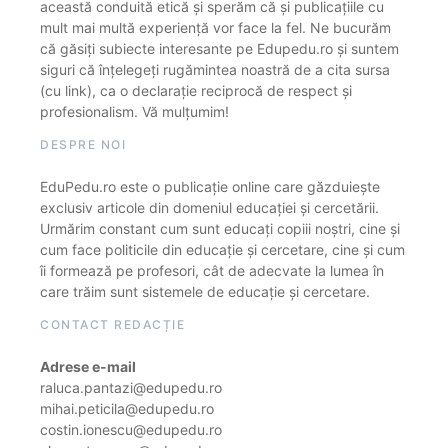
această conduită etică și sperăm că și publicațiile cu
mult mai multă experiență vor face la fel. Ne bucurăm
că găsiți subiecte interesante pe Edupedu.ro și suntem
siguri că înțelegeți rugămintea noastră de a cita sursa
(cu link), ca o declarație reciprocă de respect și
profesionalism. Vă mulțumim!
DESPRE NOI
EduPedu.ro este o publicație online care găzduiește
exclusiv articole din domeniul educației și cercetării.
Urmărim constant cum sunt educați copiii noștri, cine și
cum face politicile din educație și cercetare, cine și cum
îi formează pe profesori, cât de adecvate la lumea în
care trăim sunt sistemele de educație și cercetare.
CONTACT REDACȚIE
Adrese e-mail
raluca.pantazi@edupedu.ro
mihai.peticila@edupedu.ro
costin.ionescu@edupedu.ro