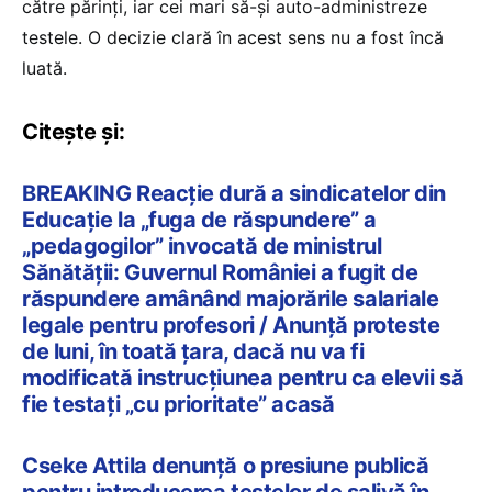
către părinți, iar cei mari să-și auto-administreze
testele. O decizie clară în acest sens nu a fost încă
luată.
Citește și:
BREAKING Reacție dură a sindicatelor din
Educație la „fuga de răspundere” a
„pedagogilor” invocată de ministrul
Sănătății: Guvernul României a fugit de
răspundere amânând majorările salariale
legale pentru profesori / Anunță proteste
de luni, în toată țara, dacă nu va fi
modificată instrucțiunea pentru ca elevii să
fie testați „cu prioritate” acasă
Cseke Attila denunță o presiune publică
pentru introducerea testelor de salivă în