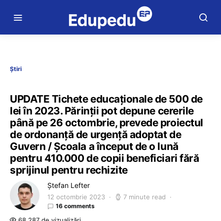
Știri
UPDATE Tichete educaționale de 500 de
lei în 2023. Părinții pot depune cererile
până pe 26 octombrie, prevede proiectul
de ordonanță de urgență adoptat de
Guvern / Școala a început de o lună
pentru 410.000 de copii beneficiari fără
sprijinul pentru rechizite
Ștefan Lefter
12 octombrie 2023
7 minute read
16 comments
68.287 de vizualizări