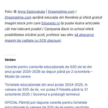
Foto: ©
Anna Sadovskaia
|
Dreamstime.com
/
Dreamstime.com
sprijină educaţia din România şi oferă gratuit
imagini stock prin care
Edupedu.ro
îşi poate ilustra articolele
cât mai relevant posibil / Campania Back to school oferă
posibilitatea oricărei școli, profesor sau elev
să descarce
imagini de calitate cu 50% discount
.
Similare
Cererile pentru cardurile educaționale de 500 de lei din
anul școlar 2025-2026 se depun până pe 2 octombrie –
Model de cerere
Tichetele educaționale din anul școlar 2024-2025, în
valoare de 500 de lei, vor putea fi folosite până la 31
octombrie 2025 / Guvernul a prelungit termenul
OFICIAL Părinții pot depune cererile pentru tichetele
educaționale în valoare de 500 de lei pentru rechizite