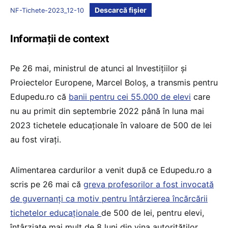
Descarcă fișier
NF-Tichete-2023_12-10
Informații de context
Pe 26 mai, ministrul de atunci al Investițiilor și
Proiectelor Europene, Marcel Boloș, a transmis pentru
Edupedu.ro că
banii pentru cei 55.000 de elevi
care
nu au primit din septembrie 2022 până în luna mai
2023 tichetele educaționale în valoare de 500 de lei
au fost virați.
Alimentarea cardurilor a venit după ce Edupedu.ro a
scris pe 26 mai că
greva profesorilor a fost invocată
de guvernanți ca motiv pentru întârzierea încărcării
tichetelor educaționale
de 500 de lei, pentru elevi,
întârziate mai mult de 8 luni din vina autorităților.