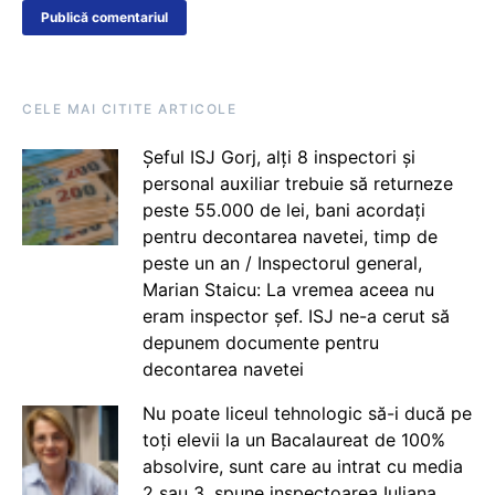
CELE MAI CITITE ARTICOLE
Șeful ISJ Gorj, alți 8 inspectori și
personal auxiliar trebuie să returneze
peste 55.000 de lei, bani acordați
pentru decontarea navetei, timp de
peste un an / Inspectorul general,
Marian Staicu: La vremea aceea nu
eram inspector șef. ISJ ne-a cerut să
depunem documente pentru
decontarea navetei
Nu poate liceul tehnologic să-i ducă pe
toți elevii la un Bacalaureat de 100%
absolvire, sunt care au intrat cu media
2 sau 3, spune inspectoarea Iuliana