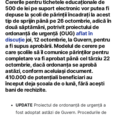
Cererile pentru tichetele educaționale de
500 de lei pe suport electronic vor putea fi
depuse la școli de părinții încadrați la acest
tip de sprijin până pe 26 octombrie, adică în
două săptămâni, potrivit proiectului de
ordonanță de urgență (OUG)
aflat în
discuție
joi, 12 octombrie, la Guvern, pentru
a fi supus aprobării. Modelul de cerere pe
care școlile să îl comunice părinților pentru
completare va fi aprobat până cel târziu 22
octombrie, dacă ordonanța se aprobă
astăzi, conform aceluiași document.
410.000 de potențiali beneficiari au
început deja școala de o lună, fără acești
bani de rechizite.
UPDATE
Proiectul de ordonanță de urgență a
fost adoptat astăzi de Guvern. Procedurile de