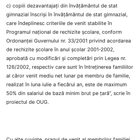
c) copiii dezavantajaţi din învăţământul de stat
gimnazial înscrişi în învăţământul de stat gimnazial,
care îndeplinesc criteriile de venit stabilite în
Programul naţional de rechizite şcolare, conform
Ordonanţei Guvernului nr. 33/2001 privind acordarea
de rechizite şcolare în anul şcolar 2001-2002,
aprobată cu modificări şi completări prin Legea nr.
126/2002, respectiv care sunt în întreţinerea familiilor
al căror venit mediu net lunar pe membru de familie,
realizat în luna iulie a fiecărui an, este de maximum
50% din salariul de bază minim brut pe ţară”, scrie în
proiectul de OUG.
Cu alte cuvinte, pragul de venit al membrilor familiei