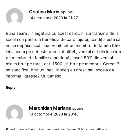
Cristina Marin
spune:
14 octombrie 2023 la 21:27
Buna seara . in legatura cu acest card.. ni s.a transmis de la
scoala ca pentru a beneficia de card ,ajutor, condiția este sa
nu se depășească lunar venit net pe membru de familie 950
lei… acum pe net este precizat altfel , venitul net din luna iulie
pe membru de familie sa nu depășească 50% din venitul
minim brut pe tara , ar fi 1500 lei ,brut pe membru. Corect ?
se specifica ,brut ,nu net . inteleg eu greșit sau scoala da
informații greșite? Mulțumesc
Reply
Marchidan Mariana
spune:
13 octombrie 2023 la 23:48
Bună seara fericiți ce aceasta diferență între copiii de