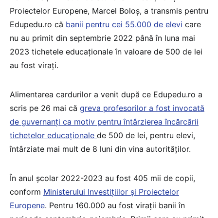
Proiectelor Europene, Marcel Boloș, a transmis pentru
Edupedu.ro că
banii pentru cei 55.000 de elevi
care
nu au primit din septembrie 2022 până în luna mai
2023 tichetele educaționale în valoare de 500 de lei
au fost virați.
Alimentarea cardurilor a venit după ce Edupedu.ro a
scris pe 26 mai că
greva profesorilor a fost invocată
de guvernanți ca motiv pentru întârzierea încărcării
tichetelor educaționale
de 500 de lei, pentru elevi,
întârziate mai mult de 8 luni din vina autorităților.
În anul școlar 2022-2023 au fost 405 mii de copii,
conform
Ministerului Investițiilor și Proiectelor
Europene
. Pentru 160.000 au fost virații banii în