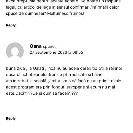
avea drepturile pentru aceste tichete. Se poate un raspuns
legal, cu articol de lege in sensul confirmarii/infirmarii celor
spuse de dumneaei? Mulțumesc frumos!
Reply
Oana
spune:
27 septembrie 2023 la 08:55
buna ziua , la Galați , încă nu au acele cereri tip ptr a reînnoi
dosarul tichetelor electronice ptr rechizite și haine.
am întrebat la școală și mi-a spus că încă nu au primit nimic ,
acest program era prin fonduri europene și acum nu mai
este.Deci????Ce și cum sa facem ???
Reply