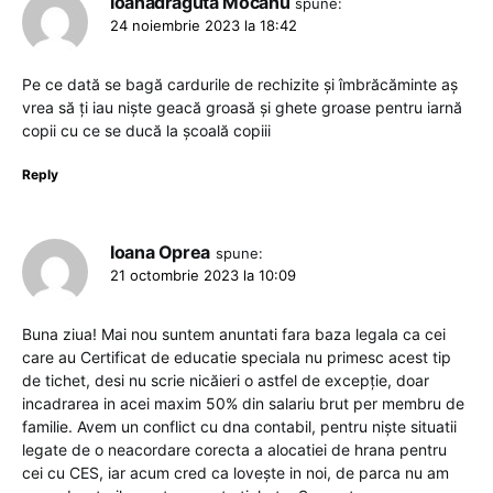
Ioanadrăguta Mocanu
spune:
24 noiembrie 2023 la 18:42
Pe ce dată se bagă cardurile de rechizite și îmbrăcăminte aș
vrea să ți iau niște geacă groasă și ghete groase pentru iarnă
copii cu ce se ducă la școală copiii
Reply
Ioana Oprea
spune:
21 octombrie 2023 la 10:09
Buna ziua! Mai nou suntem anuntati fara baza legala ca cei
care au Certificat de educatie speciala nu primesc acest tip
de tichet, desi nu scrie nicăieri o astfel de excepție, doar
incadrarea in acei maxim 50% din salariu brut per membru de
familie. Avem un conflict cu dna contabil, pentru niște situatii
legate de o neacordare corecta a alocatiei de hrana pentru
cei cu CES, iar acum cred ca lovește in noi, de parca nu am