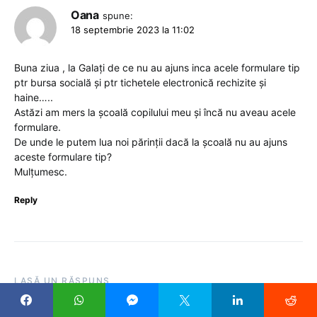
Oana
spune:
18 septembrie 2023 la 11:02
Buna ziua , la Galați de ce nu au ajuns inca acele formulare tip
ptr bursa socială și ptr tichetele electronică rechizite și
haine…..
Astăzi am mers la școală copilului meu și încă nu aveau acele
formulare.
De unde le putem lua noi părinții dacă la școală nu au ajuns
aceste formulare tip?
Mulțumesc.
Reply
LASĂ UN RĂSPUNS
Adresa ta de email nu va fi publicată.
Câmpurile obligatorii