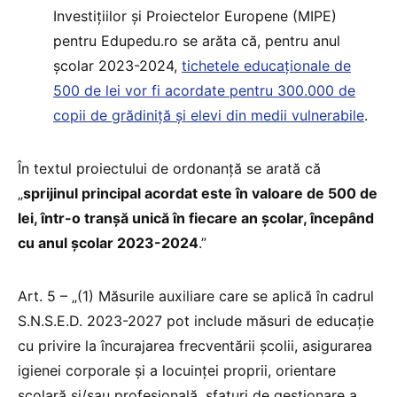
Investițiilor și Proiectelor Europene (MIPE)
pentru Edupedu.ro se arăta că, pentru anul
școlar 2023-2024,
tichetele educaționale de
500 de lei vor fi acordate pentru 300.000 de
copii de grădiniță și elevi din medii vulnerabile
.
În textul proiectului de ordonanță se arată că
„
sprijinul principal acordat este în valoare de 500 de
lei, într-o tranșă unică în fiecare an școlar, începând
cu anul școlar 2023-2024
.”
Art. 5 – „(1) Măsurile auxiliare care se aplică în cadrul
S.N.S.E.D. 2023-2027 pot include măsuri de educaţie
cu privire la încurajarea frecventării şcolii, asigurarea
igienei corporale şi a locuinţei proprii, orientare
şcolară şi/sau profesională, sfaturi de gestionare a