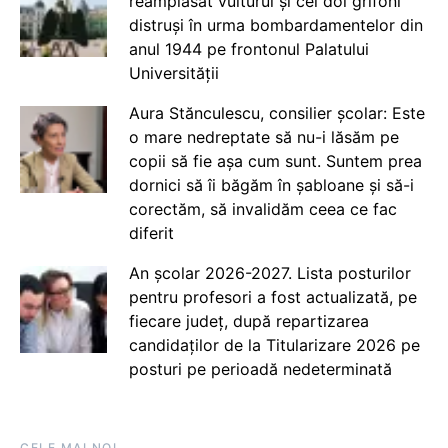
reamplasat vulturul și cei doi grifoni
distruși în urma bombardamentelor din
anul 1944 pe frontonul Palatului
Universității
Aura Stănculescu, consilier școlar: Este
o mare nedreptate să nu-i lăsăm pe
copii să fie așa cum sunt. Suntem prea
dornici să îi băgăm în șabloane și să-i
corectăm, să invalidăm ceea ce fac
diferit
An școlar 2026-2027. Lista posturilor
pentru profesori a fost actualizată, pe
fiecare județ, după repartizarea
candidaților de la Titularizare 2026 pe
posturi pe perioadă nedeterminată
CELE MAI NOI