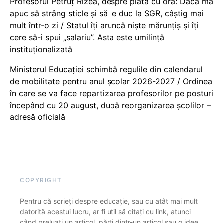
Profesorul Petruț Rizea, despre plata cu ora: Dacă mă
apuc să strâng sticle și să le duc la SGR, câștig mai
mult într-o zi / Statul îți aruncă niște mărunțiș și îți
cere să-i spui „salariu”. Asta este umilință
instituționalizată
Ministerul Educației schimbă regulile din calendarul
de mobilitate pentru anul școlar 2026-2027 / Ordinea
în care se va face repartizarea profesorilor pe posturi
începând cu 20 august, după reorganizarea școlilor –
adresă oficială
COPYRIGHT
Pentru că scrieți despre educație, sau cu atât mai mult
datorită acestui lucru, ar fi util să citați cu link, atunci
când preluați un articol, părți dintr-un articol sau o idee