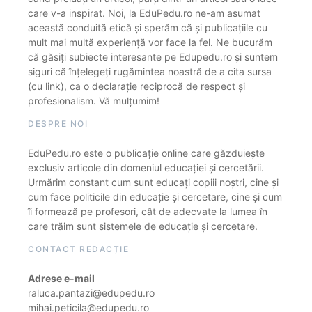
care v-a inspirat. Noi, la EduPedu.ro ne-am asumat
această conduită etică și sperăm că și publicațiile cu
mult mai multă experiență vor face la fel. Ne bucurăm
că găsiți subiecte interesante pe Edupedu.ro și suntem
siguri că înțelegeți rugămintea noastră de a cita sursa
(cu link), ca o declarație reciprocă de respect și
profesionalism. Vă mulțumim!
DESPRE NOI
EduPedu.ro este o publicație online care găzduiește
exclusiv articole din domeniul educației și cercetării.
Urmărim constant cum sunt educați copiii noștri, cine și
cum face politicile din educație și cercetare, cine și cum
îi formează pe profesori, cât de adecvate la lumea în
care trăim sunt sistemele de educație și cercetare.
CONTACT REDACȚIE
Adrese e-mail
raluca.pantazi@edupedu.ro
mihai.peticila@edupedu.ro