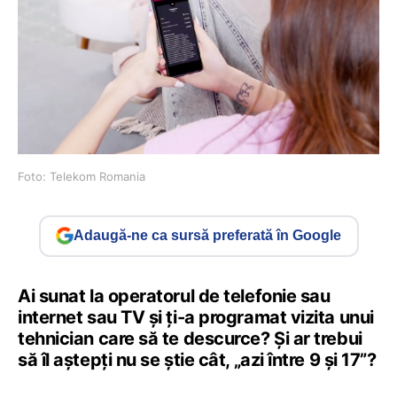
Foto: Telekom Romania
Adaugă-ne ca sursă preferată în Google
Ai sunat la operatorul de telefonie sau
internet sau TV şi ţi-a programat vizita unui
tehnician care să te descurce? Şi ar trebui
să îl aştepţi nu se ştie cât, „azi între 9 şi 17”?