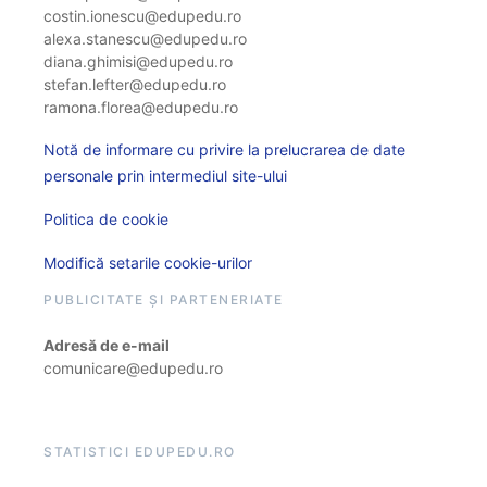
costin.ionescu@edupedu.ro
alexa.stanescu@edupedu.ro
diana.ghimisi@edupedu.ro
stefan.lefter@edupedu.ro
ramona.florea@edupedu.ro
Notă de informare cu privire la prelucrarea de date
personale prin intermediul site-ului
Politica de cookie
Modifică setarile cookie-urilor
PUBLICITATE ȘI PARTENERIATE
Adresă de e-mail
comunicare@edupedu.ro
STATISTICI EDUPEDU.RO