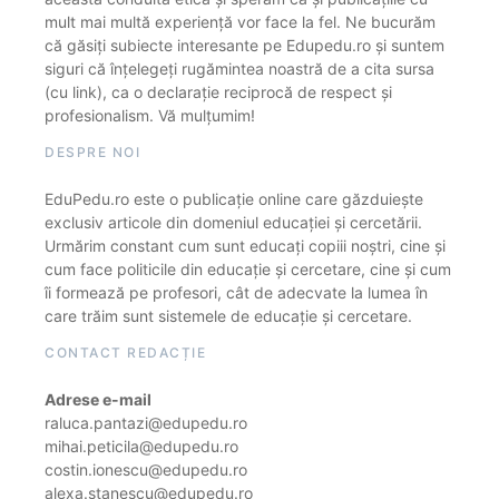
mult mai multă experiență vor face la fel. Ne bucurăm
că găsiți subiecte interesante pe Edupedu.ro și suntem
siguri că înțelegeți rugămintea noastră de a cita sursa
(cu link), ca o declarație reciprocă de respect și
profesionalism. Vă mulțumim!
DESPRE NOI
EduPedu.ro este o publicație online care găzduiește
exclusiv articole din domeniul educației și cercetării.
Urmărim constant cum sunt educați copiii noștri, cine și
cum face politicile din educație și cercetare, cine și cum
îi formează pe profesori, cât de adecvate la lumea în
care trăim sunt sistemele de educație și cercetare.
CONTACT REDACȚIE
Adrese e-mail
raluca.pantazi@edupedu.ro
mihai.peticila@edupedu.ro
costin.ionescu@edupedu.ro
alexa.stanescu@edupedu.ro