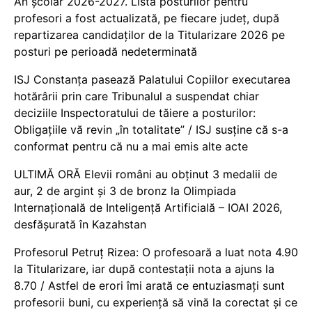
An școlar 2026-2027. Lista posturilor pentru
profesori a fost actualizată, pe fiecare județ, după
repartizarea candidaților de la Titularizare 2026 pe
posturi pe perioadă nedeterminată
ISJ Constanța pasează Palatului Copiilor executarea
hotărârii prin care Tribunalul a suspendat chiar
deciziile Inspectoratului de tăiere a posturilor:
Obligațiile vă revin „în totalitate” / ISJ susține că s-a
conformat pentru că nu a mai emis alte acte
ULTIMĂ ORĂ Elevii români au obținut 3 medalii de
aur, 2 de argint și 3 de bronz la Olimpiada
Internațională de Inteligență Artificială – IOAI 2026,
desfășurată în Kazahstan
Profesorul Petruț Rizea: O profesoară a luat nota 4.90
la Titularizare, iar după contestații nota a ajuns la
8.70 / Astfel de erori îmi arată ce entuziasmați sunt
profesorii buni, cu experiență să vină la corectat și ce