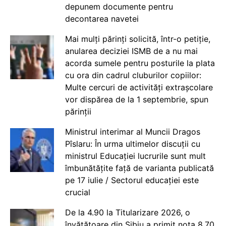
depunem documente pentru
decontarea navetei
Mai mulți părinți solicită, într-o petiție,
anularea deciziei ISMB de a nu mai
acorda sumele pentru posturile la plata
cu ora din cadrul cluburilor copiilor:
Multe cercuri de activități extrașcolare
vor dispărea de la 1 septembrie, spun
părinții
Ministrul interimar al Muncii Dragos
Pîslaru: În urma ultimelor discuții cu
ministrul Educației lucrurile sunt mult
îmbunătățite față de varianta publicată
pe 17 iulie / Sectorul educației este
crucial
De la 4.90 la Titularizare 2026, o
învățătoare din Sibiu a primit nota 8.70