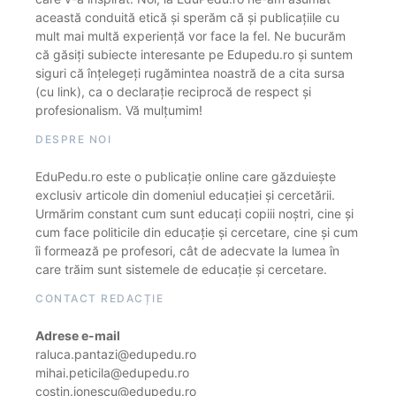
această conduită etică și sperăm că și publicațiile cu
mult mai multă experiență vor face la fel. Ne bucurăm
că găsiți subiecte interesante pe Edupedu.ro și suntem
siguri că înțelegeți rugămintea noastră de a cita sursa
(cu link), ca o declarație reciprocă de respect și
profesionalism. Vă mulțumim!
DESPRE NOI
EduPedu.ro este o publicație online care găzduiește
exclusiv articole din domeniul educației și cercetării.
Urmărim constant cum sunt educați copiii noștri, cine și
cum face politicile din educație și cercetare, cine și cum
îi formează pe profesori, cât de adecvate la lumea în
care trăim sunt sistemele de educație și cercetare.
CONTACT REDACȚIE
Adrese e-mail
raluca.pantazi@edupedu.ro
mihai.peticila@edupedu.ro
costin.ionescu@edupedu.ro