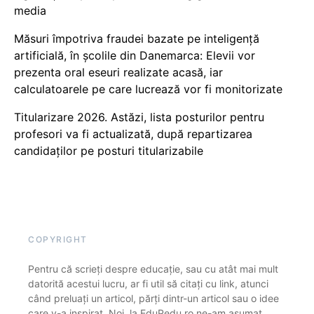
media
Măsuri împotriva fraudei bazate pe inteligență
artificială, în școlile din Danemarca: Elevii vor
prezenta oral eseuri realizate acasă, iar
calculatoarele pe care lucrează vor fi monitorizate
Titularizare 2026. Astăzi, lista posturilor pentru
profesori va fi actualizată, după repartizarea
candidaților pe posturi titularizabile
COPYRIGHT
Pentru că scrieți despre educație, sau cu atât mai mult
datorită acestui lucru, ar fi util să citați cu link, atunci
când preluați un articol, părți dintr-un articol sau o idee
care v-a inspirat. Noi, la EduPedu.ro ne-am asumat