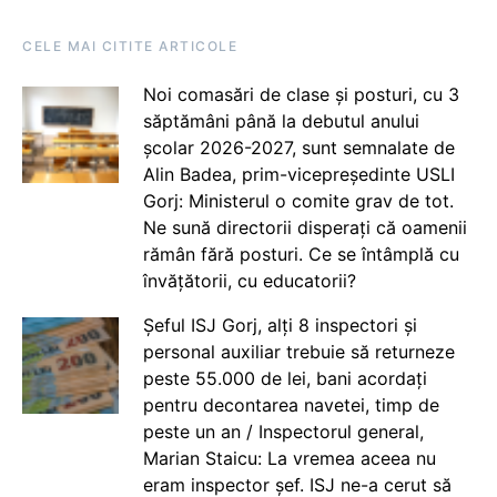
CELE MAI CITITE ARTICOLE
Noi comasări de clase și posturi, cu 3
săptămâni până la debutul anului
școlar 2026-2027, sunt semnalate de
Alin Badea, prim-vicepreședinte USLI
Gorj: Ministerul o comite grav de tot.
Ne sună directorii disperați că oamenii
rămân fără posturi. Ce se întâmplă cu
învățătorii, cu educatorii?
Șeful ISJ Gorj, alți 8 inspectori și
personal auxiliar trebuie să returneze
peste 55.000 de lei, bani acordați
pentru decontarea navetei, timp de
peste un an / Inspectorul general,
Marian Staicu: La vremea aceea nu
eram inspector șef. ISJ ne-a cerut să