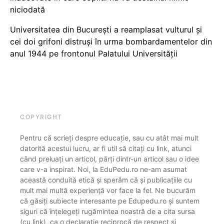
niciodată
Universitatea din București a reamplasat vulturul și
cei doi grifoni distruși în urma bombardamentelor din
anul 1944 pe frontonul Palatului Universității
COPYRIGHT
Pentru că scrieți despre educație, sau cu atât mai mult
datorită acestui lucru, ar fi util să citați cu link, atunci
când preluați un articol, părți dintr-un articol sau o idee
care v-a inspirat. Noi, la EduPedu.ro ne-am asumat
această conduită etică și sperăm că și publicațiile cu
mult mai multă experiență vor face la fel. Ne bucurăm
că găsiți subiecte interesante pe Edupedu.ro și suntem
siguri că înțelegeți rugămintea noastră de a cita sursa
(cu link), ca o declarație reciprocă de respect și