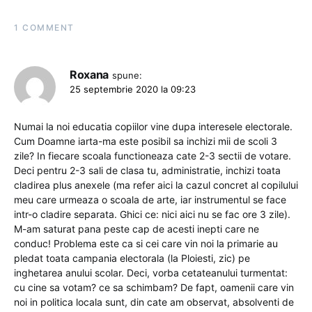
1 COMMENT
Roxana
spune:
25 septembrie 2020 la 09:23
Numai la noi educatia copiilor vine dupa interesele electorale.
Cum Doamne iarta-ma este posibil sa inchizi mii de scoli 3
zile? In fiecare scoala functioneaza cate 2-3 sectii de votare.
Deci pentru 2-3 sali de clasa tu, administratie, inchizi toata
cladirea plus anexele (ma refer aici la cazul concret al copilului
meu care urmeaza o scoala de arte, iar instrumentul se face
intr-o cladire separata. Ghici ce: nici aici nu se fac ore 3 zile).
M-am saturat pana peste cap de acesti inepti care ne
conduc! Problema este ca si cei care vin noi la primarie au
pledat toata campania electorala (la Ploiesti, zic) pe
inghetarea anului scolar. Deci, vorba cetateanului turmentat:
cu cine sa votam? ce sa schimbam? De fapt, oamenii care vin
noi in politica locala sunt, din cate am observat, absolventi de