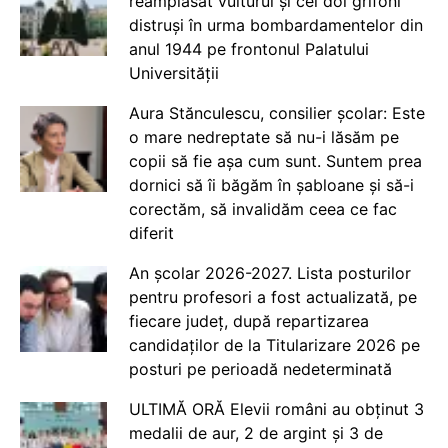
reamplasat vulturul și cei doi grifoni
distruși în urma bombardamentelor din
anul 1944 pe frontonul Palatului
Universității
Aura Stănculescu, consilier școlar: Este
o mare nedreptate să nu-i lăsăm pe
copii să fie așa cum sunt. Suntem prea
dornici să îi băgăm în șabloane și să-i
corectăm, să invalidăm ceea ce fac
diferit
An școlar 2026-2027. Lista posturilor
pentru profesori a fost actualizată, pe
fiecare județ, după repartizarea
candidaților de la Titularizare 2026 pe
posturi pe perioadă nedeterminată
ULTIMĂ ORĂ Elevii români au obținut 3
medalii de aur, 2 de argint și 3 de