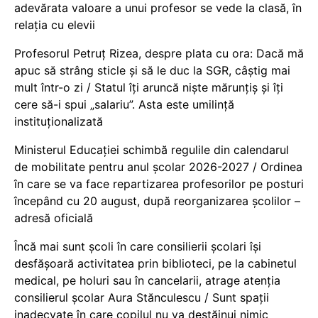
adevărata valoare a unui profesor se vede la clasă, în
relația cu elevii
Profesorul Petruț Rizea, despre plata cu ora: Dacă mă
apuc să strâng sticle și să le duc la SGR, câștig mai
mult într-o zi / Statul îți aruncă niște mărunțiș și îți
cere să-i spui „salariu”. Asta este umilință
instituționalizată
Ministerul Educației schimbă regulile din calendarul
de mobilitate pentru anul școlar 2026-2027 / Ordinea
în care se va face repartizarea profesorilor pe posturi
începând cu 20 august, după reorganizarea școlilor –
adresă oficială
Încă mai sunt școli în care consilierii școlari își
desfășoară activitatea prin biblioteci, pe la cabinetul
medical, pe holuri sau în cancelarii, atrage atenția
consilierul școlar Aura Stănculescu / Sunt spații
inadecvate în care copilul nu va destăinui nimic