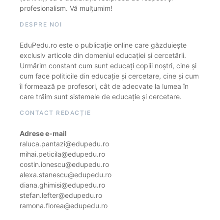
profesionalism. Vă mulțumim!
DESPRE NOI
EduPedu.ro este o publicație online care găzduiește
exclusiv articole din domeniul educației și cercetării.
Urmărim constant cum sunt educați copiii noștri, cine și
cum face politicile din educație și cercetare, cine și cum
îi formează pe profesori, cât de adecvate la lumea în
care trăim sunt sistemele de educație și cercetare.
CONTACT REDACȚIE
Adrese e-mail
raluca.pantazi@edupedu.ro
mihai.peticila@edupedu.ro
costin.ionescu@edupedu.ro
alexa.stanescu@edupedu.ro
diana.ghimisi@edupedu.ro
stefan.lefter@edupedu.ro
ramona.florea@edupedu.ro