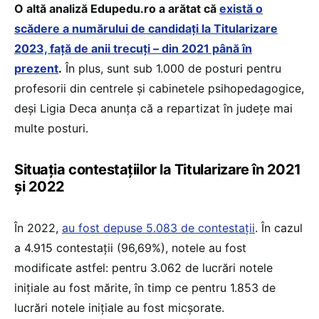
O altă analiză Edupedu.ro a arătat că
există o
scădere a numărului de candidați la Titularizare
2023, față de anii trecuți – din 2021 până în
prezent
.
În plus, sunt sub 1.000 de posturi pentru
profesorii din centrele și cabinetele psihopedagogice,
deși Ligia Deca anunța că a repartizat în județe mai
multe posturi.
Situația contestațiilor la Titularizare în 2021
și 2022
În 2022,
au fost depuse 5.083 de contestații
. În cazul
a 4.915 contestații (96,69%), notele au fost
modificate astfel: pentru 3.062 de lucrări notele
inițiale au fost mărite, în timp ce pentru 1.853 de
lucrări notele inițiale au fost micșorate.