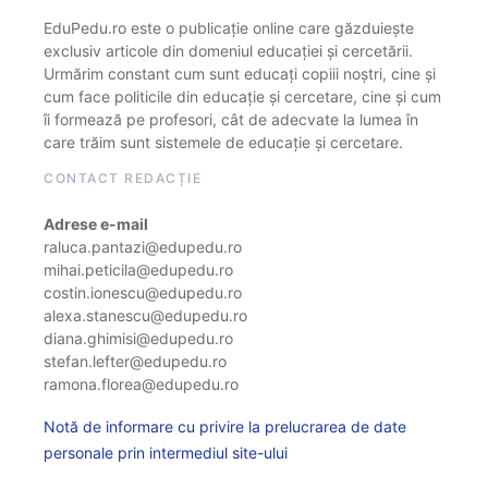
EduPedu.ro este o publicație online care găzduiește
exclusiv articole din domeniul educației și cercetării.
Urmărim constant cum sunt educați copiii noștri, cine și
cum face politicile din educație și cercetare, cine și cum
îi formează pe profesori, cât de adecvate la lumea în
care trăim sunt sistemele de educație și cercetare.
CONTACT REDACȚIE
Adrese e-mail
raluca.pantazi@edupedu.ro
mihai.peticila@edupedu.ro
costin.ionescu@edupedu.ro
alexa.stanescu@edupedu.ro
diana.ghimisi@edupedu.ro
stefan.lefter@edupedu.ro
ramona.florea@edupedu.ro
Notă de informare cu privire la prelucrarea de date
personale prin intermediul site-ului