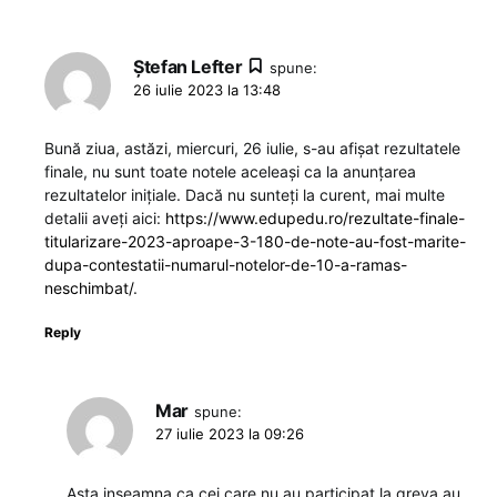
Ștefan Lefter
spune:
26 iulie 2023 la 13:48
Bună ziua, astăzi, miercuri, 26 iulie, s-au afișat rezultatele
finale, nu sunt toate notele aceleași ca la anunțarea
rezultatelor inițiale. Dacă nu sunteți la curent, mai multe
detalii aveți aici:
https://www.edupedu.ro/rezultate-finale-
titularizare-2023-aproape-3-180-de-note-au-fost-marite-
dupa-contestatii-numarul-notelor-de-10-a-ramas-
neschimbat/
.
Reply
Mar
spune:
27 iulie 2023 la 09:26
Asta inseamna ca cei care nu au participat la greva au