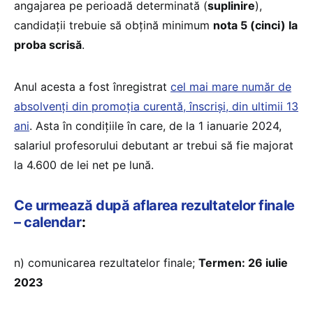
angajarea pe perioadă determinată (
suplinire
),
candidaţii trebuie să obţină minimum
nota 5 (cinci) la
proba scrisă
.
Anul acesta a fost înregistrat
cel mai mare număr de
absolvenți din promoția curentă, înscriși, din ultimii 13
ani
. Asta în condițiile în care, de la 1 ianuarie 2024,
salariul profesorului debutant ar trebui să fie majorat
la 4.600 de lei net pe lună.
Ce urmează după aflarea rezultatelor finale
– calendar
:
n) comunicarea rezultatelor finale;
Termen: 26 iulie
2023