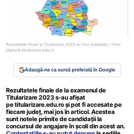
Rezultatele finale la Titularizare 2023 au fost publicate / Foto:
captură titularizare.edu.ro
Adaugă-ne ca sursă preferată în Google
Rezultatele finale de la examenul de
Titularizare 2023 s-au afișat
pe titularizare.edu.ro și pot fi accesate pe
fiecare județ, mai jos în articol. Acestea
sunt notele primite de candidații la
concursul de angajare în școli din acest an.
Contestațiile s-au putut depune
la sediile