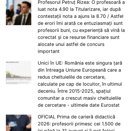
Profesorul Petruț Rizea: O profesoară a
luat nota 4.90 la Titularizare, iar după
contestații nota a ajuns la 8.70 / Astfel
de erori îmi arată ce entuziasmați sunt
profesorii buni, cu experiență să vină la
corectat și ce resurse financiare sunt
alocate unui astfel de concurs
important
Unici în UE: România este singura țară
din întreaga Uniune Europeană care a
redus cheltuielile de cercetare,
calculate pe cap de locuitor, în ultimul
deceniu. Între 2015-2025, spațiul
comunitar a crescut masiv cheltuielile
de cercetare - ultimele date Eurostat
OFICIAL Prima de carieră didactică
2026: profesorii primesc cei 1.500 de
lei până la 31 august și îi pot folosi