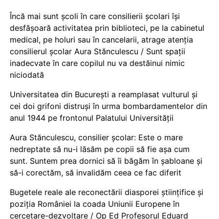
Încă mai sunt școli în care consilierii școlari își
desfășoară activitatea prin biblioteci, pe la cabinetul
medical, pe holuri sau în cancelarii, atrage atenția
consilierul școlar Aura Stănculescu / Sunt spații
inadecvate în care copilul nu va destăinui nimic
niciodată
Universitatea din București a reamplasat vulturul și
cei doi grifoni distruși în urma bombardamentelor din
anul 1944 pe frontonul Palatului Universității
Aura Stănculescu, consilier școlar: Este o mare
nedreptate să nu-i lăsăm pe copii să fie așa cum
sunt. Suntem prea dornici să îi băgăm în șabloane și
să-i corectăm, să invalidăm ceea ce fac diferit
Bugetele reale ale reconectării diasporei științifice și
poziția României la coada Uniunii Europene în
cercetare-dezvoltare / Op Ed Profesorul Eduard