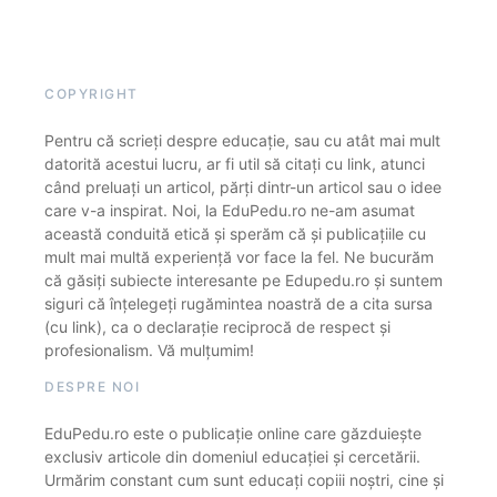
COPYRIGHT
Pentru că scrieți despre educație, sau cu atât mai mult
datorită acestui lucru, ar fi util să citați cu link, atunci
când preluați un articol, părți dintr-un articol sau o idee
care v-a inspirat. Noi, la EduPedu.ro ne-am asumat
această conduită etică și sperăm că și publicațiile cu
mult mai multă experiență vor face la fel. Ne bucurăm
că găsiți subiecte interesante pe Edupedu.ro și suntem
siguri că înțelegeți rugămintea noastră de a cita sursa
(cu link), ca o declarație reciprocă de respect și
profesionalism. Vă mulțumim!
DESPRE NOI
EduPedu.ro este o publicație online care găzduiește
exclusiv articole din domeniul educației și cercetării.
Urmărim constant cum sunt educați copiii noștri, cine și