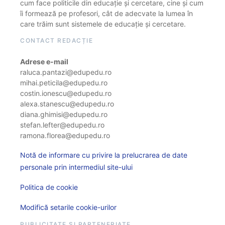
cum face politicile din educație și cercetare, cine și cum
îi formează pe profesori, cât de adecvate la lumea în
care trăim sunt sistemele de educație și cercetare.
CONTACT REDACȚIE
Adrese e-mail
raluca.pantazi@edupedu.ro
mihai.peticila@edupedu.ro
costin.ionescu@edupedu.ro
alexa.stanescu@edupedu.ro
diana.ghimisi@edupedu.ro
stefan.lefter@edupedu.ro
ramona.florea@edupedu.ro
Notă de informare cu privire la prelucrarea de date
personale prin intermediul site-ului
Politica de cookie
Modifică setarile cookie-urilor
PUBLICITATE ȘI PARTENERIATE