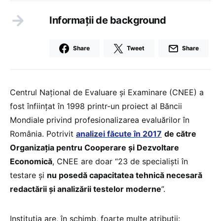
Informații de background
Share
Tweet
Share
Centrul Naţional de Evaluare şi Examinare (CNEE) a
fost înfiinţat în 1998 printr-un proiect al Băncii
Mondiale privind profesionalizarea evaluărilor în
România. Potrivit
analizei făcute în 2017
de către
Organizaţia pentru Cooperare şi Dezvoltare
Economică
, CNEE are doar “23 de specialişti în
testare şi
nu posedă capacitatea tehnică necesară
redactării şi analizării testelor moderne
”.
Instituția are, în schimb, foarte multe atribuții: