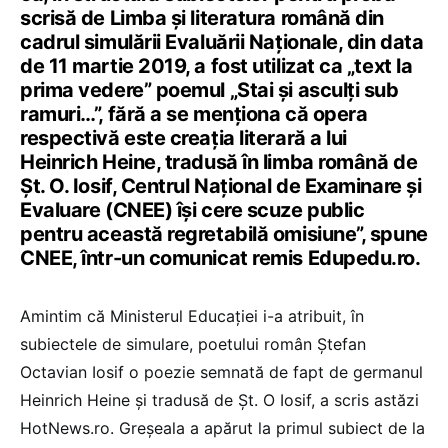
scrisă de Limba și literatura română din
cadrul simulării Evaluării Naționale, din data
de 11 martie 2019, a fost utilizat ca „text la
prima vedere” poemul „Stai şi asculţi sub
ramuri…”, fără a se menționa că opera
respectivă este creația literară a lui
Heinrich Heine, tradusă în limba română de
Șt. O. Iosif, Centrul Național de Examinare și
Evaluare (CNEE) își cere scuze public
pentru această regretabilă omisiune”, spune
CNEE, într-un comunicat remis Edupedu.ro.
Amintim că Ministerul Educației i-a atribuit, în
subiectele de simulare, poetului român Ștefan
Octavian Iosif o poezie semnată de fapt de germanul
Heinrich Heine și tradusă de Șt. O Iosif, a scris astăzi
HotNews.ro. Greșeala a apărut la primul subiect de la