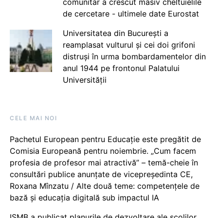
comunitar a crescut masiv cheltuielile
de cercetare - ultimele date Eurostat
Universitatea din București a
reamplasat vulturul și cei doi grifoni
distruși în urma bombardamentelor din
anul 1944 pe frontonul Palatului
Universității
CELE MAI NOI
Pachetul European pentru Educație este pregătit de
Comisia Europeană pentru noiembrie. „Cum facem
profesia de profesor mai atractivă” – temă-cheie în
consultări publice anunțate de vicepreședinta CE,
Roxana Mînzatu / Alte două teme: competențele de
bază și educația digitală sub impactul IA
ISMB a publicat planurile de dezvoltare ale școlilor