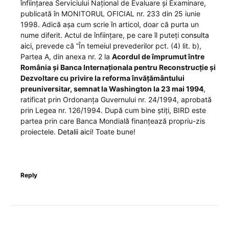
înființarea Serviciului Național de Evaluare și Examinare,
publicată în MONITORUL OFICIAL nr. 233 din 25 iunie
1998. Adică așa cum scrie în articol, doar că purta un
nume diferit. Actul de înființare, pe care îl puteți
consulta
aici
, prevede că ”În temeiul prevederilor pct. (4) lit. b),
Partea A, din anexa nr. 2 la
Acordul de împrumut între
România și Banca Internaționala pentru Reconstrucție și
Dezvoltare cu privire la reforma învățământului
preuniversitar, semnat la Washington la 23 mai 1994
,
ratificat prin Ordonanța Guvernului nr. 24/1994, aprobată
prin Legea nr. 126/1994. După cum bine știți, BIRD este
partea prin care Banca Mondială finanțează propriu-zis
proiectele.
Detalii aici
! Toate bune!
Reply