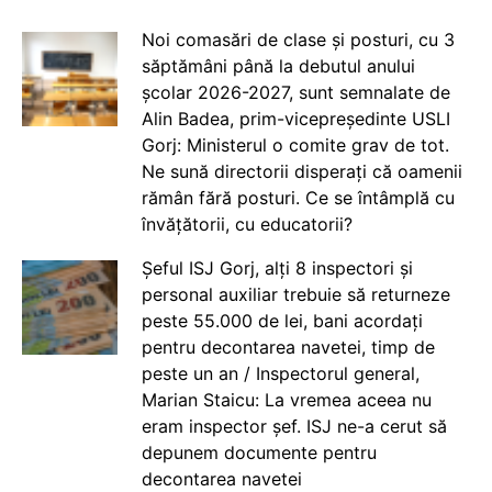
Noi comasări de clase și posturi, cu 3
săptămâni până la debutul anului
școlar 2026-2027, sunt semnalate de
Alin Badea, prim-vicepreședinte USLI
Gorj: Ministerul o comite grav de tot.
Ne sună directorii disperați că oamenii
rămân fără posturi. Ce se întâmplă cu
învățătorii, cu educatorii?
Șeful ISJ Gorj, alți 8 inspectori și
personal auxiliar trebuie să returneze
peste 55.000 de lei, bani acordați
pentru decontarea navetei, timp de
peste un an / Inspectorul general,
Marian Staicu: La vremea aceea nu
eram inspector șef. ISJ ne-a cerut să
depunem documente pentru
decontarea navetei