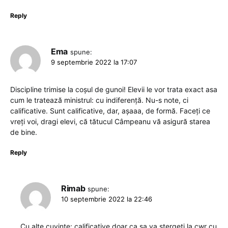
Reply
Ema
spune:
9 septembrie 2022 la 17:07
Discipline trimise la coșul de gunoi! Elevii le vor trata exact asa
cum le tratează ministrul: cu indiferență. Nu-s note, ci
calificative. Sunt calificative, dar, așaaa, de formă. Faceți ce
vreți voi, dragi elevi, că tătucul Câmpeanu vă asigură starea
de bine.
Reply
Rimab
spune:
10 septembrie 2022 la 22:46
Cu alte cuvinte: calificative doar ca sa va stergeti la cwr cu