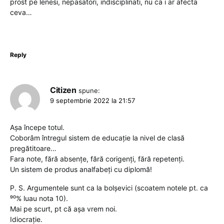
prost pe lenesi, nepasatori, indisciplinati, nu ca i ar afecta
ceva…
Reply
Citizen
spune:
9 septembrie 2022 la 21:57
Așa începe totul.
Coborâm întregul sistem de educație la nivel de clasă
pregătitoare…
Fara note, fără absențe, fără corigenți, fără repetenți.
Un sistem de produs analfabeți cu diplomă!
P. S. Argumentele sunt ca la bolșevici (scoatem notele pt. ca
⁹⁰% luau nota 10).
Mai pe scurt, pt că așa vrem noi.
Idiocrație.