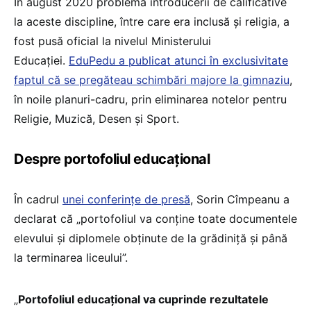
În august 2020 problema introducerii de calificative
la aceste discipline, între care era inclusă și religia, a
fost pusă oficial la nivelul Ministerului
Educației.
EduPedu a publicat atunci în exclusivitate
faptul că se pregăteau schimbări majore la gimnaziu
,
în noile planuri-cadru, prin eliminarea notelor pentru
Religie, Muzică, Desen și Sport.
Despre portofoliul educațional
În cadrul
unei conferințe de presă
, Sorin Cîmpeanu a
declarat că „portofoliul va conține toate documentele
elevului și diplomele obținute de la grădiniță și până
la terminarea liceului”.
„
Portofoliul educațional va cuprinde rezultatele