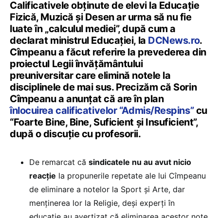
Calificativele obținute de elevi la Educație
Fizică, Muzică și Desen ar urma să nu fie
luate în „calculul mediei”, după cum a
declarat ministrul Educației, la
DCNews.ro
.
Cîmpeanu a făcut referire la prevederea din
proiectul Legii învățământului
preuniversitar care elimină notele la
disciplinele de mai sus. Precizăm că Sorin
Cîmpeanu a anunțat că are în plan
înlocuirea calificativelor “Admis/Respins”
cu
“Foarte Bine, Bine, Suficient și Insuficient”,
după o discuție cu profesorii.
De remarcat că
sindicatele nu au avut nicio
reacție
la propunerile repetate ale lui Cîmpeanu
de eliminare a notelor la Sport și Arte, dar
menținerea lor la Religie, deși experți în
educație au avertizat că eliminarea acestor note