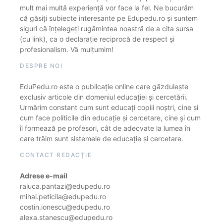
mult mai multă experiență vor face la fel. Ne bucurăm
că găsiți subiecte interesante pe Edupedu.ro și suntem
siguri că înțelegeți rugămintea noastră de a cita sursa
(cu link), ca o declarație reciprocă de respect și
profesionalism. Vă mulțumim!
DESPRE NOI
EduPedu.ro este o publicație online care găzduiește
exclusiv articole din domeniul educației și cercetării.
Urmărim constant cum sunt educați copiii noștri, cine și
cum face politicile din educație și cercetare, cine și cum
îi formează pe profesori, cât de adecvate la lumea în
care trăim sunt sistemele de educație și cercetare.
CONTACT REDACȚIE
Adrese e-mail
raluca.pantazi@edupedu.ro
mihai.peticila@edupedu.ro
costin.ionescu@edupedu.ro
alexa.stanescu@edupedu.ro