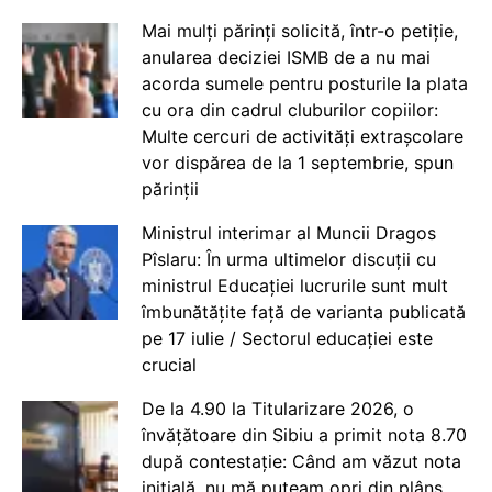
Mai mulți părinți solicită, într-o petiție,
anularea deciziei ISMB de a nu mai
acorda sumele pentru posturile la plata
cu ora din cadrul cluburilor copiilor:
Multe cercuri de activități extrașcolare
vor dispărea de la 1 septembrie, spun
părinții
Ministrul interimar al Muncii Dragos
Pîslaru: În urma ultimelor discuții cu
ministrul Educației lucrurile sunt mult
îmbunătățite față de varianta publicată
pe 17 iulie / Sectorul educației este
crucial
De la 4.90 la Titularizare 2026, o
învățătoare din Sibiu a primit nota 8.70
după contestație: Când am văzut nota
inițială, nu mă puteam opri din plâns.