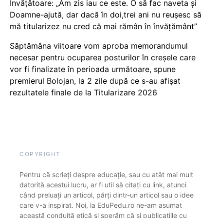
Învățătoare: „Am zis iau ce este. O să fac naveta și
Doamne-ajută, dar dacă în doi,trei ani nu reușesc să
mă titularizez nu cred că mai rămân în învățământ”
Săptămâna viitoare vom aproba memorandumul
necesar pentru ocuparea posturilor în creșele care
vor fi finalizate în perioada următoare, spune
premierul Bolojan, la 2 zile după ce s-au afișat
rezultatele finale de la Titularizare 2026
COPYRIGHT
Pentru că scrieți despre educație, sau cu atât mai mult
datorită acestui lucru, ar fi util să citați cu link, atunci
când preluați un articol, părți dintr-un articol sau o idee
care v-a inspirat. Noi, la EduPedu.ro ne-am asumat
această conduită etică și sperăm că și publicațiile cu