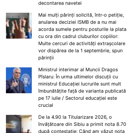
decontarea navetei
Mai mulți părinți solicită, într-o petiție,
anularea deciziei ISMB de a nu mai
acorda sumele pentru posturile la plata
cu ora din cadrul cluburilor copiilor:
Multe cercuri de activități extrașcolare
vor dispărea de la 1 septembrie, spun
părinții
Ministrul interimar al Muncii Dragos
Pîslaru: În urma ultimelor discuții cu
ministrul Educației lucrurile sunt mult
îmbunătățite față de varianta publicată
pe 17 iulie / Sectorul educației este
crucial
De la 4.90 la Titularizare 2026, o
învățătoare din Sibiu a primit nota 8.70
după contestație: Când am văzut nota