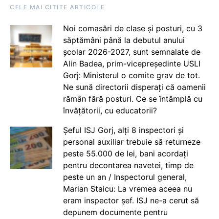
CELE MAI CITITE ARTICOLE
Noi comasări de clase și posturi, cu 3
săptămâni până la debutul anului
școlar 2026-2027, sunt semnalate de
Alin Badea, prim-vicepreședinte USLI
Gorj: Ministerul o comite grav de tot.
Ne sună directorii disperați că oamenii
rămân fără posturi. Ce se întâmplă cu
învățătorii, cu educatorii?
Șeful ISJ Gorj, alți 8 inspectori și
personal auxiliar trebuie să returneze
peste 55.000 de lei, bani acordați
pentru decontarea navetei, timp de
peste un an / Inspectorul general,
Marian Staicu: La vremea aceea nu
eram inspector șef. ISJ ne-a cerut să
depunem documente pentru