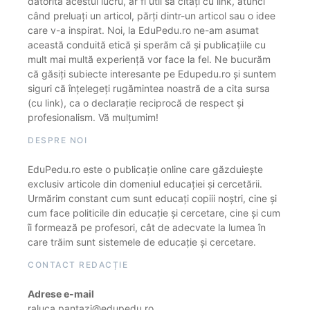
datorită acestui lucru, ar fi util să citați cu link, atunci
când preluați un articol, părți dintr-un articol sau o idee
care v-a inspirat. Noi, la EduPedu.ro ne-am asumat
această conduită etică și sperăm că și publicațiile cu
mult mai multă experiență vor face la fel. Ne bucurăm
că găsiți subiecte interesante pe Edupedu.ro și suntem
siguri că înțelegeți rugămintea noastră de a cita sursa
(cu link), ca o declarație reciprocă de respect și
profesionalism. Vă mulțumim!
DESPRE NOI
EduPedu.ro este o publicație online care găzduiește
exclusiv articole din domeniul educației și cercetării.
Urmărim constant cum sunt educați copiii noștri, cine și
cum face politicile din educație și cercetare, cine și cum
îi formează pe profesori, cât de adecvate la lumea în
care trăim sunt sistemele de educație și cercetare.
CONTACT REDACȚIE
Adrese e-mail
raluca.pantazi@edupedu.ro