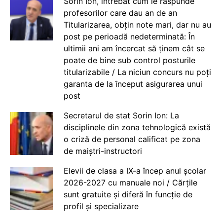
Sorin Ion, întrebat cum le răspunde
profesorilor care dau an de an
Titularizarea, obțin note mari, dar nu au
post pe perioadă nedeterminată: În
ultimii ani am încercat să ținem cât se
poate de bine sub control posturile
titularizabile / La niciun concurs nu poți
garanta de la început asigurarea unui
post
Secretarul de stat Sorin Ion: La
disciplinele din zona tehnologică există
o criză de personal calificat pe zona
de maiștri-instructori
Elevii de clasa a IX-a încep anul școlar
2026-2027 cu manuale noi / Cărțile
sunt gratuite și diferă în funcție de
profil și specializare