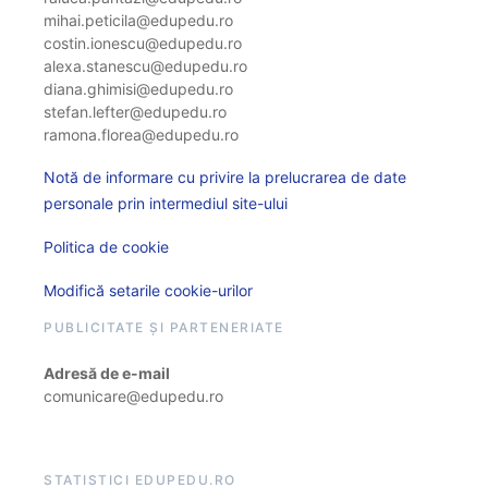
mihai.peticila@edupedu.ro
costin.ionescu@edupedu.ro
alexa.stanescu@edupedu.ro
diana.ghimisi@edupedu.ro
stefan.lefter@edupedu.ro
ramona.florea@edupedu.ro
Notă de informare cu privire la prelucrarea de date
personale prin intermediul site-ului
Politica de cookie
Modifică setarile cookie-urilor
PUBLICITATE ȘI PARTENERIATE
Adresă de e-mail
comunicare@edupedu.ro
STATISTICI EDUPEDU.RO