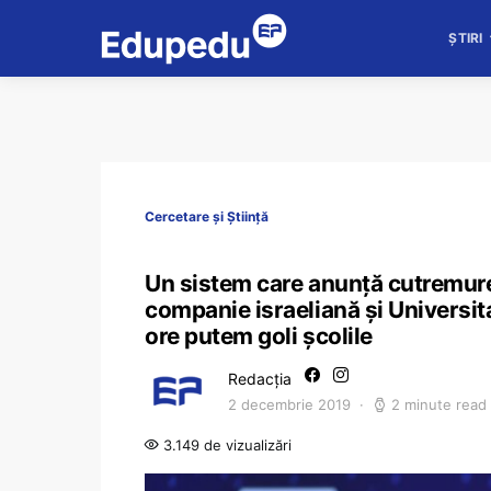
ȘTIRI
Cercetare și Știință
Un sistem care anunță cutremurele
companie israeliană și Universit
ore putem goli școlile
Redacția
2 decembrie 2019
2 minute read
3.149 de vizualizări