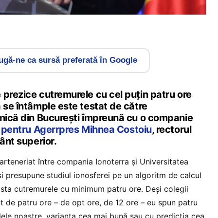
gă-ne ca sursă preferată în Google
 prezice cutremurele cu cel puţin patru ore
 se întâmple este testat de către
hnică din Bucureşti împreună cu o companie
t pentru Agerrpres Mihnea Costoiu
, rectorul
mânt superior.
arteneriat între compania Ionoterra şi Universitatea
şi presupune studiul ionosferei pe un algoritm de calcul
ista cutremurele cu minimum patru ore. Deşi colegii
t de patru ore – de opt ore, de 12 ore – eu spun patru
lele noastre, varianta cea mai bună sau cu predicţia cea