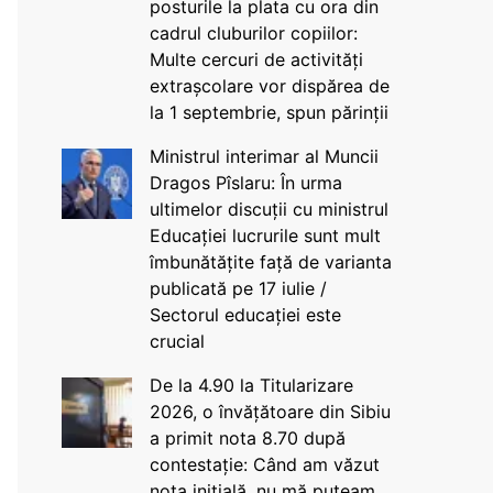
posturile la plata cu ora din
cadrul cluburilor copiilor:
Multe cercuri de activități
extrașcolare vor dispărea de
la 1 septembrie, spun părinții
Ministrul interimar al Muncii
Dragos Pîslaru: În urma
ultimelor discuții cu ministrul
Educației lucrurile sunt mult
îmbunătățite față de varianta
publicată pe 17 iulie /
Sectorul educației este
crucial
De la 4.90 la Titularizare
2026, o învățătoare din Sibiu
a primit nota 8.70 după
contestație: Când am văzut
nota inițială, nu mă puteam