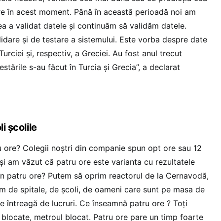
re în acest moment. Până în această perioadă noi am
tea a validat datele şi continuăm să validăm datele.
idare şi de testare a sistemului. Este vorba despre date
rciei şi, respectiv, a Greciei. Au fost anul trecut
stările s-au făcut în Turcia şi Grecia”, a declarat
i școlile
u ore? Colegii noştri din companie spun opt ore sau 12
şi am văzut că patru ore este varianta cu rezultatele
n patru ore? Putem să oprim reactorul de la Cernavodă,
im de spitale, de şcoli, de oameni care sunt pe masa de
e întreagă de lucruri. Ce înseamnă patru ore ? Toţi
e blocate, metroul blocat. Patru ore pare un timp foarte