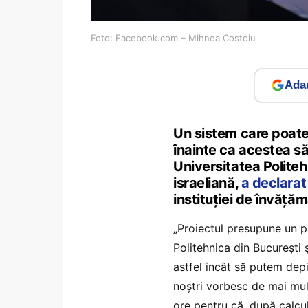
Foto: Facebook.com – Mihnea Costoiu
Adau
Un sistem care poate
înainte ca acestea să
Universitatea Polite
israeliană,
a declara
instituţiei de învăţă
„Proiectul presupune un p
Politehnica din Bucureşti 
astfel încât să putem dep
noştri vorbesc de mai mul
ore pentru că, după calcu