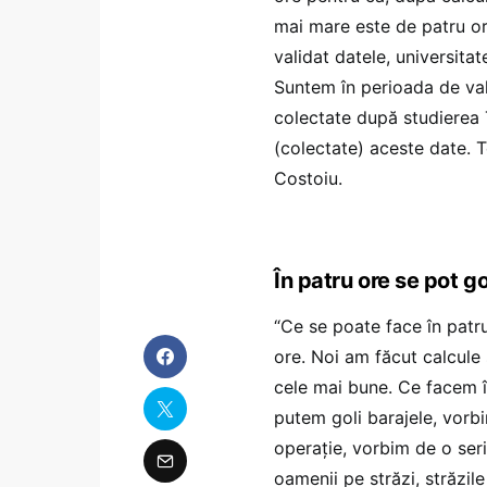
mai mare este de patru o
validat datele, universita
Suntem în perioada de val
colectate după studierea Tu
(colectate) aceste date. Te
Costoiu.
În patru ore se pot gol
“Ce se poate face în patr
ore. Noi am făcut calcule 
cele mai bune. Ce facem î
putem goli barajele, vorb
operaţie, vorbim de o seri
oamenii pe străzi, străzil