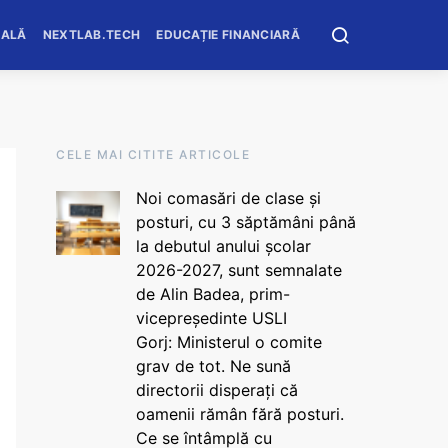
OALĂ
NEXTLAB.TECH
EDUCAȚIE FINANCIARĂ
CELE MAI CITITE ARTICOLE
Noi comasări de clase și
posturi, cu 3 săptămâni până
la debutul anului școlar
2026-2027, sunt semnalate
de Alin Badea, prim-
vicepreședinte USLI
Gorj: Ministerul o comite
grav de tot. Ne sună
directorii disperați că
oamenii rămân fără posturi.
Ce se întâmplă cu