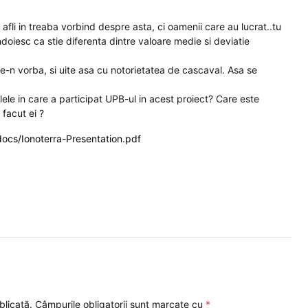
e afli in treaba vorbind despre asta, ci oamenii care au lucrat..tu
doiesc ca stie diferenta dintre valoare medie si deviatie
e-n vorba, si uite asa cu notorietatea de cascaval. Asa se
lele in care a participat UPB-ul in acest proiect? Care este
facut ei ?
docs/Ionoterra-Presentation.pdf
blicată.
Câmpurile obligatorii sunt marcate cu
*