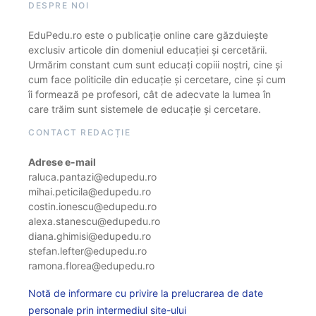
DESPRE NOI
EduPedu.ro este o publicație online care găzduiește
exclusiv articole din domeniul educației și cercetării.
Urmărim constant cum sunt educați copiii noștri, cine și
cum face politicile din educație și cercetare, cine și cum
îi formează pe profesori, cât de adecvate la lumea în
care trăim sunt sistemele de educație și cercetare.
CONTACT REDACȚIE
Adrese e-mail
raluca.pantazi@edupedu.ro
mihai.peticila@edupedu.ro
costin.ionescu@edupedu.ro
alexa.stanescu@edupedu.ro
diana.ghimisi@edupedu.ro
stefan.lefter@edupedu.ro
ramona.florea@edupedu.ro
Notă de informare cu privire la prelucrarea de date
personale prin intermediul site-ului