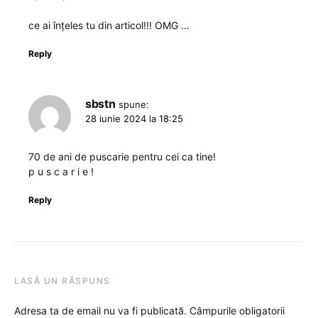
ce ai înțeles tu din articol!!! OMG …
Reply
sbstn
spune:
28 iunie 2024 la 18:25
70 de ani de puscarie pentru cei ca tine!
p u s c a r i e !
Reply
LASĂ UN RĂSPUNS
Adresa ta de email nu va fi publicată.
Câmpurile obligatorii