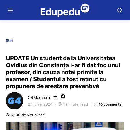
Știri
UPDATE Un student de la Universitatea
Ovidius din Constanța i-ar fi dat foc unui
profesor, din cauza notei primite la
examen / Studentul a fost reținut cu
propunere de arestare preventivă
G4Media.ro
27 iunie 2024
1 minute read
10 comments
6.130 de vizualizări