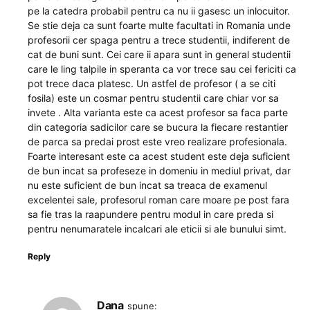
pe la catedra probabil pentru ca nu ii gasesc un inlocuitor.
Se stie deja ca sunt foarte multe facultati in Romania unde
profesorii cer spaga pentru a trece studentii, indiferent de
cat de buni sunt. Cei care ii apara sunt in general studentii
care le ling talpile in speranta ca vor trece sau cei fericiti ca
pot trece daca platesc. Un astfel de profesor ( a se citi
fosila) este un cosmar pentru studentii care chiar vor sa
invete . Alta varianta este ca acest profesor sa faca parte
din categoria sadicilor care se bucura la fiecare restantier
de parca sa predai prost este vreo realizare profesionala.
Foarte interesant este ca acest student este deja suficient
de bun incat sa profeseze in domeniu in mediul privat, dar
nu este suficient de bun incat sa treaca de examenul
excelentei sale, profesorul roman care moare pe post fara
sa fie tras la raapundere pentru modul in care preda si
pentru nenumaratele incalcari ale eticii si ale bunului simt.
Reply
Dana
spune: