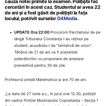
cauza notei primite la examen. Polițiștii fac
cercetări în acest caz. Studentul ar avea 22
de ani și a fost găsit de polițiști la fața
locului, potrivit surselor
G4Media
.
UPDATE Ora 22:00
Procurorii Parchetului de pe
lângă Tribunalul Constanța l-au reținut pe
student, acuzându-l de ”tentativă de omor”.
Tânărul de 21 de ani va fi prezentat
judecătorilor cu propunere de arestare
preventivă pentru 30 de zile.
Profesorul predă Matematica și are 70 de ani.
„La data de 27 iunie a.c., în jurul orei 12.30, polițiști
din cadrul Poliției Municipiului Copnstanța – Secția 1