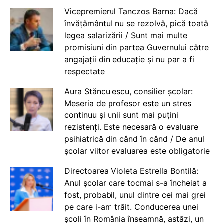
Vicepremierul Tanczos Barna: Dacă
învățământul nu se rezolvă, pică toată
legea salarizării / Sunt mai multe
promisiuni din partea Guvernului către
angajații din educație și nu par a fi
respectate
Aura Stănculescu, consilier școlar:
Meseria de profesor este un stres
continuu și unii sunt mai puțini
rezistenți. Este necesară o evaluare
psihiatrică din când în când / De anul
școlar viitor evaluarea este obligatorie
Directoarea Violeta Estrella Bontilă:
Anul școlar care tocmai s-a încheiat a
fost, probabil, unul dintre cei mai grei
pe care i-am trăit. Conducerea unei
școli în România înseamnă, astăzi, un