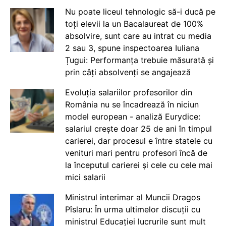
Nu poate liceul tehnologic să-i ducă pe
toți elevii la un Bacalaureat de 100%
absolvire, sunt care au intrat cu media
2 sau 3, spune inspectoarea Iuliana
Țugui: Performanța trebuie măsurată și
prin câți absolvenți se angajează
Evoluția salariilor profesorilor din
România nu se încadrează în niciun
model european - analiză Eurydice:
salariul crește doar 25 de ani în timpul
carierei, dar procesul e între statele cu
venituri mari pentru profesori încă de
la începutul carierei și cele cu cele mai
mici salarii
Ministrul interimar al Muncii Dragos
Pîslaru: În urma ultimelor discuții cu
ministrul Educației lucrurile sunt mult