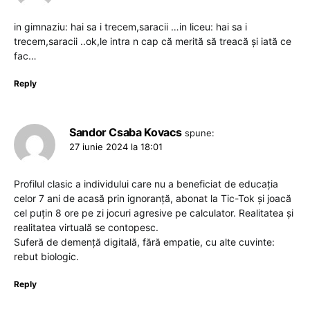
in gimnaziu: hai sa i trecem,saracii …in liceu: hai sa i
trecem,saracii ..ok,le intra n cap că merită să treacă și iată ce
fac…
Reply
Sandor Csaba Kovacs
spune:
27 iunie 2024 la 18:01
Profilul clasic a individului care nu a beneficiat de educația
celor 7 ani de acasă prin ignoranță, abonat la Tic-Tok și joacă
cel puțin 8 ore pe zi jocuri agresive pe calculator. Realitatea și
realitatea virtuală se contopesc.
Suferă de demență digitală, fără empatie, cu alte cuvinte:
rebut biologic.
Reply