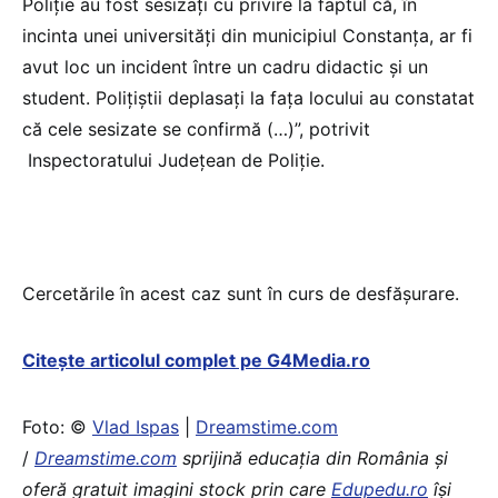
Poliție au fost sesizați cu privire la faptul că, în
incinta unei universități din municipiul Constanța, ar fi
avut loc un incident între un cadru didactic și un
student. Polițiștii deplasați la fața locului au constatat
că cele sesizate se confirmă (…)”, potrivit
Inspectoratului Județean de Poliție.
Cercetările în acest caz sunt în curs de desfășurare.
Citește articolul complet pe G4Media.ro
Foto: ©
Vlad Ispas
|
Dreamstime.com
/
Dreamstime.com
sprijină educaţia din România şi
oferă gratuit imagini stock prin care
Edupedu.ro
îşi