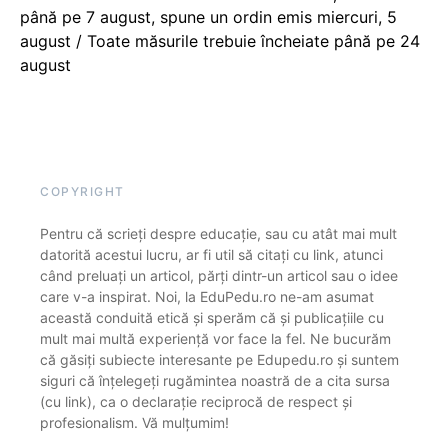
până pe 7 august, spune un ordin emis miercuri, 5
august / Toate măsurile trebuie încheiate până pe 24
august
COPYRIGHT
Pentru că scrieți despre educație, sau cu atât mai mult
datorită acestui lucru, ar fi util să citați cu link, atunci
când preluați un articol, părți dintr-un articol sau o idee
care v-a inspirat. Noi, la EduPedu.ro ne-am asumat
această conduită etică și sperăm că și publicațiile cu
mult mai multă experiență vor face la fel. Ne bucurăm
că găsiți subiecte interesante pe Edupedu.ro și suntem
siguri că înțelegeți rugămintea noastră de a cita sursa
(cu link), ca o declarație reciprocă de respect și
profesionalism. Vă mulțumim!