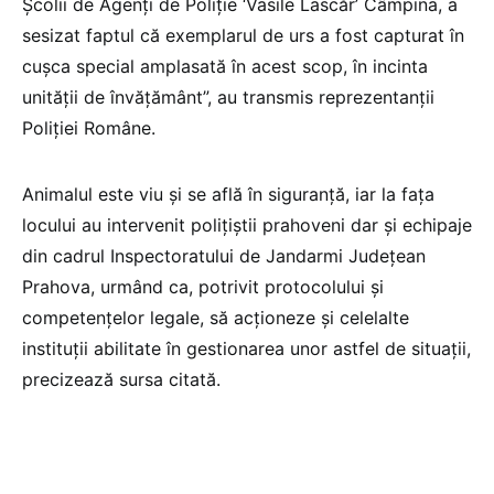
Şcolii de Agenţi de Poliţie ‘Vasile Lascăr’ Câmpina, a
sesizat faptul că exemplarul de urs a fost capturat în
cuşca special amplasată în acest scop, în incinta
unităţii de învăţământ”, au transmis reprezentanţii
Poliţiei Române.
Animalul este viu şi se află în siguranţă, iar la faţa
locului au intervenit poliţiştii prahoveni dar şi echipaje
din cadrul Inspectoratului de Jandarmi Judeţean
Prahova, urmând ca, potrivit protocolului şi
competenţelor legale, să acţioneze şi celelalte
instituţii abilitate în gestionarea unor astfel de situaţii,
precizează sursa citată.