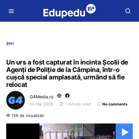
Știri
Un urs a fost capturat în incinta Şcolii de
Agenţi de Poliţie de la Câmpina, într-o
cuşcă special amplasată, urmând să fie
relocat
G4Media.ro
14 mai 2026
1 minute read
No comments
156 de vizualizări