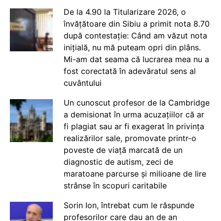
De la 4.90 la Titularizare 2026, o
învățătoare din Sibiu a primit nota 8.70
după contestație: Când am văzut nota
inițială, nu mă puteam opri din plâns.
Mi-am dat seama că lucrarea mea nu a
fost corectată în adevăratul sens al
cuvântului
Un cunoscut profesor de la Cambridge
a demisionat în urma acuzațiilor că ar
fi plagiat sau ar fi exagerat în privința
realizărilor sale, promovate printr-o
poveste de viață marcată de un
diagnostic de autism, zeci de
maratoane parcurse și milioane de lire
strânse în scopuri caritabile
Sorin Ion, întrebat cum le răspunde
profesorilor care dau an de an