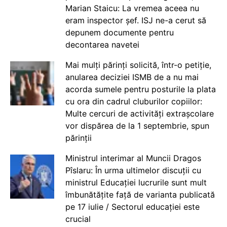
Marian Staicu: La vremea aceea nu
eram inspector șef. ISJ ne-a cerut să
depunem documente pentru
decontarea navetei
Mai mulți părinți solicită, într-o petiție,
anularea deciziei ISMB de a nu mai
acorda sumele pentru posturile la plata
cu ora din cadrul cluburilor copiilor:
Multe cercuri de activități extrașcolare
vor dispărea de la 1 septembrie, spun
părinții
Ministrul interimar al Muncii Dragos
Pîslaru: În urma ultimelor discuții cu
ministrul Educației lucrurile sunt mult
îmbunătățite față de varianta publicată
pe 17 iulie / Sectorul educației este
crucial