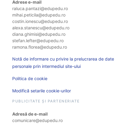
Adrese e-mail
raluca.pantazi@edupedu.ro
mihai.peticila@edupedu.ro
costin.ionescu@edupedu.ro
alexa.stanescu@edupedu.ro
diana.ghimisi@edupedu.ro
stefan.lefter@edupedu.ro
ramona.florea@edupedu.ro
Notă de informare cu privire la prelucrarea de date
personale prin intermediul site-ului
Politica de cookie
Modifică setarile cookie-urilor
PUBLICITATE ȘI PARTENERIATE
Adresă de e-mail
comunicare@edupedu.ro