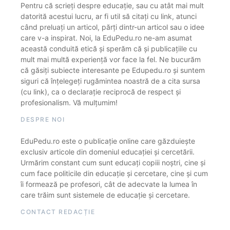
Pentru că scrieți despre educație, sau cu atât mai mult
datorită acestui lucru, ar fi util să citați cu link, atunci
când preluați un articol, părți dintr-un articol sau o idee
care v-a inspirat. Noi, la EduPedu.ro ne-am asumat
această conduită etică și sperăm că și publicațiile cu
mult mai multă experiență vor face la fel. Ne bucurăm
că găsiți subiecte interesante pe Edupedu.ro și suntem
siguri că înțelegeți rugămintea noastră de a cita sursa
(cu link), ca o declarație reciprocă de respect și
profesionalism. Vă mulțumim!
DESPRE NOI
EduPedu.ro este o publicație online care găzduiește
exclusiv articole din domeniul educației și cercetării.
Urmărim constant cum sunt educați copiii noștri, cine și
cum face politicile din educație și cercetare, cine și cum
îi formează pe profesori, cât de adecvate la lumea în
care trăim sunt sistemele de educație și cercetare.
CONTACT REDACȚIE