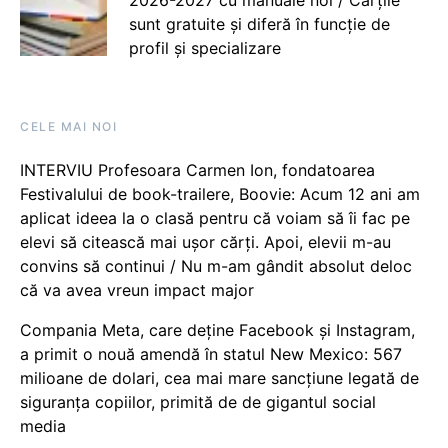
2026-2027 cu manuale noi / Cărțile
sunt gratuite și diferă în funcție de
profil și specializare
CELE MAI NOI
INTERVIU Profesoara Carmen Ion, fondatoarea
Festivalului de book-trailere, Boovie: Acum 12 ani am
aplicat ideea la o clasă pentru că voiam să îi fac pe
elevi să citească mai ușor cărți. Apoi, elevii m-au
convins să continui / Nu m-am gândit absolut deloc
că va avea vreun impact major
Compania Meta, care deține Facebook și Instagram,
a primit o nouă amendă în statul New Mexico: 567
milioane de dolari, cea mai mare sancțiune legată de
siguranța copiilor, primită de de gigantul social
media