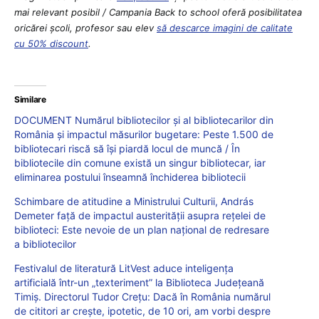
mai relevant posibil / Campania Back to school oferă posibilitatea
oricărei școli, profesor sau elev
să descarce imagini de calitate
cu 50% discount
.
Similare
DOCUMENT Numărul bibliotecilor și al bibliotecarilor din
România și impactul măsurilor bugetare: Peste 1.500 de
bibliotecari riscă să își piardă locul de muncă / În
bibliotecile din comune există un singur bibliotecar, iar
eliminarea postului înseamnă închiderea bibliotecii
Schimbare de atitudine a Ministrului Culturii, András
Demeter față de impactul austerității asupra rețelei de
biblioteci: Este nevoie de un plan național de redresare
a bibliotecilor
Festivalul de literatură LitVest aduce inteligența
artificială într-un „texteriment” la Biblioteca Județeană
Timiș. Directorul Tudor Crețu: Dacă în România numărul
de cititori ar crește, ipotetic, de 10 ori, am vorbi despre