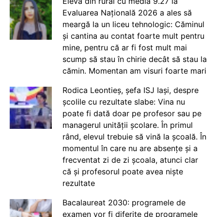
Elevă din rural cu media 9.27 la
Evaluarea Națională 2026 a ales să
meargă la un liceu tehnologic: Căminul
și cantina au contat foarte mult pentru
mine, pentru că ar fi fost mult mai
scump să stau în chirie decât să stau la
cămin. Momentan am visuri foarte mari
Rodica Leontieș, șefa ISJ Iași, despre
școlile cu rezultate slabe: Vina nu
poate fi dată doar pe profesor sau pe
managerul unității școlare. În primul
rând, elevul trebuie să vină la școală. În
momentul în care nu are absențe și a
frecventat zi de zi școala, atunci clar
că și profesorul poate avea niște
rezultate
Bacalaureat 2030: programele de
examen vor fi diferite de programele