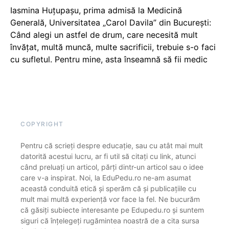
Iasmina Huțupașu, prima admisă la Medicină
Generală, Universitatea „Carol Davila” din București:
Când alegi un astfel de drum, care necesită mult
învățat, multă muncă, multe sacrificii, trebuie s-o faci
cu sufletul. Pentru mine, asta înseamnă să fii medic
COPYRIGHT
Pentru că scrieți despre educație, sau cu atât mai mult
datorită acestui lucru, ar fi util să citați cu link, atunci
când preluați un articol, părți dintr-un articol sau o idee
care v-a inspirat. Noi, la EduPedu.ro ne-am asumat
această conduită etică și sperăm că și publicațiile cu
mult mai multă experiență vor face la fel. Ne bucurăm
că găsiți subiecte interesante pe Edupedu.ro și suntem
siguri că înțelegeți rugămintea noastră de a cita sursa