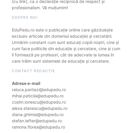
(cu link), ca o declarație reciprocă de respect și
profesionalism. Vă mulțumim!
DESPRE NOI
EduPedu.ro este o publicație online care găzduiește
exclusiv articole din domeniul educației și cercetării.
Urmărim constant cum sunt educați copiii noștri, cine și
cum face politicile din educație și cercetare, cine și cum
îi formează pe profesori, cât de adecvate la lumea în
care trăim sunt sistemele de educație și cercetare.
CONTACT REDACȚIE
Adrese e-mail
raluca.pantazi@edupedu.ro
mihai.peticila@edupedu.ro
costin.ionescu@edupedu.ro
alexa.stanescu@edupedu.ro
diana.ghimisi@edupedu.ro
stefan.lefter@edupedu.ro
ramona.florea@edupedu.ro