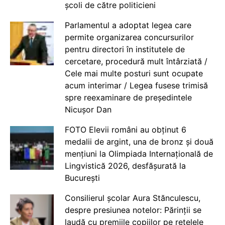
școli de către politicieni
Parlamentul a adoptat legea care
permite organizarea concursurilor
pentru directori în institutele de
cercetare, procedură mult întârziată /
Cele mai multe posturi sunt ocupate
acum interimar / Legea fusese trimisă
spre reexaminare de președintele
Nicușor Dan
FOTO Elevii români au obținut 6
medalii de argint, una de bronz și două
mențiuni la Olimpiada Internațională de
Lingvistică 2026, desfășurată la
București
Consilierul școlar Aura Stănculescu,
despre presiunea notelor: Părinții se
laudă cu premiile copiilor pe rețelele