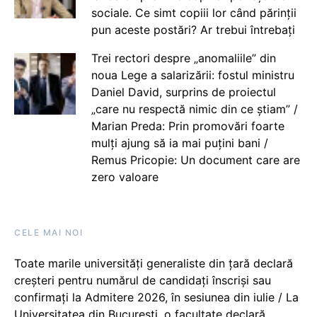
sociale. Ce simt copiii lor când părinții
pun aceste postări? Ar trebui întrebați
Trei rectori despre „anomaliile” din
noua Lege a salarizării: fostul ministru
Daniel David, surprins de proiectul
„care nu respectă nimic din ce știam” /
Marian Preda: Prin promovări foarte
mulți ajung să ia mai puțini bani /
Remus Pricopie: Un document care are
zero valoare
CELE MAI NOI
Toate marile universități generaliste din țară declară
creșteri pentru numărul de candidați înscriși sau
confirmați la Admitere 2026, în sesiunea din iulie / La
Universitatea din București, o facultate declară