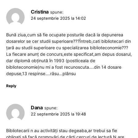
Cristina
spune:
24 septembrie 2025 la 14:02
Bună ziua,cum să fie ocupate posturile dacă la depunerea
dosarelor se cer studii superioare???Întreb,cati bibliotecari din
țară au studii superioare cu specializarea biblioteconomie???
La fiecare anunț de concurs,este specificat,am depus dosarul,
dar diplomă obținută în 1993 (postliceala de
biblioteconomie)nu mi a fost recunoscuta….din 14 dosare
depuse,13 respinse….râsu…plânsu
Reply
Dana
spune:
22 septembrie 2025 la 19:48
Bibliotecarii n au activități stau degeaba,ar trebui sa fie
obligați să facă promovări de cărți,cercuri de lectură.N are