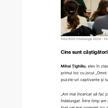
Foto:ROG Challenge 2024 – Fes
Cine sunt câștigători
Mihai Țighiliu
, elev în cl
primul loc cu jocul „Omni
puzzle-uri captivante și l
„
Am mai încercat să fac jo
îndelungat.
Între timp am 
fost cel mai complet joc p