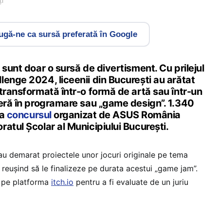
ți
gă-ne ca sursă preferată în Google
 sunt doar o sursă de divertisment. Cu prilejul
enge 2024, liceenii din București au arătat
transformată într-o formă de artă sau într-un
ieră în programare sau „game design”. 1.340
la
concursul
organizat de ASUS România
atul Școlar al Municipiului București.
au demarat proiectele unor jocuri originale pe tema
reușind să le finalizeze pe durata acestui „game jam”.
e pe platforma
itch.io
pentru a fi evaluate de un juriu