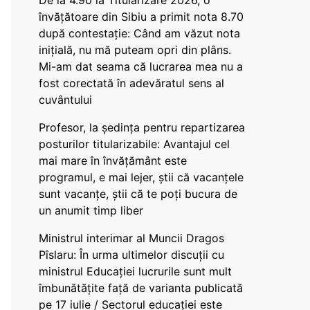
De la 4.90 la Titularizare 2026, o
învățătoare din Sibiu a primit nota 8.70
după contestație: Când am văzut nota
inițială, nu mă puteam opri din plâns.
Mi-am dat seama că lucrarea mea nu a
fost corectată în adevăratul sens al
cuvântului
Profesor, la ședința pentru repartizarea
posturilor titularizabile: Avantajul cel
mai mare în învățământ este
programul, e mai lejer, știi că vacanțele
sunt vacanţe, știi că te poți bucura de
un anumit timp liber
Ministrul interimar al Muncii Dragos
Pîslaru: În urma ultimelor discuții cu
ministrul Educației lucrurile sunt mult
îmbunătățite față de varianta publicată
pe 17 iulie / Sectorul educației este