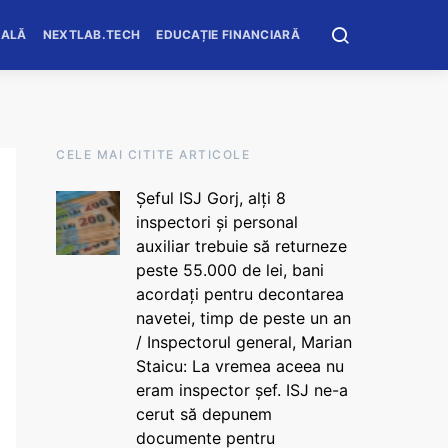
OALĂ
NEXTLAB.TECH
EDUCAȚIE FINANCIARĂ
CELE MAI CITITE ARTICOLE
Șeful ISJ Gorj, alți 8
inspectori și personal
auxiliar trebuie să returneze
peste 55.000 de lei, bani
acordați pentru decontarea
navetei, timp de peste un an
/ Inspectorul general, Marian
Staicu: La vremea aceea nu
eram inspector șef. ISJ ne-a
cerut să depunem
documente pentru