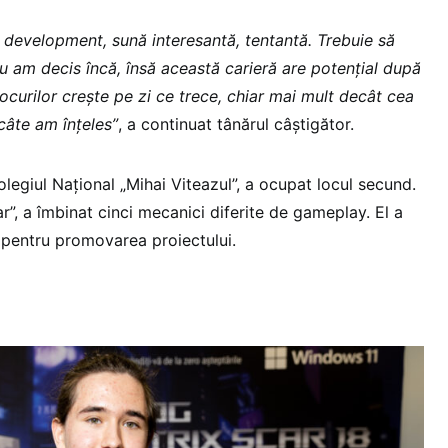
 development, sună interesantă, tentantă. Trebuie să
nu am decis încă, însă această carieră are potențial după
ocurilor crește pe zi ce trece, chiar mai mult decât cea
 câte am înțeles”
, a continuat tânărul câștigător.
olegiul Național „Mihai Viteazul”, a ocupat locul secund.
r”, a îmbinat cinci mecanici diferite de gameplay. El a
eo pentru promovarea proiectului.