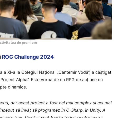
tivitatea de premiere
i
ROG Challenge 2024
asa a XI-a la Colegiul Național „Cantemir Vodă”, a câștigat
: Project Alpha”. Este vorba de un RPG de acțiune cu
upte dinamice.
curi, dar acest proiect a fost cel mai complex și cel mai
început să învăț să programez în C-Sharp, în Unity. A
e care l-am făcut și sunt foarte fericit pentru cum a