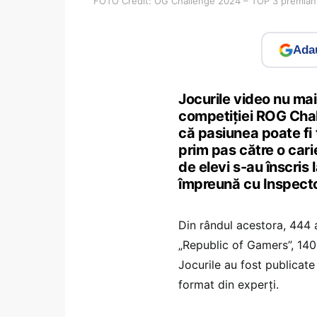
FOTO Credit: OG Challenge 2024 – TOP 3 premian
Adau
Jocurile video nu mai
competiției ROG Chall
că pasiunea poate fi 
prim pas către o car
de elevi s-au înscris 
împreună cu Inspector
Din rândul acestora, 444 
„Republic of Gamers”, 140 
Jocurile au fost publicat
format din experți.