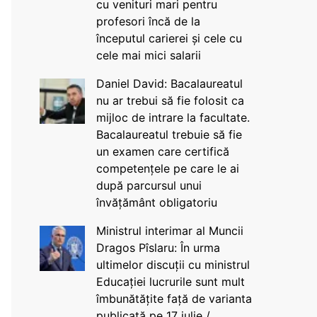
cu venituri mari pentru
profesori încă de la
începutul carierei și cele cu
cele mai mici salarii
Daniel David: Bacalaureatul
nu ar trebui să fie folosit ca
mijloc de intrare la facultate.
Bacalaureatul trebuie să fie
un examen care certifică
competențele pe care le ai
după parcursul unui
învățământ obligatoriu
Ministrul interimar al Muncii
Dragos Pîslaru: În urma
ultimelor discuții cu ministrul
Educației lucrurile sunt mult
îmbunătățite față de varianta
publicată pe 17 iulie /