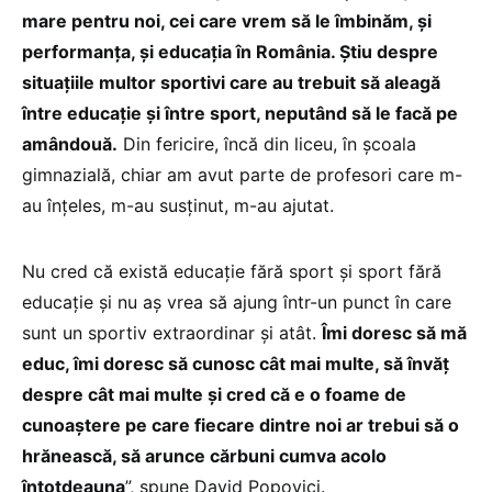
mare pentru noi, cei care vrem să le îmbinăm, și
performanța, și educația în România. Știu despre
situațiile multor sportivi care au trebuit să aleagă
între educație și între sport, neputând să le facă pe
amândouă.
Din fericire, încă din liceu, în școala
gimnazială, chiar am avut parte de profesori care m-
au înțeles, m-au susținut, m-au ajutat.
Nu cred că există educație fără sport și sport fără
educație și nu aș vrea să ajung într-un punct în care
sunt un sportiv extraordinar și atât.
Îmi doresc să mă
educ, îmi doresc să cunosc cât mai multe, să învăț
despre cât mai multe și cred că e o foame de
cunoaștere pe care fiecare dintre noi ar trebui să o
hrănească, să arunce cărbuni cumva acolo
întotdeauna
”, spune David Popovici.