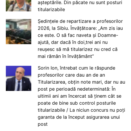
așteptările. Din păcate nu sunt posturi
titularizabile
Ședințele de repartizare a profesorilor
2026, la Sibiu. Învățătoare: „Am zis iau
ce este. O să fac naveta și Doamne-
ajută, dar dacă în doi,trei ani nu
reușesc să mă titularizez nu cred că
mai rămân în învățământ”
Sorin Ion, întrebat cum le răspunde
profesorilor care dau an de an
Titularizarea, obțin note mari, dar nu au
post pe perioadă nedeterminată: În
ultimii ani am încercat să ținem cât se
poate de bine sub control posturile
titularizabile / La niciun concurs nu poți
garanta de la început asigurarea unui
post