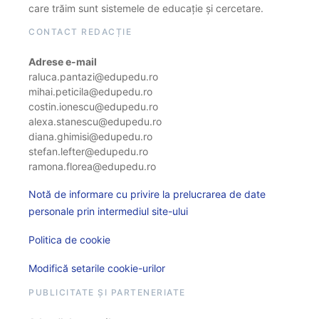
care trăim sunt sistemele de educație și cercetare.
CONTACT REDACȚIE
Adrese e-mail
raluca.pantazi@edupedu.ro
mihai.peticila@edupedu.ro
costin.ionescu@edupedu.ro
alexa.stanescu@edupedu.ro
diana.ghimisi@edupedu.ro
stefan.lefter@edupedu.ro
ramona.florea@edupedu.ro
Notă de informare cu privire la prelucrarea de date
personale prin intermediul site-ului
Politica de cookie
Modifică setarile cookie-urilor
PUBLICITATE ȘI PARTENERIATE