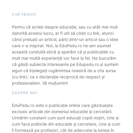
COPYRIGHT
Pentru că scrieți despre educație, sau cu atât mai mult
datorită acestui lucru, ar fi util să citați cu link, atunci
când preluați un articol, părți dintr-un articol sau o idee
care v-a inspirat. Noi, la EduPedu.ro ne-am asumat
această conduită etică și sperăm că și publicațiile cu
mult mai multă experiență vor face la fel. Ne bucurăm
că găsiți subiecte interesante pe Edupedu.ro și suntem
siguri că înțelegeți rugămintea noastră de a cita sursa
(cu link), ca o declarație reciprocă de respect și
profesionalism. Vă mulțumim!
DESPRE NOI
EduPedu.ro este o publicație online care găzduiește
exclusiv articole din domeniul educației și cercetării.
Urmărim constant cum sunt educați copiii noștri, cine și
cum face politicile din educație și cercetare, cine și cum
îi formează pe profesori, cât de adecvate la lumea în