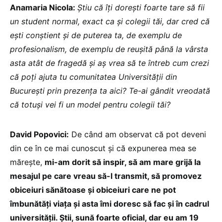
Anamaria Nicola:
Știu că îți dorești foarte tare să fii
un student normal, exact ca și colegii tăi, dar cred că
ești conștient și de puterea ta, de exemplu de
profesionalism, de exemplu de reușită până la vârsta
asta atât de fragedă și aș vrea să te întreb cum crezi
că poți ajuta tu comunitatea Universității din
București prin prezența ta aici? Te-ai gândit vreodată
că totuși vei fi un model pentru colegii tăi?
David Popovici:
De când am observat că pot deveni
din ce în ce mai cunoscut și că expunerea mea se
mărește,
mi-am dorit să inspir, să am mare grijă la
mesajul pe care vreau să-l transmit, să promovez
obiceiuri sănătoase și obiceiuri care ne pot
îmbunătăți viața și asta îmi doresc să fac și în cadrul
universității. Știi, sună foarte oficial, dar eu am 19