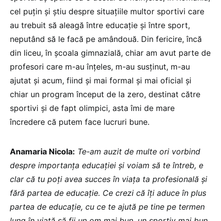
cel puțin și știu despre situațiile multor sportivi care
au trebuit să aleagă între educație și între sport,
neputând să le facă pe amândouă. Din fericire, încă
din liceu, în școala gimnazială, chiar am avut parte de
profesori care m-au înțeles, m-au susținut, m-au
ajutat și acum, fiind și mai formal și mai oficial și
chiar un program început de la zero, destinat către
sportivi și de fapt olimpici, asta îmi de mare
încredere că putem face lucruri bune.
Anamaria Nicola:
Te-am auzit de multe ori vorbind
despre importanța educației și voiam să te întreb, e
clar că tu poți avea succes în viața ta profesională și
fără partea de educație. Ce crezi că îți aduce în plus
partea de educație, cu ce te ajută pe tine pe termen
lung în viață să fii un om mai bun, un sportiv mai bun