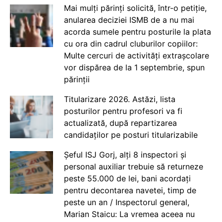
Mai mulți părinți solicită, într-o petiție,
anularea deciziei ISMB de a nu mai
acorda sumele pentru posturile la plata
cu ora din cadrul cluburilor copiilor:
Multe cercuri de activități extrașcolare
vor dispărea de la 1 septembrie, spun
părinții
Titularizare 2026. Astăzi, lista
posturilor pentru profesori va fi
actualizată, după repartizarea
candidaților pe posturi titularizabile
Șeful ISJ Gorj, alți 8 inspectori și
personal auxiliar trebuie să returneze
peste 55.000 de lei, bani acordați
pentru decontarea navetei, timp de
peste un an / Inspectorul general,
Marian Staicu: La vremea aceea nu