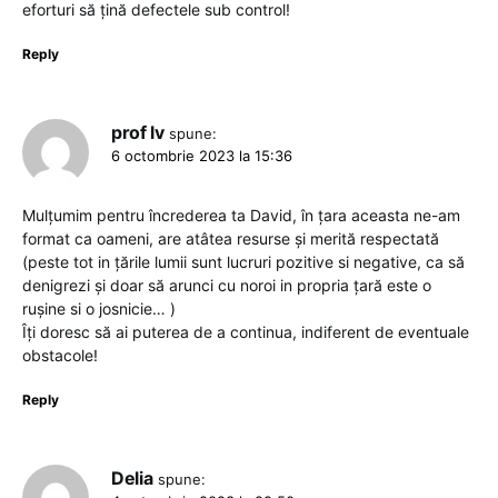
eforturi să țină defectele sub control!
Reply
prof lv
spune:
6 octombrie 2023 la 15:36
Mulțumim pentru încrederea ta David, în țara aceasta ne-am
format ca oameni, are atâtea resurse și merită respectată
(peste tot in țările lumii sunt lucruri pozitive si negative, ca să
denigrezi și doar să arunci cu noroi in propria țară este o
rușine si o josnicie… )
Îți doresc să ai puterea de a continua, indiferent de eventuale
obstacole!
Reply
Delia
spune: