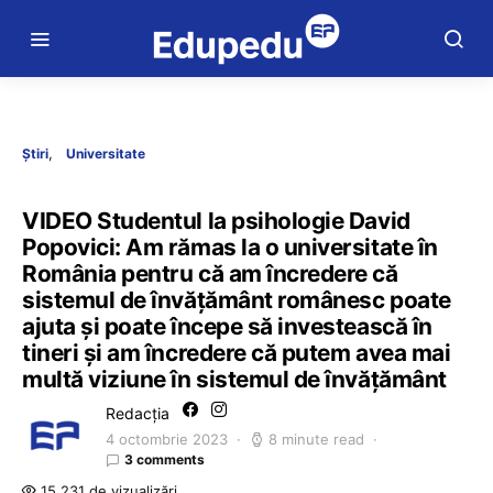
Știri
Universitate
VIDEO Studentul la psihologie David
Popovici: Am rămas la o universitate în
România pentru că am încredere că
sistemul de învățământ românesc poate
ajuta și poate începe să investească în
tineri și am încredere că putem avea mai
multă viziune în sistemul de învățământ
Redacția
4 octombrie 2023
8 minute read
3 comments
15.231 de vizualizări