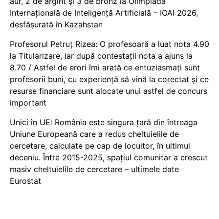
aur, 2 de argint și 3 de bronz la Olimpiada
Internațională de Inteligență Artificială – IOAI 2026,
desfășurată în Kazahstan
Profesorul Petruț Rizea: O profesoară a luat nota 4.90
la Titularizare, iar după contestații nota a ajuns la
8.70 / Astfel de erori îmi arată ce entuziasmați sunt
profesorii buni, cu experiență să vină la corectat și ce
resurse financiare sunt alocate unui astfel de concurs
important
Unici în UE: România este singura țară din întreaga
Uniune Europeană care a redus cheltuielile de
cercetare, calculate pe cap de locuitor, în ultimul
deceniu. Între 2015-2025, spațiul comunitar a crescut
masiv cheltuielile de cercetare – ultimele date
Eurostat