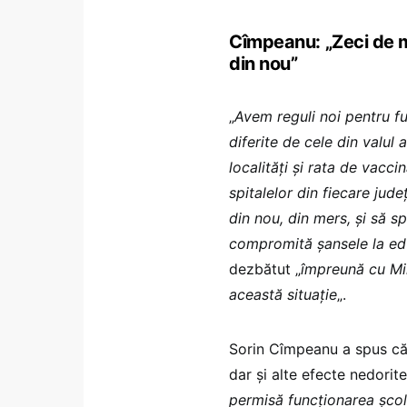
Cîmpeanu: „Zeci de mi
din nou”
„
Avem reguli noi pentru fu
diferite de cele din valul
localități și rata de vacc
spitalelor din fiecare jude
din nou, din mers, și să s
compromită șansele la ed
dezbătut „
împreună cu Min
această situație
„.
Sorin Cîmpeanu a spus că, 
dar și alte efecte nedorite 
permisă funcționarea școli