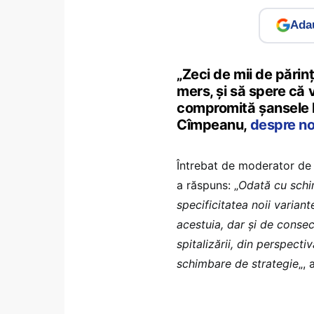
Adau
„Zeci de mii de părinț
mers, și să spere că 
compromită șansele la
Cîmpeanu,
despre noi
Întrebat de moderator de 
a răspuns: „
Odată cu schi
specificitatea noii varia
acestuia, dar și de consec
spitalizării, din perspecti
schimbare de strategie
„, 