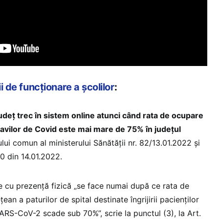
ii de funcționare a școlilor
:
județ trec în sistem online atunci când rata de ocupare
navilor de Covid este mai mare de 75% în județul
lui comun al ministerului Sănătății nr. 82/13.01.2022 și
0 din 14.01.2022.
le cu prezență fizică „se face numai după ce rata de
ean a paturilor de spital destinate îngrijirii pacienților
SARS-CoV-2 scade sub 70%”, scrie la punctul (3), la Art.