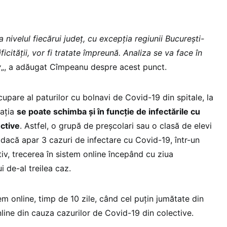
la nivelul fiecărui județ, cu excepția regiunii București-
ficității, vor fi tratate împreună. Analiza se va face în
v
„, a adăugat Cîmpeanu despre acest punct.
cupare al paturilor cu bolnavi de Covid-19 din spitale, la
uația
se poate schimba și în funcție de infectările cu
ctive
. Astfel, o grupă de preșcolari sau o clasă de elevi
 dacă apar 3 cazuri de infectare cu Covid-19, într-un
tiv, trecerea în sistem online începând cu ziua
i de-al treilea caz.
em online, timp de 10 zile, când cel puțin jumătate din
nline din cauza cazurilor de Covid-19 din colective.