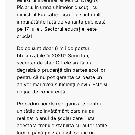
Ministrul interimar al Muncii Dragos
Pîslaru: În urma ultimelor discuții cu
ministrul Educației lucrurile sunt mult
îmbunătățite față de varianta publicată
pe 17 iulie / Sectorul educației este
crucial
De ce sunt doar 6 mii de posturi
titularizabile în 2026? Sorin Ion,
secretar de stat: Cifrele arată mai
degrabă o prudență din partea școlilor
pentru că nu pot garanta că peste un
an vor mai avea suficienți elevi / Este și
un joc de concurență
Proceduri noi de reorganizare pentru
unitățile de învățământ care nu au
realizat planul de școlarizare: lista
acestora trebuie stabilită cu autoritățile
locale până pe 7 august, spune un