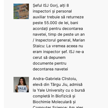
Șeful ISJ Gorj, alți 8
inspectori și personal
auxiliar trebuie să returneze
peste 55.000 de lei, bani
acordați pentru decontarea
navetei, timp de peste un an
/ Inspectorul general, Marian
Staicu: La vremea aceea nu
eram inspector șef. ISJ ne-a
cerut să depunem
documente pentru
decontarea navetei
Andra-Gabriela Cîrstoiu,
elevă din Târgu Jiu, admisă
la Yale University cu o bursă
completă în Biofizică și
Biochimie Moleculară și
Computer Science: Am ales