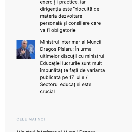
exerciții practice, iar
dirigenția este înlocuită de
materia dezvoltare
personală și consiliere care
va fi obligatorie
Ministrul interimar al Muncii
Dragos Pîslaru: În urma
ultimelor discuții cu ministrul
Educației lucrurile sunt mult
îmbunătățite față de varianta
publicată pe 17 iulie /
Sectorul educației este
crucial
CELE MAI NOI