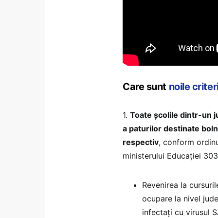
Care sunt
noile criter
1.
Toate școlile dintr-un 
a paturilor destinate bol
respectiv
, conform ordinu
ministerului Educației 303
Revenirea la cursuri
ocupare la nivel județ
infectați cu virusul 