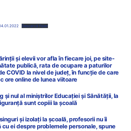
4.01.2022
Descarcă fișier
nții și elevii vor afla în fiecare joi, pe site-
ănătate publică, rata de ocupare a paturilor
de COVID la nivel de județ, în funcție de care
c ore online de lunea viitoare
i nul al miniștrilor Educației și Sănătății, la
iguranță sunt copiii la școală
nguri și izolați la școală, profesorii nu îi
tă cu ei despre problemele personale, spune