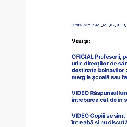
Ordin-Comun-MS_ME_82_3030_1
Vezi și:
OFICIAL Profesorii, pări
urile direcțiilor de s
destinate bolnavilor 
merg la școală sau fa
VIDEO Răspunsul lung ș
întrebarea cât de în s
VIDEO Copiii se simt si
întreabă și nu discu