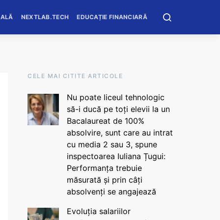
OALĂ
NEXTLAB.TECH
EDUCAȚIE FINANCIARĂ
CELE MAI CITITE ARTICOLE
Nu poate liceul tehnologic
să-i ducă pe toți elevii la un
Bacalaureat de 100%
absolvire, sunt care au intrat
cu media 2 sau 3, spune
inspectoarea Iuliana Țugui:
Performanța trebuie
măsurată și prin câți
absolvenți se angajează
Evoluția salariilor