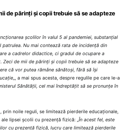
i de părinți și copii trebuie să se adapteze
ncționarea școlilor în valul 5 al pandemiei, substanțial
 al patrulea. Nu mai contează rata de incidență din
inare a cadrelor didactice, ci gradul de ocupare a
ț. Zeci de mii de părinți și copii trebuie să se adapteze
pere că vor putea rămâne sănătoși, fără să își
ucație
„, a mai spus acesta, despre regulile pe care le-a
isterul Sănătății, cel mai îndreptățit să se pronunțe în
prin noile reguli, se limitează pierderile educaționale,
ale lipsei școlii cu prezență fizică: „
În acest fel, este
lor cu prezență fizică, lucru care limitează pierderile