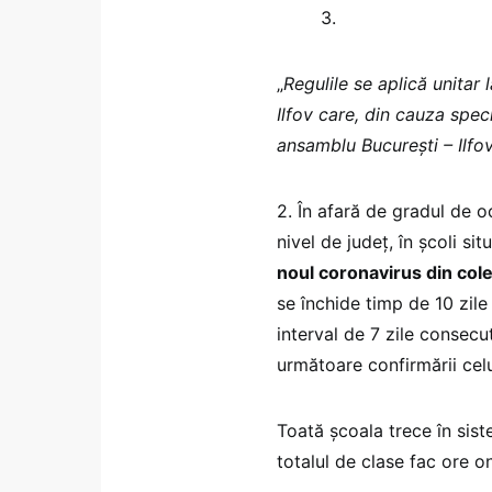
3.
„
Regulile se aplică unitar 
Ilfov care, din cauza speci
ansamblu București – Ilfo
2. În afară de gradul de o
nivel de județ, în școli sit
noul coronavirus din cole
se închide timp de 10 zile
interval de 7 zile consecu
următoare confirmării celu
Toată școala trece în sist
totalul de clase fac ore o