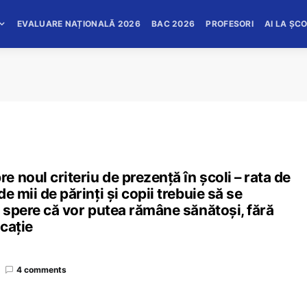
EVALUARE NAȚIONALĂ 2026
BAC 2026
PROFESORI
AI LA ȘC
 noul criteriu de prezență în școli – rata de
e mii de părinți și copii trebuie să se
ă spere că vor putea rămâne sănătoși, fără
cație
4 comments