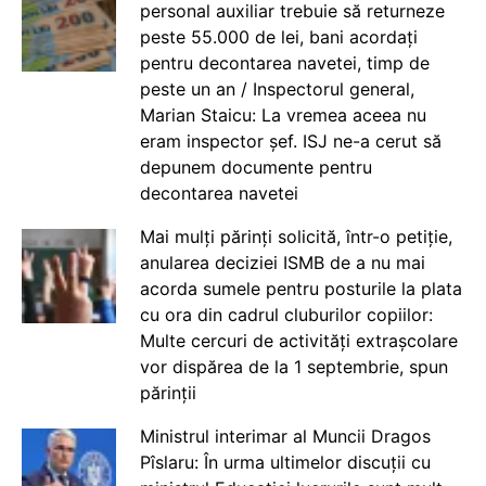
personal auxiliar trebuie să returneze
peste 55.000 de lei, bani acordați
pentru decontarea navetei, timp de
peste un an / Inspectorul general,
Marian Staicu: La vremea aceea nu
eram inspector șef. ISJ ne-a cerut să
depunem documente pentru
decontarea navetei
Mai mulți părinți solicită, într-o petiție,
anularea deciziei ISMB de a nu mai
acorda sumele pentru posturile la plata
cu ora din cadrul cluburilor copiilor:
Multe cercuri de activități extrașcolare
vor dispărea de la 1 septembrie, spun
părinții
Ministrul interimar al Muncii Dragos
Pîslaru: În urma ultimelor discuții cu