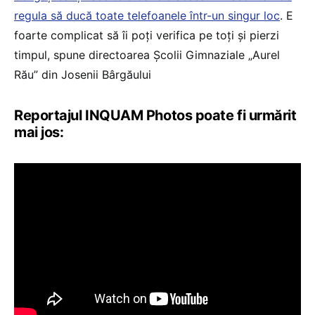
regula să ducă toate telefoanele într-un singur loc
. E
foarte complicat să îi poți verifica pe toți și pierzi
timpul, spune directoarea Școlii Gimnaziale „Aurel
Rău” din Josenii Bârgăului
Reportajul INQUAM Photos poate fi urmărit
mai jos: