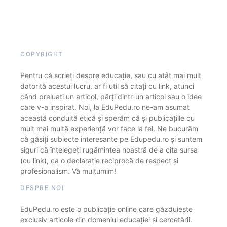
COPYRIGHT
Pentru că scrieți despre educație, sau cu atât mai mult
datorită acestui lucru, ar fi util să citați cu link, atunci
când preluați un articol, părți dintr-un articol sau o idee
care v-a inspirat. Noi, la EduPedu.ro ne-am asumat
această conduită etică și sperăm că și publicațiile cu
mult mai multă experiență vor face la fel. Ne bucurăm
că găsiți subiecte interesante pe Edupedu.ro și suntem
siguri că înțelegeți rugămintea noastră de a cita sursa
(cu link), ca o declarație reciprocă de respect și
profesionalism. Vă mulțumim!
DESPRE NOI
EduPedu.ro este o publicație online care găzduiește
exclusiv articole din domeniul educației și cercetării.