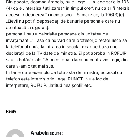
Din pacate, doamna Arabela, nu e Lege…. In lege scrie la 106
(4) ca e „interzisa *utilizarea* in timpul orei”, nu ca ar fi nterzis
accesul / deținerea în incinta școlii. Si mai zice, la 106(3)(e)
„Elevii nu pot fi deposedați de bunurile personale care nu
atentează la siguranța
personală sau a celorlalte persoane din unitatea de
învățământ…” , asa ca nu vad care profesor/director riscă să
ia telefonul unuia la intrarea în scoala, doar pe baza unor
declarații de la TV date de ministra. Ei pot aproba in ROFUIP
sau in hotărâri ale CA orice, doar daca nu contravin Legii, din
care v-am citat mai sus.
In tarile date exemplu de tuta asta de ministra, accesul cu
telefon este interzis prin Lege, PUNCT. Nu e loc de
interpetare, ROFUIP, „latitudinea școlii” etc.
Reply
Arabela
spune: