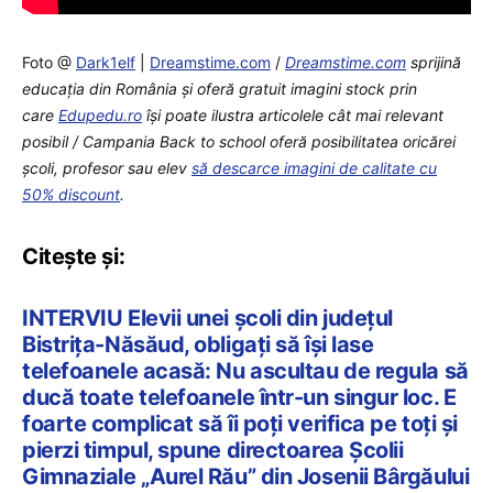
Foto @
Dark1elf
|
Dreamstime.com
/
Dreamstime.com
sprijină
educaţia din România şi oferă gratuit imagini stock prin
care
Edupedu.ro
îşi poate ilustra articolele cât mai relevant
posibil / Campania Back to school oferă posibilitatea oricărei
școli, profesor sau elev
să descarce imagini de calitate cu
50% discount
.
Citește și:
INTERVIU Elevii unei școli din județul
Bistrița-Năsăud, obligați să își lase
telefoanele acasă: Nu ascultau de regula să
ducă toate telefoanele într-un singur loc. E
foarte complicat să îi poți verifica pe toți și
pierzi timpul, spune directoarea Școlii
Gimnaziale „Aurel Rău” din Josenii Bârgăului