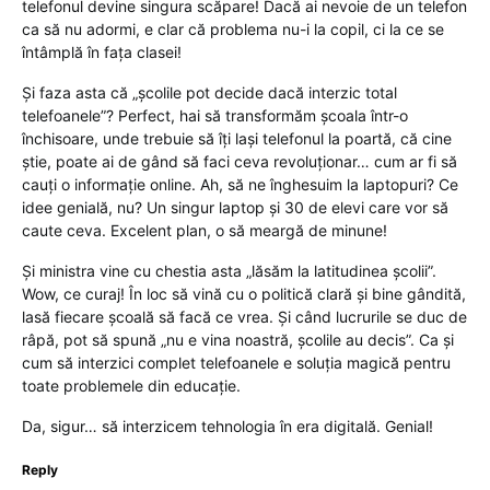
telefonul devine singura scăpare! Dacă ai nevoie de un telefon
ca să nu adormi, e clar că problema nu-i la copil, ci la ce se
întâmplă în fața clasei!
Și faza asta că „școlile pot decide dacă interzic total
telefoanele”? Perfect, hai să transformăm școala într-o
închisoare, unde trebuie să îți lași telefonul la poartă, că cine
știe, poate ai de gând să faci ceva revoluționar… cum ar fi să
cauți o informație online. Ah, să ne înghesuim la laptopuri? Ce
idee genială, nu? Un singur laptop și 30 de elevi care vor să
caute ceva. Excelent plan, o să meargă de minune!
Și ministra vine cu chestia asta „lăsăm la latitudinea școlii”.
Wow, ce curaj! În loc să vină cu o politică clară și bine gândită,
lasă fiecare școală să facă ce vrea. Și când lucrurile se duc de
râpă, pot să spună „nu e vina noastră, școlile au decis”. Ca și
cum să interzici complet telefoanele e soluția magică pentru
toate problemele din educație.
Da, sigur… să interzicem tehnologia în era digitală. Genial!
Reply