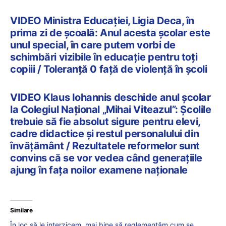
VIDEO Ministra Educației, Ligia Deca, în
prima zi de școală: Anul acesta școlar este
unul special, în care putem vorbi de
schimbări vizibile în educație pentru toți
copiii / Toleranță 0 față de violență în școli
VIDEO Klaus Iohannis deschide anul școlar
la Colegiul Național „Mihai Viteazul”: Școlile
trebuie să fie absolut sigure pentru elevi,
cadre didactice și restul personalului din
învățământ / Rezultatele reformelor sunt
convins că se vor vedea când generațiile
ajung în fața noilor examene naționale
Similare
În loc să le interzicem, mai bine să reglementăm cum se