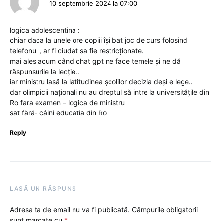
10 septembrie 2024 la 07:00
logica adolescentina :
chiar daca la unele ore copiii își bat joc de curs folosind
telefonul , ar fi ciudat sa fie restricționate.
mai ales acum când chat gpt ne face temele și ne dă
răspunsurile la lecție..
iar ministru lasă la latitudinea școlilor decizia deși e lege..
dar olimpicii naționali nu au dreptul să intre la universitățile din
Ro fara examen – logica de ministru
sat fără- câini educatia din Ro
Reply
LASĂ UN RĂSPUNS
Adresa ta de email nu va fi publicată.
Câmpurile obligatorii
sunt marcate cu
*