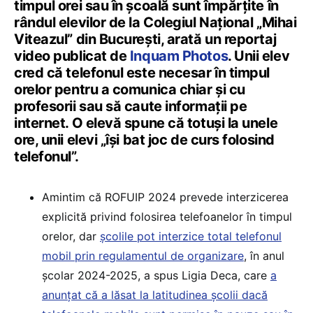
timpul orei sau în școală sunt împărțite în
rândul elevilor de la Colegiul Național „Mihai
Viteazul” din București, arată un reportaj
video publicat de
Inquam Photos
. Unii elev
cred că telefonul este necesar în timpul
orelor pentru a comunica chiar și cu
profesorii sau să caute informații pe
internet. O elevă spune că totuși la unele
ore, unii elevi „își bat joc de curs folosind
telefonul”.
Amintim că ROFUIP 2024 prevede interzicerea
explicită privind folosirea telefoanelor în timpul
orelor, dar
școlile pot interzice total telefonul
mobil prin regulamentul de organizare
, în anul
școlar 2024-2025, a spus Ligia Deca, care
a
anunțat că a lăsat la latitudinea școlii dacă