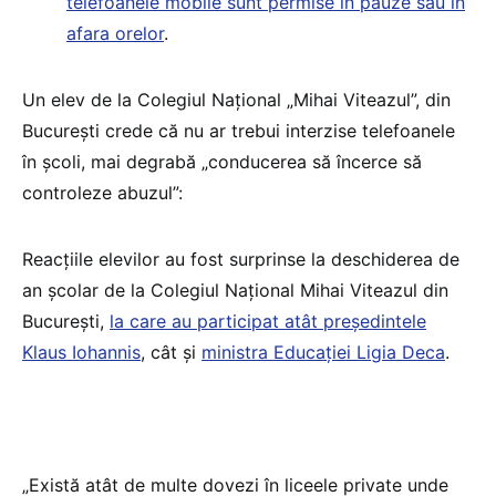
telefoanele mobile sunt permise în pauze sau în
afara orelor
.
Un elev de la Colegiul Național „Mihai Viteazul”, din
București crede că nu ar trebui interzise telefoanele
în școli, mai degrabă „conducerea să încerce să
controleze abuzul”:
Reacțiile elevilor au fost surprinse la deschiderea de
an școlar de la Colegiul Național Mihai Viteazul din
București,
la care au participat atât președintele
Klaus Iohannis
, cât și
ministra Educației Ligia Deca
.
„Există atât de multe dovezi în liceele private unde