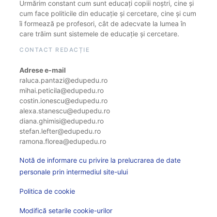
Urmărim constant cum sunt educați copiii noștri, cine și
cum face politicile din educație și cercetare, cine și cum
îi formează pe profesori, cât de adecvate la lumea în
care trăim sunt sistemele de educație și cercetare.
CONTACT REDACȚIE
Adrese e-mail
raluca.pantazi@edupedu.ro
mihai.peticila@edupedu.ro
costin.ionescu@edupedu.ro
alexa.stanescu@edupedu.ro
diana.ghimisi@edupedu.ro
stefan.lefter@edupedu.ro
ramona.florea@edupedu.ro
Notă de informare cu privire la prelucrarea de date
personale prin intermediul site-ului
Politica de cookie
Modifică setarile cookie-urilor