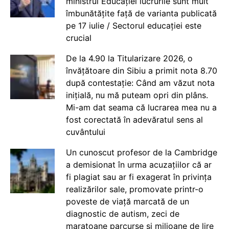
ministrul Educației lucrurile sunt mult
îmbunătățite față de varianta publicată
pe 17 iulie / Sectorul educației este
crucial
De la 4.90 la Titularizare 2026, o
învățătoare din Sibiu a primit nota 8.70
după contestație: Când am văzut nota
inițială, nu mă puteam opri din plâns.
Mi-am dat seama că lucrarea mea nu a
fost corectată în adevăratul sens al
cuvântului
Un cunoscut profesor de la Cambridge
a demisionat în urma acuzațiilor că ar
fi plagiat sau ar fi exagerat în privința
realizărilor sale, promovate printr-o
poveste de viață marcată de un
diagnostic de autism, zeci de
maratoane parcurse și milioane de lire