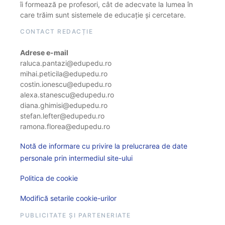
îi formează pe profesori, cât de adecvate la lumea în
care trăim sunt sistemele de educație și cercetare.
CONTACT REDACȚIE
Adrese e-mail
raluca.pantazi@edupedu.ro
mihai.peticila@edupedu.ro
costin.ionescu@edupedu.ro
alexa.stanescu@edupedu.ro
diana.ghimisi@edupedu.ro
stefan.lefter@edupedu.ro
ramona.florea@edupedu.ro
Notă de informare cu privire la prelucrarea de date
personale prin intermediul site-ului
Politica de cookie
Modifică setarile cookie-urilor
PUBLICITATE ȘI PARTENERIATE