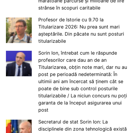
maratoane parcurse și milioane de lire
strânse în scopuri caritabile
Profesor de Istorie cu 9.70 la
Titularizare 2026: Nu prea sunt mari
așteptările. Din păcate nu sunt posturi
titularizabile
Sorin Ion, întrebat cum le răspunde
profesorilor care dau an de an
Titularizarea, obțin note mari, dar nu au
post pe perioadă nedeterminată: În
ultimii ani am încercat să ținem cât se
poate de bine sub control posturile
titularizabile / La niciun concurs nu poți
garanta de la început asigurarea unui
post
Secretarul de stat Sorin Ion: La
disciplinele din zona tehnologică există