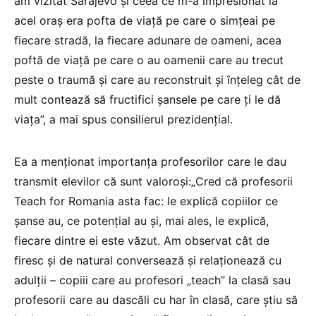
am vizitat Sarajevo și ceea ce m-a impresionat la
acel oraș era pofta de viață pe care o simțeai pe
fiecare stradă, la fiecare adunare de oameni, acea
poftă de viață pe care o au oamenii care au trecut
peste o traumă și care au reconstruit și înțeleg cât de
mult contează să fructifici șansele pe care ți le dă
viața”, a mai spus consilierul prezidențial.
Ea a menționat importanța profesorilor care le dau
transmit elevilor că sunt valoroși:„Cred că profesorii
Teach for Romania asta fac: le explică copiilor ce
șanse au, ce potențial au și, mai ales, le explică,
fiecare dintre ei este văzut. Am observat cât de
firesc și de natural conversează și relaționează cu
adulții – copiii care au profesori „teach” la clasă sau
profesorii care au dascăli cu har în clasă, care știu să