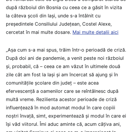
după războiul din Bosnia cu ceea ce a găsit în vizita
la câteva școli din Iași, unde s-a întâlnit cu
președintele Consiliului Județean, Costel Alexe,
cercetat în mai multe dosare.
Mai multe detalii aici
„Așa cum s-a mai spus, trăim într-o perioadă de criză.
După doi ani de pandemie, a venit peste noi războiul
și, probabil, că – ceea ce am văzut în ultimele două
zile cât am fost la Iași și am încercat să ajung și în
comunitățile școlare din județ – este acea
efervescență a oamenilor care se reîntâlnesc după
multă vreme. Rezilienta acestor perioade de criză
influențează în mod automat modul în care copiii
noștri învață, simt, experimentează și modul în care ei
își văd viitorul. Îmi aduc aminte că, acum câțiva ani,