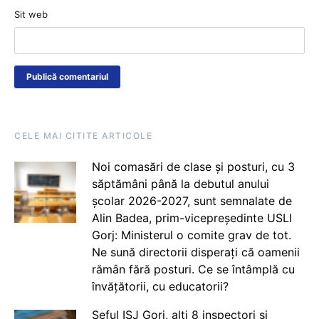
Sit web
CELE MAI CITITE ARTICOLE
Noi comasări de clase și posturi, cu 3
săptămâni până la debutul anului
școlar 2026-2027, sunt semnalate de
Alin Badea, prim-vicepreședinte USLI
Gorj: Ministerul o comite grav de tot.
Ne sună directorii disperați că oamenii
rămân fără posturi. Ce se întâmplă cu
învățătorii, cu educatorii?
Șeful ISJ Gorj, alți 8 inspectori și