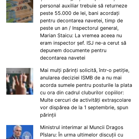
personal auxiliar trebuie să returneze
peste 55.000 de lei, bani acordați
pentru decontarea navetei, timp de
peste un an / Inspectorul general,
Marian Staicu: La vremea aceea nu
eram inspector șef. ISJ ne-a cerut să
depunem documente pentru
decontarea navetei
Mai mulți părinți solicită, într-o petiție,
anularea deciziei ISMB de a nu mai
acorda sumele pentru posturile la plata
cu ora din cadrul cluburilor copiilor:
Multe cercuri de activități extrașcolare
vor dispărea de la 1 septembrie, spun
părinții
Ministrul interimar al Muncii Dragos
Pîslaru: În urma ultimelor discuții cu