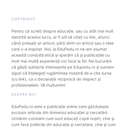
COPYRIGHT
Pentru că scrieți despre educație, sau cu atât mai mult
datorită acestui lucru, ar fi util să citați cu link, atunci
când preluați un articol, părți dintr-un articol sau o idee
care v-a inspirat. Noi, la EduPedu.ro ne-am asumat
această conduită etică și sperăm că și publicațiile cu
mult mai multă experiență vor face la fel. Ne bucurăm
că găsiți subiecte interesante pe Edupedu.ro și suntem
siguri că înțelegeți rugămintea noastră de a cita sursa
(cu link), ca o declarație reciprocă de respect și
profesionalism. Vă mulțumim!
DESPRE NOI
EduPedu.ro este o publicație online care găzduiește
exclusiv articole din domeniul educației și cercetării.
Urmărim constant cum sunt educați copiii noștri, cine și
cum face politicile din educație și cercetare, cine și cum