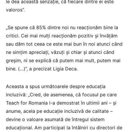
le dea această senzație, că fiecare dintre ei este
valoros”.
„Se spune că 85% dintre noi nu reacționăm bine la
critici. Cei mai mulți reacționăm pozitiv și învățăm
sau dăm tot ceea ce este mai bun în noi atunci când
ne simțim apreciați, văzuți și chiar și atunci când
greșim, ni se explică că putem mai mult, putem mai
bine. (…)”, a precizat Ligia Deca.
Aceasta a spus următoarele despre educația
incluzivă: „Cred, de asemenea, că focusul pe care
Teach for Romania l-a demostrat în ultimii ani – și
anume, acela pe educație incluzivă de calitate –
devine o valoare asumată de întregul sistem
educațional. Am participat la întâlniri cu directori de