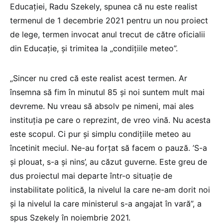
Educației, Radu Szekely, spunea că nu este realist
termenul de 1 decembrie 2021 pentru un nou proiect
de lege, termen invocat anul trecut de către oficialii
din Educație, și trimitea la „condițiile meteo”.
„Sincer nu cred că este realist acest termen. Ar
însemna să fim în minutul 85 și noi suntem mult mai
devreme. Nu vreau să absolv pe nimeni, mai ales
instituția pe care o reprezint, de vreo vină. Nu acesta
este scopul. Ci pur și simplu condițiile meteo au
încetinit meciul. Ne-au forțat să facem o pauză. ’S-a
și plouat, s-a și nins’, au căzut guverne. Este greu de
dus proiectul mai departe într-o situație de
instabilitate politică, la nivelul la care ne-am dorit noi
și la nivelul la care ministerul s-a angajat în vară”, a
spus Szekely în noiembrie 2021.