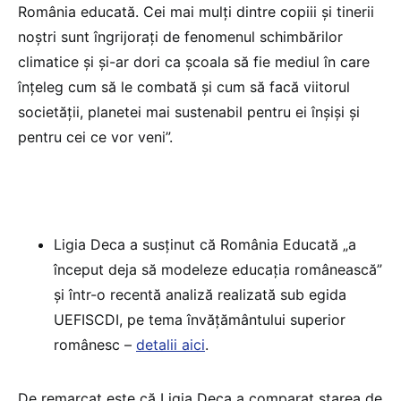
România educată. Cei mai mulți dintre copiii și tinerii
noștri sunt îngrijorați de fenomenul schimbărilor
climatice și și-ar dori ca școala să fie mediul în care
înțeleg cum să le combată și cum să facă viitorul
societății, planetei mai sustenabil pentru ei înșiși și
pentru cei ce vor veni”.
Ligia Deca a susținut că România Educată „a
început deja să modeleze educația românească”
și într-o recentă analiză realizată sub egida
UEFISCDI, pe tema învățământului superior
românesc –
detalii aici
.
De remarcat este că Ligia Deca a comparat starea de