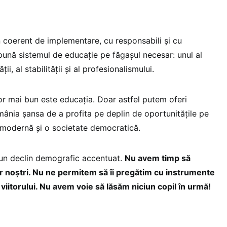
 coerent de implementare, cu responsabili și cu
pună sistemul de educație pe făgașul necesar: unul al
ii, al stabilității și al profesionalismului.
tor mai bun este educația. Doar astfel putem oferi
România șansa de a profita pe deplin de oportunitățile pe
 modernă și o societate democratică.
un declin demografic accentuat.
Nu avem timp să
lor noștri. Nu ne permitem să îi pregătim cu instrumente
 viitorului. Nu avem voie să lăsăm niciun copil în urmă!