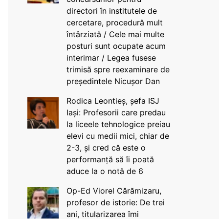
directori în institutele de
cercetare, procedură mult
întârziată / Cele mai multe
posturi sunt ocupate acum
interimar / Legea fusese
trimisă spre reexaminare de
președintele Nicușor Dan
Rodica Leontieș, șefa ISJ
Iași: Profesorii care predau
la liceele tehnologice preiau
elevi cu medii mici, chiar de
2-3, și cred că este o
performanță să îi poată
aduce la o notă de 6
Op-Ed Viorel Cărămizaru,
profesor de istorie: De trei
ani, titularizarea îmi