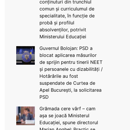
conținuturi din trunchiul
comun și curriculumul de
specialitate, în funcție de
probă și profilul
absolvenților, potrivit
Ministerului Educației
Guvernul Bolojan: PSD a
blocat aplicarea măsurilor
de sprijin pentru tinerii NEET
și persoanele cu dizabilități /
Hotărârile au fost
suspendate de Curtea de
Apel București, la solicitarea
PSD
Grămada cere vârf – cam
așa se joacă Ministerul
Educației, spune directorul
Marian Anghel: Practic se