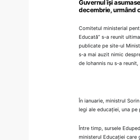
Guvernul își asumase
decembrie, urmând co
Comitetul ministerial pen
Educată” s-a reunit ultima
publicate pe site-ul Minist
s-a mai auzit nimic despre
de Iohannis nu s-a reunit, 
În ianuarie, ministrul Sor
legi ale educației, una pe 
Între timp, sursele Edupe
ministerul Educației care