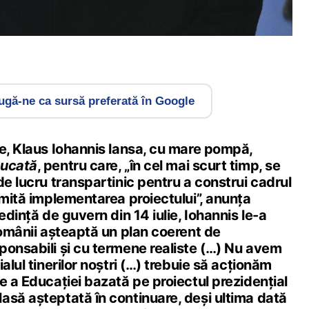
gă-ne ca sursă preferată în Google
le, Klaus Iohannis lansa, cu mare pompă,
ucată
, pentru care, „în cel mai scurt timp, se
de lucru transpartinic pentru a construi cadrul
rmită implementarea proiectului”, anunța
edință de guvern din 14 iulie, Iohannis le-a
românii așteaptă un plan coerent de
ponsabili și cu termene realiste (…) Nu avem
alul tinerilor noștri (…) trebuie să acționăm
e a Educației bazată pe proiectul prezidențial
lasă așteptată în continuare, deși ultima dată