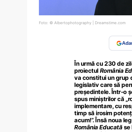
Foto: © Albertophotography | Dreamstime.com
Adau
În urmă cu 230 de zi
proiectul
România Ed
va constitui un grup 
legislativ care să pe
președintele. Într-o ș
spus miniștrilor că „
implementare, cu res
timp să irosim potenți
acum!”. Însă noua leg
România Educată
se 