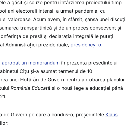
ele a găsit și scuze pentru întârzierea proiectului timp
poi ani electorali intenși, a urmat pandemia, cu
ile ei valoroase. Acum avem, în sfârșit, șansa unei discuții
sumarea transpartinică și de un proces consecvent și
onferința de presă și declarația integrală le puteți
 al Administrației prezidențiale,
presidency.ro
.
a aprobat un memorandum
în prezența președintelui
Cabinetul Cîțu și-a asumat termenul de 10
rea unei Hotărâri de Guvern pentru aprobarea planului
tului
România Educată
și o nouă lege a educației până
21.
ța de Guvern pe care a condus-o, președintele
Klaus
lor: