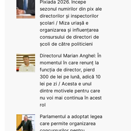
Pixiada 2026. Începe
sezonul numirilor din pix ale
directorilor și inspectorilor
școlari / Miza uriașă e
organizarea și influențarea
consursului de directori de
școli de către politicieni
Directorul Marian Anghel: În
momentul în care renunț la
funcția de director, pierd
300 de lei pe lună, adică 10
lei pe zi / Acesta e unul
dintre motivele pentru care
nu voi mai continua în acest
rol
Parlamentul a adoptat legea
care permite organizarea
concursurilor pentru