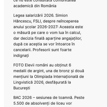
ce nu este consultată comunitatea
academică din România
Legea salarizării 2026. Simion
Hăncescu, FSLI, despre neînceperea
anului școlar 2026-2027: Aceasta este
o măsură pe care o vom lua în calcul,
dar decizia finală aparține angajaților,
după ce aceștia se vor întoarce în
cancelarii. Profesorii sunt foarte
indignați
FOTO Elevii români au obținut 6
medalii de argint, una de bronz și două
mențiuni la Olimpiada Internațională de
Lingvistică 2026, desfășurată la
București
BAC 2026 – sesiunea de toamnă. Peste
5.500 de absolvenți de liceu vor