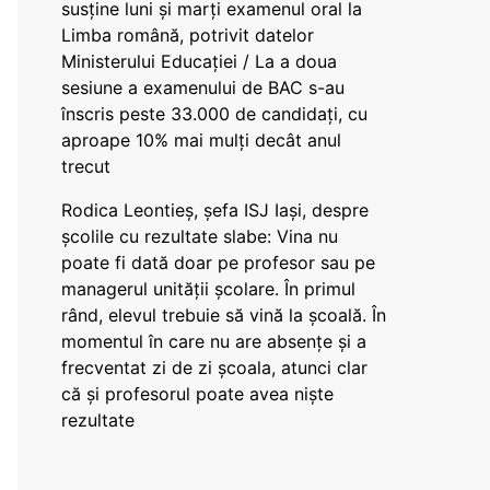
susține luni și marți examenul oral la
Limba română, potrivit datelor
Ministerului Educației / La a doua
sesiune a examenului de BAC s-au
înscris peste 33.000 de candidați, cu
aproape 10% mai mulți decât anul
trecut
Rodica Leontieș, șefa ISJ Iași, despre
școlile cu rezultate slabe: Vina nu
poate fi dată doar pe profesor sau pe
managerul unității școlare. În primul
rând, elevul trebuie să vină la școală. În
momentul în care nu are absențe și a
frecventat zi de zi școala, atunci clar
că și profesorul poate avea niște
rezultate