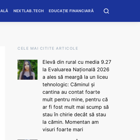
OALĂ
NEXTLAB.TECH
EDUCAȚIE FINANCIARĂ
CELE MAI CITITE ARTICOLE
Elevă din rural cu media 9.27
la Evaluarea Națională 2026
a ales să meargă la un liceu
tehnologic: Căminul și
cantina au contat foarte
mult pentru mine, pentru că
ar fi fost mult mai scump să
stau în chirie decât să stau
la cămin. Momentan am
visuri foarte mari