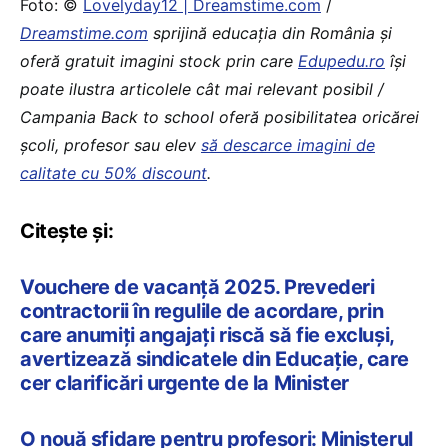
Foto: ©
Lovelyday12 | Dreamstime.com
/
Dreamstime.com
sprijină educaţia din România şi
oferă gratuit imagini stock prin care
Edupedu.ro
îşi
poate ilustra articolele cât mai relevant posibil /
Campania Back to school oferă posibilitatea oricărei
școli, profesor sau elev
să descarce imagini de
calitate cu 50% discount
.
Citește și:
Vouchere de vacanță 2025. Prevederi
contractorii în regulile de acordare, prin
care anumiți angajați riscă să fie excluși,
avertizează sindicatele din Educație, care
cer clarificări urgente de la Minister
O nouă sfidare pentru profesori: Ministerul