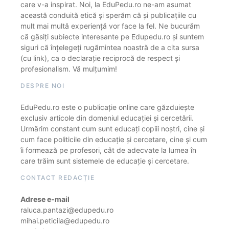
care v-a inspirat. Noi, la EduPedu.ro ne-am asumat
această conduită etică și sperăm că și publicațiile cu
mult mai multă experiență vor face la fel. Ne bucurăm
că găsiți subiecte interesante pe Edupedu.ro și suntem
siguri că înțelegeți rugămintea noastră de a cita sursa
(cu link), ca o declarație reciprocă de respect și
profesionalism. Vă mulțumim!
DESPRE NOI
EduPedu.ro este o publicație online care găzduiește
exclusiv articole din domeniul educației și cercetării.
Urmărim constant cum sunt educați copiii noștri, cine și
cum face politicile din educație și cercetare, cine și cum
îi formează pe profesori, cât de adecvate la lumea în
care trăim sunt sistemele de educație și cercetare.
CONTACT REDACȚIE
Adrese e-mail
raluca.pantazi@edupedu.ro
mihai.peticila@edupedu.ro