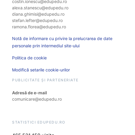
costin.ionescu@edupedu.ro
alexa.stanescu@edupedu.ro
diana.ghimisi@edupedu.ro
stefan.lefter@edupedu.ro
ramona.florea@edupedu.ro
Notă de informare cu privire la prelucrarea de date
personale prin intermediul site-ului
Politica de cookie
Modifică setarile cookie-urilor
PUBLICITATE ȘI PARTENERIATE
Adresă de e-mail
comunicare@edupedu.ro
STATISTICI EDUPEDU.RO