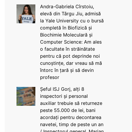
Andra-Gabriela Cîrstoiu,
elevă din Târgu Jiu, admisă
la Yale University cu o bursă
completă în Biofizică și
Biochimie Moleculară și
Computer Science: Am ales
o facultate în străinătate
pentru că pot deprinde noi
cunoștințe, dar vreau să mă
întorc în țară și să devin
profesor
Șeful ISJ Gorj, alți 8
inspectori și personal
auxiliar trebuie să returneze
peste 55.000 de lei, bani
acordați pentru decontarea
navetei, timp de peste un an
/ Inspectorul general, Marian