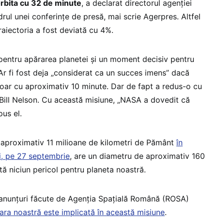
rbita cu 32 de minute
, a declarat directorul agenţiei
adrul unei conferinţe de presă, mai scrie Agerpres. Altfel
traiectoria a fost deviată cu 4%.
pentru apărarea planetei şi un moment decisiv pentru
. Ar fi fost deja „considerat ca un succes imens” dacă
 doar cu aproximativ 10 minute. Dar de fapt a redus-o cu
Bill Nelson. Cu această misiune, „NASA a dovedit că
us el.
 aproximativ 11 milioane de kilometri de Pământ
în
, pe 27 septembrie
, are un diametru de aproximativ 160
tă niciun pericol pentru planeta noastră.
 anunțuri făcute de Agenția Spațială Română (ROSA)
țara noastră este implicată în această misiune
.