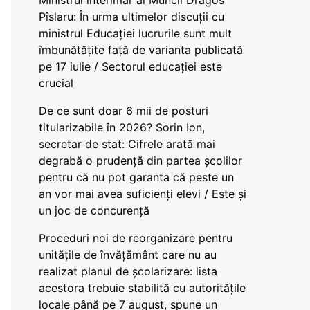
Ministrul interimar al Muncii Dragos
Pîslaru: În urma ultimelor discuții cu
ministrul Educației lucrurile sunt mult
îmbunătățite față de varianta publicată
pe 17 iulie / Sectorul educației este
crucial
De ce sunt doar 6 mii de posturi
titularizabile în 2026? Sorin Ion,
secretar de stat: Cifrele arată mai
degrabă o prudență din partea școlilor
pentru că nu pot garanta că peste un
an vor mai avea suficienți elevi / Este și
un joc de concurență
Proceduri noi de reorganizare pentru
unitățile de învățământ care nu au
realizat planul de școlarizare: lista
acestora trebuie stabilită cu autoritățile
locale până pe 7 august, spune un