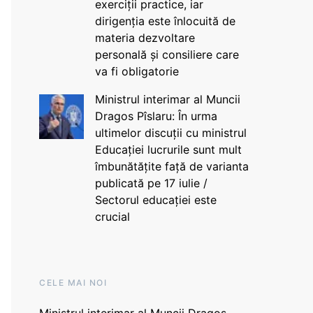
exerciții practice, iar
dirigenția este înlocuită de
materia dezvoltare
personală și consiliere care
va fi obligatorie
Ministrul interimar al Muncii
Dragos Pîslaru: În urma
ultimelor discuții cu ministrul
Educației lucrurile sunt mult
îmbunătățite față de varianta
publicată pe 17 iulie /
Sectorul educației este
crucial
CELE MAI NOI