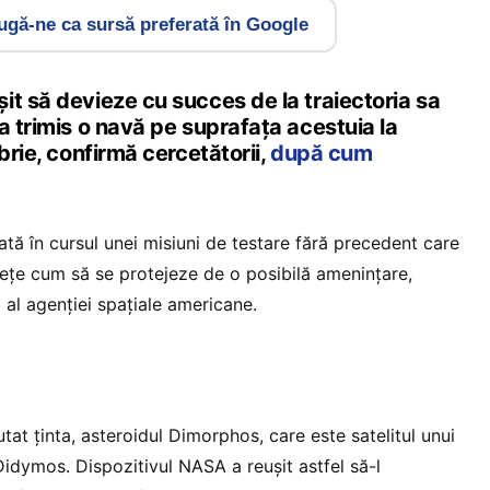
gă-ne ca sursă preferată în Google
it să devieze cu succes de la traiectoria sa
a trimis o navă pe suprafaţa acestuia la
brie, confirmă cercetătorii,
după cum
tă în cursul unei misiuni de testare fără precedent care
veţe cum să se protejeze de o posibilă ameninţare,
i al agenţiei spaţiale americane.
tat ţinta, asteroidul Dimorphos, care este satelitul unui
idymos. Dispozitivul NASA a reuşit astfel să-l