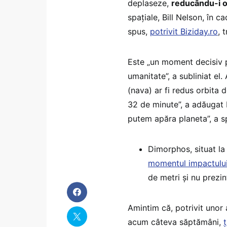
deplaseze,
reducându-i o
spaţiale, Bill Nelson, în c
spus,
potrivit Biziday.ro
, 
Este „un moment decisiv 
umanitate”, a subliniat el
(nava) ar fi redus orbita
32 de minute”, a adăugat 
putem apăra planeta”, a sp
Dimorphos, situat la
momentul impactului
de metri şi nu prezin
Amintim că, potrivit unor
acum câteva săptămâni,