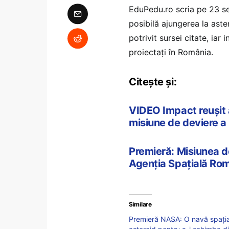
EduPedu.ro scria pe 23 se
posibilă ajungerea la ast
potrivit sursei citate, iar
proiectați în România.
Citește și:
VIDEO Impact reușit a
misiune de deviere a 
Premieră: Misiunea d
Agenția Spațială Ro
Similare
Premieră NASA: O navă spațială