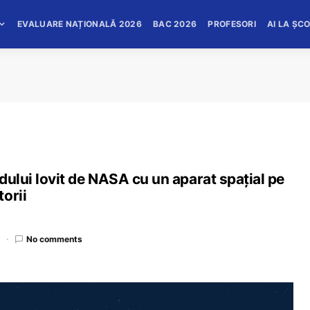
EVALUARE NAȚIONALĂ 2026
BAC 2026
PROFESORI
AI LA ȘC
idului lovit de NASA cu un aparat spațial pe
orii
d
No comments