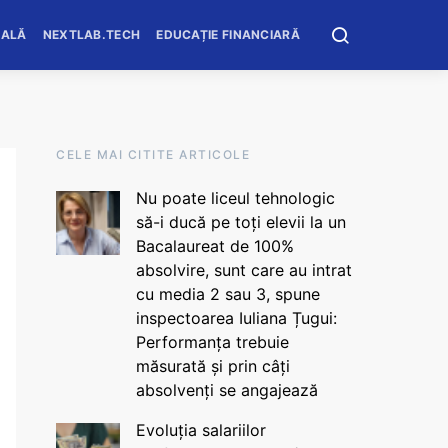
OALĂ
NEXTLAB.TECH
EDUCAȚIE FINANCIARĂ
CELE MAI CITITE ARTICOLE
Nu poate liceul tehnologic
să-i ducă pe toți elevii la un
Bacalaureat de 100%
absolvire, sunt care au intrat
cu media 2 sau 3, spune
inspectoarea Iuliana Țugui:
Performanța trebuie
măsurată și prin câți
absolvenți se angajează
Evoluția salariilor