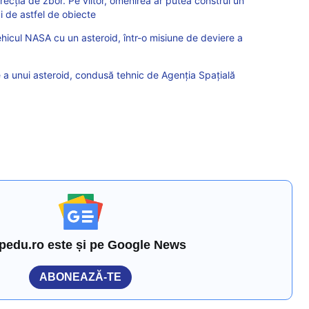
recția de zbor. Pe viitor, omenirea ar putea construi un
i de astfel de obiecte
hicul NASA cu un asteroid, într-o misiune de deviere a
 a unui asteroid, condusă tehnic de Agenția Spațială
pedu.ro este și pe Google News
ABONEAZĂ-TE