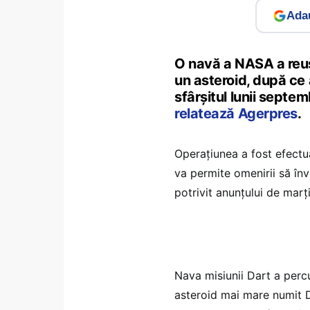
Adau
O navă a NASA a reuş
un asteroid, după ce 
sfârşitul lunii septem
relatează Agerpres
.
Operațiunea a fost efectua
va permite omenirii să în
potrivit anunțului de marţ
Nava misiunii Dart a percu
asteroid mai mare numit D