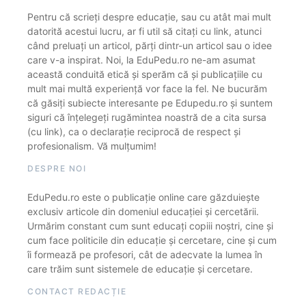
Pentru că scrieți despre educație, sau cu atât mai mult
datorită acestui lucru, ar fi util să citați cu link, atunci
când preluați un articol, părți dintr-un articol sau o idee
care v-a inspirat. Noi, la EduPedu.ro ne-am asumat
această conduită etică și sperăm că și publicațiile cu
mult mai multă experiență vor face la fel. Ne bucurăm
că găsiți subiecte interesante pe Edupedu.ro și suntem
siguri că înțelegeți rugămintea noastră de a cita sursa
(cu link), ca o declarație reciprocă de respect și
profesionalism. Vă mulțumim!
DESPRE NOI
EduPedu.ro este o publicație online care găzduiește
exclusiv articole din domeniul educației și cercetării.
Urmărim constant cum sunt educați copiii noștri, cine și
cum face politicile din educație și cercetare, cine și cum
îi formează pe profesori, cât de adecvate la lumea în
care trăim sunt sistemele de educație și cercetare.
CONTACT REDACȚIE