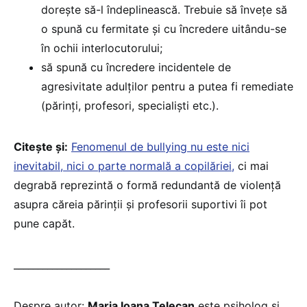
doreşte să-l îndeplinească. Trebuie să înveţe să
o spună cu fermitate şi cu încredere uitându-se
în ochii interlocutorului;
să spună cu încredere incidentele de
agresivitate adulţilor pentru a putea fi remediate
(părinţi, profesori, specialiști etc.).
Citește și:
Fenomenul de bullying nu este nici
inevitabil, nici o parte normală a copilăriei,
ci mai
degrabă reprezintă o formă redundantă de violență
asupra căreia părinții și profesorii suportivi îi pot
pune capăt.
____________________
Despre autor:
Maria
Ioana
Telecan
este psiholog și