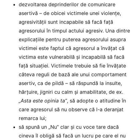
dezvoltarea deprinderilor de comunicare
asertivă – de obicei victimele unei violenţe,
agresivităţii sunt incapabile să facă faţă
agresorului în timpul actului agresiv. Una dintre
explicaţiile pentru puterea agresorului asupra
victimei este faptul că agresorul a învăţat că
victima este vulnerabilă şi incapabilă să facă
faţă situaţiei. Victimele trebuie să fie învăţate
câteva reguli de bază ale unui comportament
asertiv, ca de pildă – să răspundă la insulte,
hărţuire, jigniri cu calm şi amabilitate, de ex.
„Asta este opinia ta”
, să adopte o atitudine în
care agresorul să nu observe că l-a deranjat
remarca lui;
să spună un „Nu” clar şi cu voce tare dacă
cineva îl obligă să facă un lucru pe care el nu