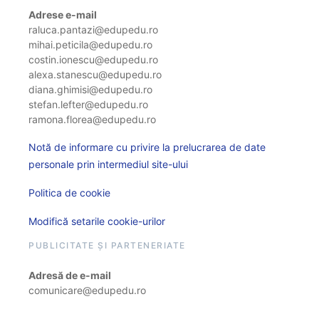
Adrese e-mail
raluca.pantazi@edupedu.ro
mihai.peticila@edupedu.ro
costin.ionescu@edupedu.ro
alexa.stanescu@edupedu.ro
diana.ghimisi@edupedu.ro
stefan.lefter@edupedu.ro
ramona.florea@edupedu.ro
Notă de informare cu privire la prelucrarea de date
personale prin intermediul site-ului
Politica de cookie
Modifică setarile cookie-urilor
PUBLICITATE ȘI PARTENERIATE
Adresă de e-mail
comunicare@edupedu.ro