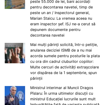
peste 55.000 de lei, bani acordați
pentru decontarea navetei, timp de
peste un an / Inspectorul general,
Marian Staicu: La vremea aceea nu
eram inspector șef. ISJ ne-a cerut să
depunem documente pentru
decontarea navetei
Mai mulți părinți solicită, într-o petiție,
anularea deciziei ISMB de a nu mai
acorda sumele pentru posturile la plata
cu ora din cadrul cluburilor copiilor:
Multe cercuri de activități extrașcolare
vor dispărea de la 1 septembrie, spun
părinții
Ministrul interimar al Muncii Dragos
Pîslaru: În urma ultimelor discuții cu
ministrul Educației lucrurile sunt mult
îmbunătățite față de varianta publicată