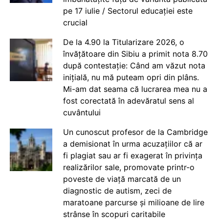
pe 17 iulie / Sectorul educației este
crucial
De la 4.90 la Titularizare 2026, o
învățătoare din Sibiu a primit nota 8.70
după contestație: Când am văzut nota
inițială, nu mă puteam opri din plâns.
Mi-am dat seama că lucrarea mea nu a
fost corectată în adevăratul sens al
cuvântului
Un cunoscut profesor de la Cambridge
a demisionat în urma acuzațiilor că ar
fi plagiat sau ar fi exagerat în privința
realizărilor sale, promovate printr-o
poveste de viață marcată de un
diagnostic de autism, zeci de
maratoane parcurse și milioane de lire
strânse în scopuri caritabile