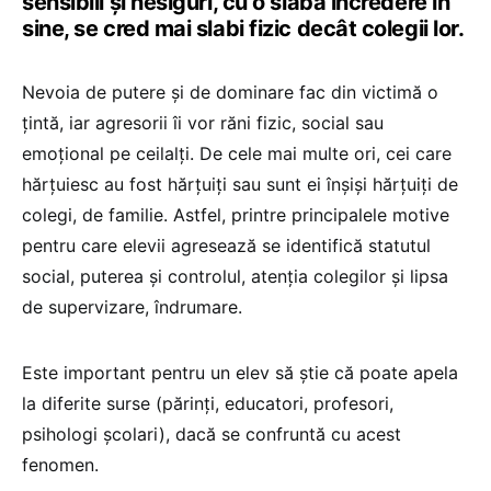
sensibili și nesiguri, cu o slabă încredere în
sine, se cred mai slabi fizic decât colegii lor.
Nevoia de putere şi de dominare fac din victimă o
ţintă, iar agresorii îi vor răni fizic, social sau
emoţional pe ceilalţi. De cele mai multe ori, cei care
hărţuiesc au fost hărţuiţi sau sunt ei înşişi hărţuiţi de
colegi, de familie. Astfel, printre principalele motive
pentru care elevii agresează se identifică statutul
social, puterea și controlul, atenția colegilor și lipsa
de supervizare, îndrumare.
Este important pentru un elev să știe că poate apela
la diferite surse (părinți, educatori, profesori,
psihologi școlari), dacă se confruntă cu acest
fenomen.