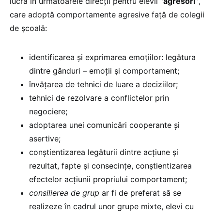
lucra în următoarele direcții pentru elevii
”agresori”
,
care adoptă comportamente agresive față de colegii
de școală:
identificarea şi exprimarea emoţiilor: legătura
dintre gânduri – emoţii şi comportament;
învăţarea de tehnici de luare a deciziilor;
tehnici de rezolvare a conflictelor prin
negociere;
adoptarea unei comunicări cooperante și
asertive;
conştientizarea legăturii dintre acţiune şi
rezultat, fapte şi consecinţe, conştientizarea
efectelor acţiunii propriului comportament;
consilierea de grup
ar fi de preferat să se
realizeze în cadrul unor grupe mixte, elevi cu