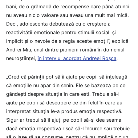
bani, de o grămadă de recompense care până atunci
nu aveau nicio valoare sau aveau una mult mai mică.
Deci, adolescența debutează cu o creștere a
reactivității emoționale pentru stimulii sociali și
implicit și o nevoie de a regla aceste emoții”, explică
Andrei Miu, unul dintre pionierii români în domeniul
neuroștiinței,
în interviul acordat Andreei Roșca
.
„Cred că părinții pot să îi ajute pe copii să înțeleagă
că emoțiile nu apar din senin. Ele se bazează pe ce
gândești despre situația în care ești. Trebuie să-i
ajute pe copii să descopere ce din felul în care au
interpretat situația le-a produs emoția respectivă.
Sigur ar trebui să îl ajuți pe copil să-și dea seama
dacă emoția respectivă riscă să-l încurce sau trebuie
să o lase să se consume, pentru că nu implică niciun