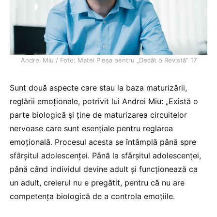
Andrei Miu / Foto: Matei Pleșa pentru „Decât o Revistă” 17
Sunt două aspecte care stau la baza maturizării,
reglării emoționale, potrivit lui Andrei Miu: „Există o
parte biologică și ține de maturizarea circuitelor
nervoase care sunt esențiale pentru reglarea
emoțională. Procesul acesta se întâmplă până spre
sfârșitul adolescenței. Până la sfârșitul adolescenței,
până când individul devine adult și funcționează ca
un adult, creierul nu e pregătit, pentru că nu are
competența biologică de a controla emoțiile.