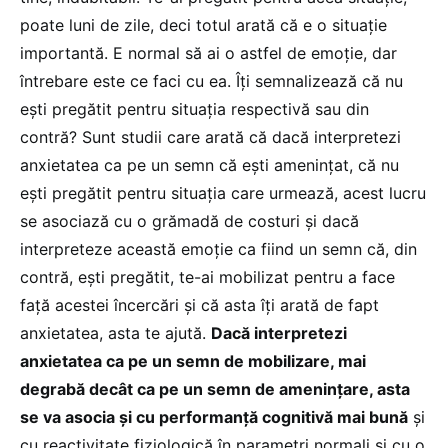
poate luni de zile, deci totul arată că e o situație
importantă. E normal să ai o astfel de emoție, dar
întrebare este ce faci cu ea. Îți semnalizează că nu
ești pregătit pentru situația respectivă sau din
contră? Sunt studii care arată că dacă interpretezi
anxietatea ca pe un semn că ești amenințat, că nu
ești pregătit pentru situația care urmează, acest lucru
se asociază cu o grămadă de costuri și dacă
interpreteze această emoție ca fiind un semn că, din
contră, ești pregătit, te-ai mobilizat pentru a face
față acestei încercări și că asta îți arată de fapt
anxietatea, asta te ajută.
Dacă interpretezi
anxietatea ca pe un semn de mobilizare, mai
degrabă decât ca pe un semn de amenințare, asta
se va asocia și cu performanță cognitivă mai bună
și
cu reactivitate fiziologică în parametri normali și cu o