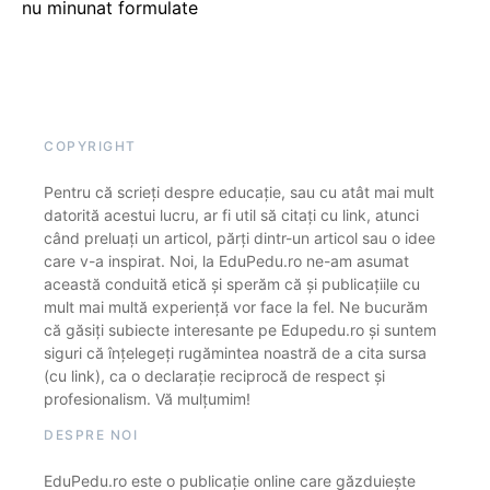
nu minunat formulate
COPYRIGHT
Pentru că scrieți despre educație, sau cu atât mai mult
datorită acestui lucru, ar fi util să citați cu link, atunci
când preluați un articol, părți dintr-un articol sau o idee
care v-a inspirat. Noi, la EduPedu.ro ne-am asumat
această conduită etică și sperăm că și publicațiile cu
mult mai multă experiență vor face la fel. Ne bucurăm
că găsiți subiecte interesante pe Edupedu.ro și suntem
siguri că înțelegeți rugămintea noastră de a cita sursa
(cu link), ca o declarație reciprocă de respect și
profesionalism. Vă mulțumim!
DESPRE NOI
EduPedu.ro este o publicație online care găzduiește