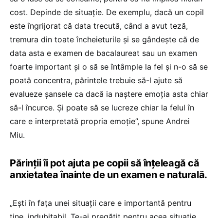
cost. Depinde de situație. De exemplu, dacă un copil
este îngrijorat că data trecută, când a avut teză,
tremura din toate încheieturile și se gândește că de
data asta e examen de bacalaureat sau un examen
foarte important și o să se întâmple la fel și n-o să se
poată concentra, părintele trebuie să-l ajute să
evalueze șansele ca dacă ia naștere emoția asta chiar
să-l încurce. Și poate să se lucreze chiar la felul în
care e interpretată propria emoție”, spune Andrei
Miu.
Părinții îi pot ajuta pe copii să înțeleagă că
anxietatea înainte de un examen e naturală.
„Ești în fața unei situații care e importantă pentru
tine, indubitabil. Te-ai pregătit pentru acea situație,