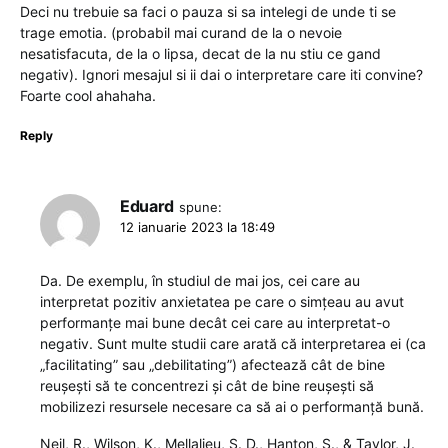
Deci nu trebuie sa faci o pauza si sa intelegi de unde ti se
trage emotia. (probabil mai curand de la o nevoie
nesatisfacuta, de la o lipsa, decat de la nu stiu ce gand
negativ). Ignori mesajul si ii dai o interpretare care iti convine?
Foarte cool ahahaha.
Reply
Eduard
spune:
12 ianuarie 2023 la 18:49
Da. De exemplu, în studiul de mai jos, cei care au
interpretat pozitiv anxietatea pe care o simțeau au avut
performanțe mai bune decât cei care au interpretat-o
negativ. Sunt multe studii care arată că interpretarea ei (ca
„facilitating” sau „debilitating”) afectează cât de bine
reușești să te concentrezi și cât de bine reușești să
mobilizezi resursele necesare ca să ai o performanță bună.
Neil, R., Wilson, K., Mellalieu, S. D., Hanton, S., & Taylor, J.