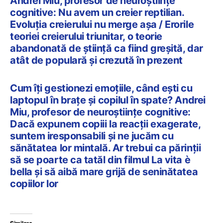
Andrei Miu, profesor de neuroștiințe
cognitive: Nu avem un creier reptilian.
Evoluția creierului nu merge așa / Erorile
teoriei creierului triunitar, o teorie
abandonată de știință ca fiind greșită, dar
atât de populară și crezută în prezent
Cum îți gestionezi emoțiile, când ești cu
laptopul în brațe și copilul în spate? Andrei
Miu, profesor de neuroștiințe cognitive:
Dacă expunem copiii la reacții exagerate,
suntem iresponsabili și ne jucăm cu
sănătatea lor mintală. Ar trebui ca părinții
să se poarte ca tatăl din filmul La vita è
bella și să aibă mare grijă de seninătatea
copiilor lor