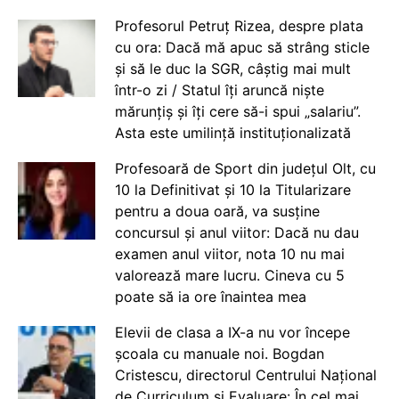
Profesorul Petruț Rizea, despre plata
cu ora: Dacă mă apuc să strâng sticle
și să le duc la SGR, câștig mai mult
într-o zi / Statul îți aruncă niște
mărunțiș și îți cere să-i spui „salariu”.
Asta este umilință instituționalizată
Profesoară de Sport din județul Olt, cu
10 la Definitivat și 10 la Titularizare
pentru a doua oară, va susține
concursul și anul viitor: Dacă nu dau
examen anul viitor, nota 10 nu mai
valorează mare lucru. Cineva cu 5
poate să ia ore înaintea mea
Elevii de clasa a IX-a nu vor începe
școala cu manuale noi. Bogdan
Cristescu, directorul Centrului Național
de Curriculum și Evaluare: În cel mai