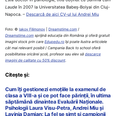
Laude
în 2007 la Universitatea Babeş-Bolyai din Cluj-
Napoca. –
Descarcă de aici CV-ul lui Andrei Miu
Foto: ©
Iakov Filimonov
|
Dreamstime.com
/
Dreamstime.com
sprijină educaţia din România şi oferă gratuit
imagini stock prin care
Edupedu.ro
îşi poate ilustra articolele
cât mai relevant posibil
/
Campania Back to school oferă
posibilitatea oricărei școli, profesor sau elev să
descarce
imagini de calitate cu 50% discount
.
Citește și:
Cum îți gestionezi emoțiile la examenul de
clasa a VIII-a și ce pot face părinții, în ultima
săptămână dinaintea Evaluării Naționale.
Psihologii Laura Visu-Petra, Andrei Miu și
Lavinia Damian: La fel se simt și campionii