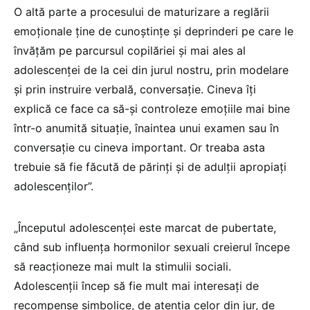
O altă parte a procesului de maturizare a reglării
emoționale ține de cunoștințe și deprinderi pe care le
învățăm pe parcursul copilăriei și mai ales al
adolescenței de la cei din jurul nostru, prin modelare
și prin instruire verbală, conversație. Cineva îți
explică ce face ca să-și controleze emoțiile mai bine
într-o anumită situație, înaintea unui examen sau în
conversație cu cineva important. Or treaba asta
trebuie să fie făcută de părinți și de adulții apropiați
adolescenților”.
„Începutul adolescenței este marcat de pubertate,
când sub influența hormonilor sexuali creierul începe
să reacționeze mai mult la stimulii sociali.
Adolescenții încep să fie mult mai interesați de
recompense simbolice, de atenția celor din jur, de