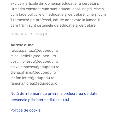
exclusiv articole din domeniul educației și cercetării.
Urmărim constant cum sunt educați copiii noștri, cine și
cum face politicile din educație și cercetare, cine și cum
îi formează pe profesori, cât de adecvate la lumea în
care trăim sunt sistemele de educație și cercetare.
CONTACT REDACȚIE
Adrese e-mail
raluca.pantazi@edupedu.ro
mihai.peticila@edupedu.ro
costin.ionescu@edupedu.ro
alexa.stanescu@edupedu.ro
diana.ghimisi@edupedu.ro
stefan.lefter@edupedu.ro
ramona.florea@edupedu.ro
Notă de informare cu privire la prelucrarea de date
personale prin intermediul site-ului
Politica de cookie