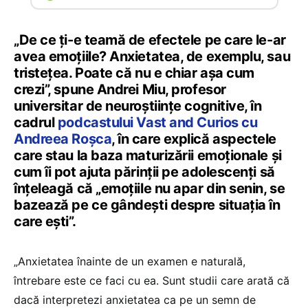
„De ce ți-e teamă de efectele pe care le-ar
avea emoțiile? Anxietatea, de exemplu, sau
tristețea. Poate că nu e chiar așa cum
crezi”, spune Andrei Miu, profesor
universitar de neuroștiințe cognitive, în
cadrul
podcastului Vast and Curios cu
Andreea Roșca
, în care explică aspectele
care stau la baza maturizării emoționale și
cum îi pot ajuta părinții pe adolescenți să
înțeleagă că „emoțiile nu apar din senin, se
bazează pe ce gândești despre situația în
care ești”.
„Anxietatea înainte de un examen e naturală,
întrebare este ce faci cu ea. Sunt studii care arată că
dacă interpretezi anxietatea ca pe un semn de