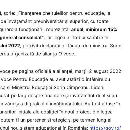
1, scrie: „Finanțarea cheltuielilor pentru educație, la
l de învățământ preuniversitar și superior, cu toate
urare a funcționării, reprezintă,
anual, minimum 15%
i general consolidat”
. Iar legea ar trebui să intre în
nului 2022
, potrivit declarațiilor făcute de ministrul Sorin
erea organizată de alianța
O voce
.
Voce pe pagina oficială a alianței, marți, 2 august 2022:
 Voce Pentru Educație au avut astăzi o întâlnire cu
că și Ministrul Educației Sorin Cîmpeanu. Liderii
cutat pe larg despre finanțare și învățământ dual și au
arizării și a digitalizării învățământului. Au fost aduse în
erilor inițiale ale coaliției în noul proiect din legea
putem fi un partener strategic și pe termen lung al
 unui nou sistem educațional în România:
https://gov.ro/