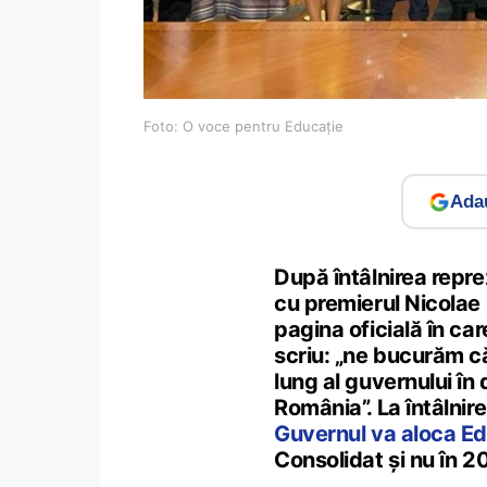
Foto: O voce pentru Educație
Adau
După întâlnirea repre
cu premierul Nicolae 
pagina oficială în ca
scriu: „ne bucurăm c
lung al guvernului în
România”. La întâlnir
Guvernul va aloca Ed
Consolidat și nu în 2