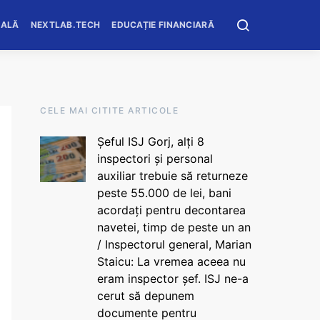
OALĂ
NEXTLAB.TECH
EDUCAȚIE FINANCIARĂ
CELE MAI CITITE ARTICOLE
Șeful ISJ Gorj, alți 8
inspectori și personal
auxiliar trebuie să returneze
peste 55.000 de lei, bani
acordați pentru decontarea
navetei, timp de peste un an
/ Inspectorul general, Marian
Staicu: La vremea aceea nu
eram inspector șef. ISJ ne-a
cerut să depunem
documente pentru