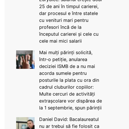
25 de ani în timpul carierei,
dar procesul e între statele
cu venituri mari pentru
profesori încă de la
începutul carierei și cele cu
cele mai mici salarii
Mai mulți părinți solicită,
într-o petiție, anularea
deciziei ISMB de a nu mai
acorda sumele pentru
posturile la plata cu ora din
cadrul cluburilor copiilor:
Multe cercuri de activități
extrașcolare vor dispărea de
la 1 septembrie, spun părinții
Daniel David: Bacalaureatul
nu ar trebui să fie folosit ca