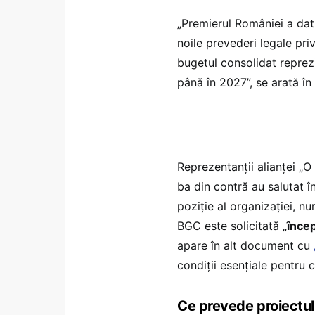
„Premierul României a dat 
noile prevederi legale pri
bugetul consolidat reprezi
până în 2027”, se arată î
Reprezentanții alianței „O
ba din contră au salutat î
poziție al organizației, n
BGC este solicitată „
înce
apare în alt document cu
condiții esențiale pentru c
Ce prevede proiectul 