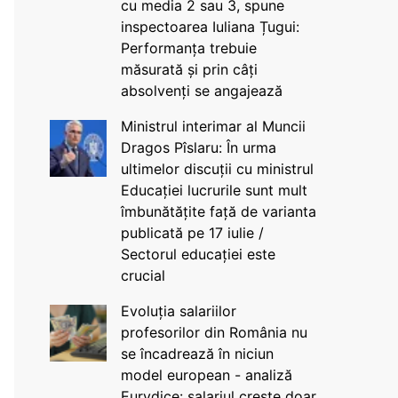
cu media 2 sau 3, spune
inspectoarea Iuliana Țugui:
Performanța trebuie
măsurată și prin câți
absolvenți se angajează
Ministrul interimar al Muncii
Dragos Pîslaru: În urma
ultimelor discuții cu ministrul
Educației lucrurile sunt mult
îmbunătățite față de varianta
publicată pe 17 iulie /
Sectorul educației este
crucial
Evoluția salariilor
profesorilor din România nu
se încadrează în niciun
model european - analiză
Eurydice: salariul crește doar