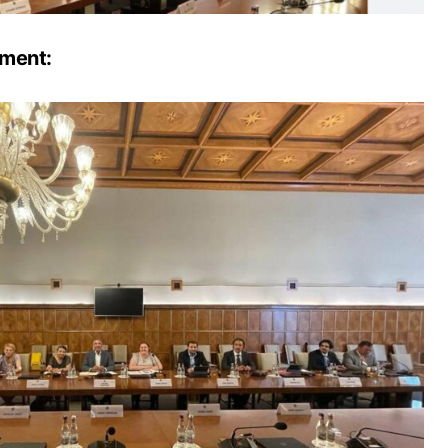
iment: