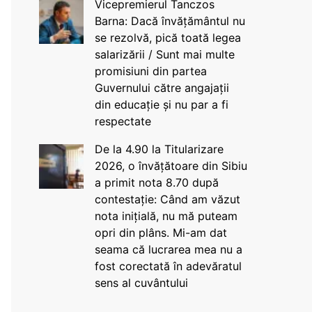
Vicepremierul Tanczos
Barna: Dacă învățământul nu
se rezolvă, pică toată legea
salarizării / Sunt mai multe
promisiuni din partea
Guvernului către angajații
din educație și nu par a fi
respectate
De la 4.90 la Titularizare
2026, o învățătoare din Sibiu
a primit nota 8.70 după
contestație: Când am văzut
nota inițială, nu mă puteam
opri din plâns. Mi-am dat
seama că lucrarea mea nu a
fost corectată în adevăratul
sens al cuvântului