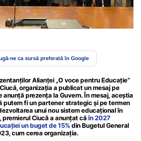
gă-ne ca sursă preferată în Google
zentanților Alianței „O voce pentru Educație”
Ciucă, organizația a publicat un mesaj pe
re anunță prezența la Guvern. În mesaj, aceștia
ă putem fi un partener strategic și pe termen
 dezvoltarea unui nou sistem educațional în
e, premierul Ciucă a anunțat că
în 2027
ucației un buget de 15%
din Bugetul General
023, cum cerea organizația.