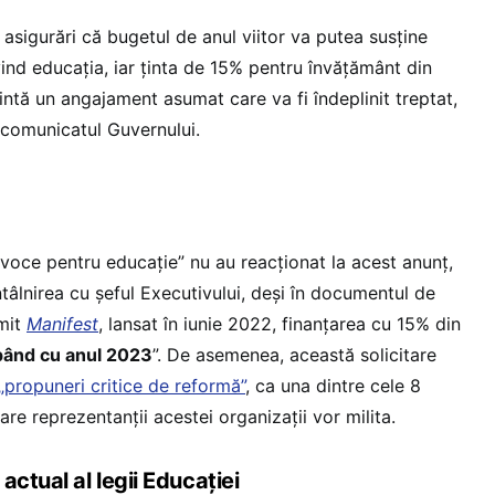
asigurări că bugetul de anul viitor va putea susține
vind educația, iar ținta de 15% pentru învățământ din
ntă un angajament asumat care va fi îndeplinit treptat,
n comunicatul Guvernului.
 voce pentru educație” nu au reacționat la acest anunț,
ntâlnirea cu șeful Executivului, deși în documentul de
umit
Manifest
, lansat în iunie 2022, finanțarea cu 15% din
pând cu anul 2023
”. De asemenea, această solicitare
„propuneri critice de reformă”
, ca una dintre cele 8
are reprezentanții acestei organizații vor milita.
actual al legii Educației