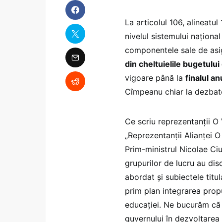
La articolul 106, alineatul 
nivelul sistemului naționa
componentele sale de asig
din cheltuielile bugetulu
vigoare până la
finalul a
Cîmpeanu chiar la dezbat
Ce scriu reprezentanții O 
„Reprezentanții Alianței O
Prim-ministrul Nicolae Ciu
grupurilor de lucru au dis
abordat și subiectele titul
prim plan integrarea propun
educației. Ne bucurăm că 
guvernului în dezvoltarea