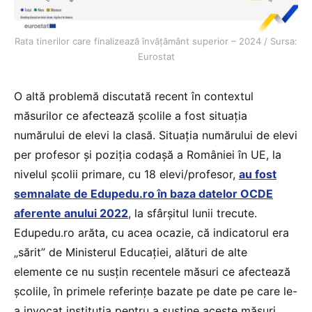
Rata tinerilor care finalizează învățământ superior – 2024 / Sursa:
Eurostat
O altă problemă discutată recent în contextul
măsurilor ce afectează școlile a fost situația
numărului de elevi la clasă. Situația numărului de elevi
per profesor și poziția codașă a României în UE, la
nivelul școlii primare, cu 18 elevi/profesor,
au fost
semnalate de Edupedu.ro în baza datelor OCDE
aferente anului 2022
, la sfârșitul lunii trecute.
Edupedu.ro arăta, cu acea ocazie, că indicatorul era
„sărit” de Ministerul Educației, alături de alte
elemente ce nu susțin recentele măsuri ce afectează
școlile, în primele referințe bazate pe date pe care le-
a invocat instituția pentru a susține aceste măsuri.