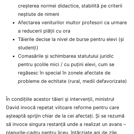
creșterea normei didactice, stabilită pe criterii
neștiute de nimeni
Afectarea veniturilor multor profesori ca urmare
a reducerii plății cu ora
Tăierile decise la nivel de burse pentru elevi (și
studenți)
Comasările și schimbarea statutului juridic
pentru școlile mici / cu puțini elevi, cum se
regăsesc în special în zonele afectate de
probleme de echitate (rural, medii defavorizate)
În condițiile acestor tăieri și intervenții, ministrul
David invocă repetat viitoare reforme pentru care
așteaptă sprijin chiar de la cei afectați. Și se rezumă
să invoce singura restanță unde a realizat un avans –
planurile-cadru pentru liceu, întârziate ani de zile.