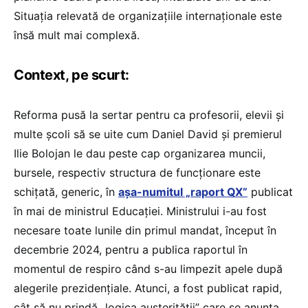
Situația relevată de organizațiile internaționale este
însă mult mai complexă.
Context, pe scurt:
Reforma pusă la sertar pentru ca profesorii, elevii și
multe școli să se uite cum Daniel David și premierul
Ilie Bolojan le dau peste cap organizarea muncii,
bursele, respectiv structura de funcționare este
schițată, generic, în
așa-numitul „raport QX”
publicat
în mai de ministrul Educației. Ministrului i-au fost
necesare toate lunile din primul mandat, început în
decembrie 2024, pentru a publica raportul în
momentul de respiro când s-au limpezit apele după
alegerile prezidențiale. Atunci, a fost publicat rapid,
cât să nu prindă „logica austerității” care se anunța