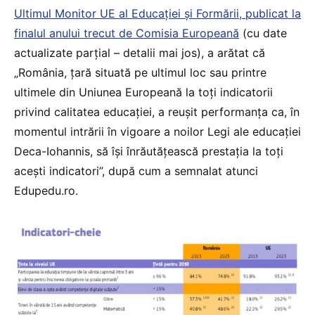
Ultimul Monitor UE al Educației și Formării, publicat la
finalul anului trecut de Comisia Europeană
(cu date
actualizate parțial – detalii mai jos), a arătat că
„România, țară situată pe ultimul loc sau printre
ultimele din Uniunea Europeană la toți indicatorii
privind calitatea educației, a reușit performanța ca, în
momentul intrării în vigoare a noilor Legi ale educației
Deca-Iohannis, să își înrăutățească prestația la toți
acești indicatori”, după cum a semnalat atunci
Edupedu.ro.