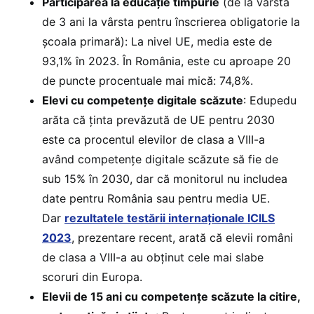
Participarea la educație timpurie
(de la vârsta
de 3 ani la vârsta pentru înscrierea obligatorie la
școala primară): La nivel UE, media este de
93,1% în 2023. În România, este cu aproape 20
de puncte procentuale mai mică: 74,8%.
Elevi cu competențe digitale scăzute
: Edupedu
arăta că ținta prevăzută de UE pentru 2030
este ca procentul elevilor de clasa a VIII-a
având competențe digitale scăzute să fie de
sub 15% în 2030, dar că monitorul nu includea
date pentru România sau pentru media UE.
Dar
rezultatele testării internaționale ICILS
2023
, prezentare recent, arată că elevii români
de clasa a VIII-a au obținut cele mai slabe
scoruri din Europa.
Elevii de 15 ani cu competențe scăzute la citire,