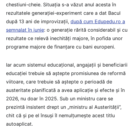
chestiuni-cheie. Situația s-a văzut anul acesta în
rezultatele generației-experiment care a dat Bacul
după 13 ani de improvizații,
după cum Edupedu.ro a
semnalat în iunie
: o generație rărită considerabil și cu
rezultate ce relevă inechități majore, în pofida unor
programe majore de finanțare cu bani europeni.
Iar acum sistemul educațional, angajații și beneficiarii
educației trebuie să aștepte promisiunea de reformă
viitoare, care trebuie să aștepte o perioadă de
austeritate planificată a avea aplicație și efecte și în
2026, nu doar în 2025. Sub un ministru care se
prezintă insistent drept un „ministru al Austerității”,
chit că și pe el însuși îl nemulțumește acest titlu
autoaplicat.