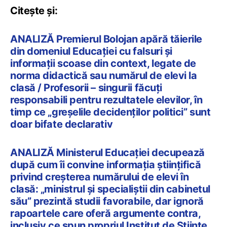
Citește și:
ANALIZĂ Premierul Bolojan apără tăierile
din domeniul Educației cu falsuri și
informații scoase din context, legate de
norma didactică sau numărul de elevi la
clasă / Profesorii – singurii făcuți
responsabili pentru rezultatele elevilor, în
timp ce „greșelile decidenților politici” sunt
doar bifate declarativ
ANALIZĂ Ministerul Educației decupează
după cum îi convine informația științifică
privind creșterea numărului de elevi în
clasă: „ministrul și specialiștii din cabinetul
său” prezintă studii favorabile, dar ignoră
rapoartele care oferă argumente contra,
inclusiv ce spun propriul Institut de Științe