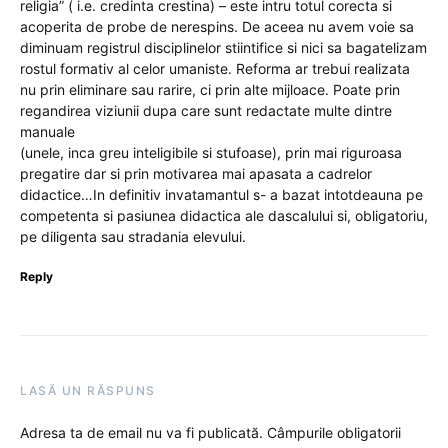
religia” ( i.e. credinta crestina) – este intru totul corecta si
acoperita de probe de nerespins. De aceea nu avem voie sa
diminuam registrul disciplinelor stiintifice si nici sa bagatelizam
rostul formativ al celor umaniste. Reforma ar trebui realizata
nu prin eliminare sau rarire, ci prin alte mijloace. Poate prin
regandirea viziunii dupa care sunt redactate multe dintre
manuale
(unele, inca greu inteligibile si stufoase), prin mai riguroasa
pregatire dar si prin motivarea mai apasata a cadrelor
didactice…In definitiv invatamantul s- a bazat intotdeauna pe
competenta si pasiunea didactica ale dascalului si, obligatoriu,
pe diligenta sau stradania elevului.
Reply
LASĂ UN RĂSPUNS
Adresa ta de email nu va fi publicată.
Câmpurile obligatorii