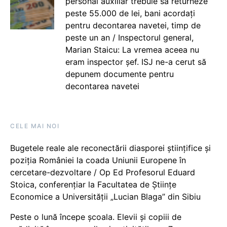
personal auxiliar trebuie să returneze
peste 55.000 de lei, bani acordați
pentru decontarea navetei, timp de
peste un an / Inspectorul general,
Marian Staicu: La vremea aceea nu
eram inspector șef. ISJ ne-a cerut să
depunem documente pentru
decontarea navetei
CELE MAI NOI
Bugetele reale ale reconectării diasporei științifice și
poziția României la coada Uniunii Europene în
cercetare-dezvoltare / Op Ed Profesorul Eduard
Stoica, conferențiar la Facultatea de Științe
Economice a Universității „Lucian Blaga” din Sibiu
Peste o lună începe școala. Elevii și copiii de