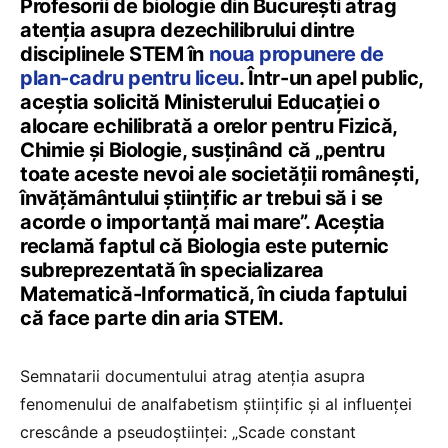
Profesorii de biologie din București atrag
atenția asupra dezechilibrului dintre
disciplinele STEM în
noua propunere de
plan-cadru pentru liceu
. Într-un apel public,
aceștia solicită Ministerului Educației o
alocare echilibrată a orelor pentru Fizică,
Chimie și Biologie, susținând că „pentru
toate aceste nevoi ale societății românești,
învățământului științific ar trebui să i se
acorde o importanță mai mare”. Aceștia
reclamă faptul că Biologia este puternic
subreprezentată în specializarea
Matematică-Informatică, în ciuda faptului
că face parte din aria STEM.
Semnatarii documentului atrag atenția asupra
fenomenului de analfabetism științific și al influenței
crescânde a pseudoștiinței: „Scade constant