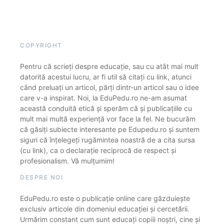
COPYRIGHT
Pentru că scrieți despre educație, sau cu atât mai mult
datorită acestui lucru, ar fi util să citați cu link, atunci
când preluați un articol, părți dintr-un articol sau o idee
care v-a inspirat. Noi, la EduPedu.ro ne-am asumat
această conduită etică și sperăm că și publicațiile cu
mult mai multă experiență vor face la fel. Ne bucurăm
că găsiți subiecte interesante pe Edupedu.ro și suntem
siguri că înțelegeți rugămintea noastră de a cita sursa
(cu link), ca o declarație reciprocă de respect și
profesionalism. Vă mulțumim!
DESPRE NOI
EduPedu.ro este o publicație online care găzduiește
exclusiv articole din domeniul educației și cercetării.
Urmărim constant cum sunt educați copiii noștri, cine și