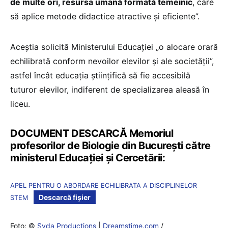
de multe ori, resursa umană formată temeinic
, care
să aplice metode didactice atractive și eficiente”.
Aceștia solicită Ministerului Educației „o alocare orară
echilibrată conform nevoilor elevilor și ale societății”,
astfel încât educația științifică să fie accesibilă
tuturor elevilor, indiferent de specializarea aleasă în
liceu.
DOCUMENT DESCARCĂ Memoriul
profesorilor de Biologie din București către
ministerul Educației și Cercetării:
APEL PENTRU O ABORDARE ECHILIBRATA A DISCIPLINELOR
Descarcă fișier
STEM
Foto: ©
Syda Productions
|
Dreamstime.com
/