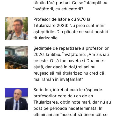
rămân fără posturi. Ce se întâmplă cu
învățătorii, cu educatorii?
Profesor de Istorie cu 9.70 la
Titularizare 2026: Nu prea sunt mari
așteptările. Din păcate nu sunt posturi
titularizabile
Ședințele de repartizare a profesorilor
2026, la Sibiu. Învățătoare: „Am zis iau
ce este. O să fac naveta și Doamne-
ajută, dar dacă în doi,trei ani nu
reușesc să mă titularizez nu cred că
mai rămân în învățământ”
Sorin Ion, întrebat cum le răspunde
profesorilor care dau an de an
Titularizarea, obțin note mari, dar nu au
post pe perioadă nedeterminată: În
ultimii ani am încercat să ținem cât se