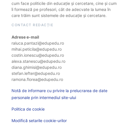
cum face politicile din educație și cercetare, cine și cum
îi formează pe profesori, cât de adecvate la lumea în
care trăim sunt sistemele de educație și cercetare.
CONTACT REDACȚIE
Adrese e-mail
raluca.pantazi@edupedu.ro
mihai.peticila@edupedu.ro
costin.ionescu@edupedu.ro
alexa.stanescu@edupedu.ro
diana.ghimisi@edupedu.ro
stefan.lefter@edupedu.ro
ramona.florea@edupedu.ro
Notă de informare cu privire la prelucrarea de date
personale prin intermediul site-ului
Politica de cookie
Modifică setarile cookie-urilor