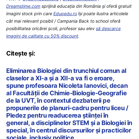
Dreamstime.com
sprijină educaţia din România şi oferă gratuit
imagini stock prin care
Edupedu.ro
îşi poate ilustra articolele
cât mai relevant posibil / Campania Back to school oferă
posibilitatea oricărei școli, profesor sau elev
să descarce
imagini de calitate cu 50% discount
.
Citește și:
Eliminarea Biologiei din trunchiul comun al
claselor a XI-a și a XII-a va fi o eroare,
spune profesoara Nicoleta Ianovici, decan
al Facultății de Chimie-Biologie-Geografie
de la UVT, în contextul dezbaterii pe
propunerile de planuri-cadru pentru liceu /
Pledez pentru readucerea științei în
general, a disciplinelor STEM și a Biologiei în
special, în centrul discursurilor și practicilor
sociale, inclusiv politice