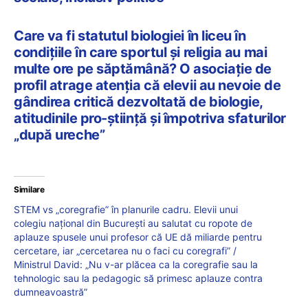
Care va fi statutul biologiei în liceu în
condițiile în care sportul și religia au mai
multe ore pe săptămână? O asociație de
profil atrage atenția că elevii au nevoie de
gândirea critică dezvoltată de biologie,
atitudinile pro-știință și împotriva sfaturilor
„după ureche”
Similare
STEM vs „coregrafie” în planurile cadru. Elevii unui
colegiu național din București au salutat cu ropote de
aplauze spusele unui profesor că UE dă miliarde pentru
cercetare, iar „cercetarea nu o faci cu coregrafi” /
Ministrul David: „Nu v-ar plăcea ca la coregrafie sau la
tehnologic sau la pedagogic să primesc aplauze contra
dumneavoastră”