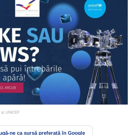
I și UNICEF
gă-ne ca sursă preferată în Google