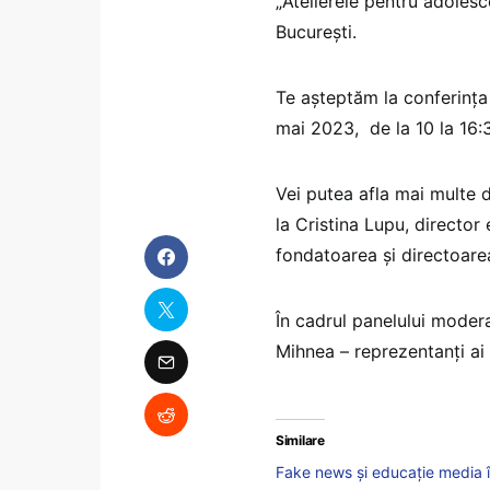
„Atelierele pentru adolesc
București.
Te așteptăm la conferința
mai 2023, de la 10 la 16:
Vei putea afla mai multe
la Cristina Lupu, director
fondatoarea și directoarea
În cadrul panelului modera
Mihnea – reprezentanți ai C
Similare
Fake news și educație media în 