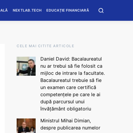
OALĂ
NEXTLAB.TECH
EDUCAȚIE FINANCIARĂ
CELE MAI CITITE ARTICOLE
Daniel David: Bacalaureatul
nu ar trebui să fie folosit ca
mijloc de intrare la facultate.
Bacalaureatul trebuie să fie
un examen care certifică
competențele pe care le ai
după parcursul unui
învățământ obligatoriu
Ministrul Mihai Dimian,
despre publicarea numelor