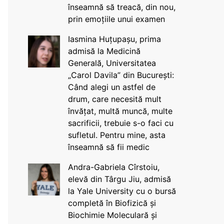
înseamnă să treacă, din nou,
prin emoțiile unui examen
Iasmina Huțupașu, prima
admisă la Medicină
Generală, Universitatea
„Carol Davila” din București:
Când alegi un astfel de
drum, care necesită mult
învățat, multă muncă, multe
sacrificii, trebuie s-o faci cu
sufletul. Pentru mine, asta
înseamnă să fii medic
Andra-Gabriela Cîrstoiu,
elevă din Târgu Jiu, admisă
la Yale University cu o bursă
completă în Biofizică și
Biochimie Moleculară și