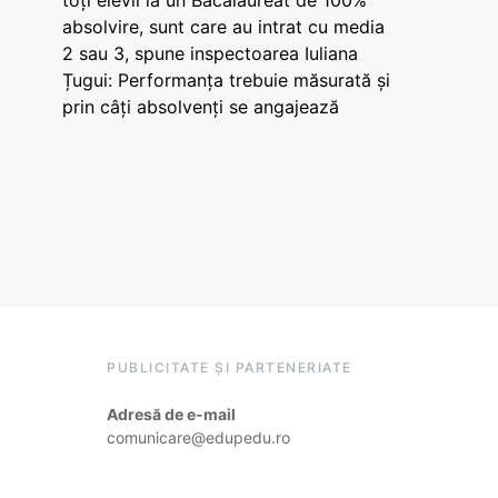
toți elevii la un Bacalaureat de 100%
absolvire, sunt care au intrat cu media
2 sau 3, spune inspectoarea Iuliana
Țugui: Performanța trebuie măsurată și
prin câți absolvenți se angajează
PUBLICITATE ȘI PARTENERIATE
Adresă de e-mail
comunicare@edupedu.ro