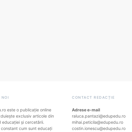
 NOI
CONTACT REDACȚIE
ro este o publicație online
Adrese e-mail
duiește exclusiv articole din
raluca.pantazi@edupedu.ro
 educației și cercetării.
mihai.peticila@edupedu.ro
 constant cum sunt educați
costin.ionescu@edupedu.ro