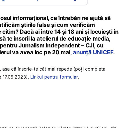
ul informațional, ce întrebări ne ajută să
ificăm știrile false și cum verificăm
 citim? Dacă ai între 14 și 18 ani și locuiești în
să te înscrii la atelierul de educație media,
 pentru Jurnalism Independent – CJI, cu
lierul va avea loc pe 20 mai,
anunță UNICEF
.
), așa că înscrie-te cât mai repede (poți completa
e 17.05.2023).
Linkul pentru formular
.