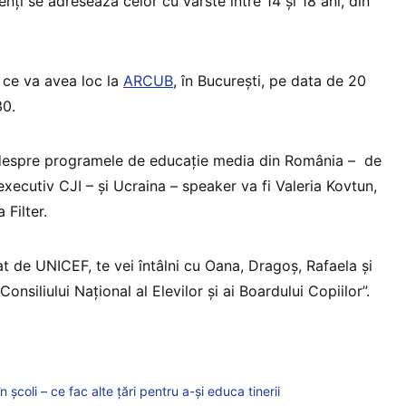
enți se adresează celor cu vârste între 14 și 18 ani, din
 ce va avea loc la
ARCUB
, în București, pe data de 20
30.
 despre programele de educație media din România – de
 executiv CJI – și Ucraina – speaker va fi Valeria Kovtun,
 Filter.
t de UNICEF, te vei întâlni cu Oana, Dragoș, Rafaela și
onsiliului Național al Elevilor și ai Boardului Copiilor”.
școli – ce fac alte țări pentru a-și educa tinerii