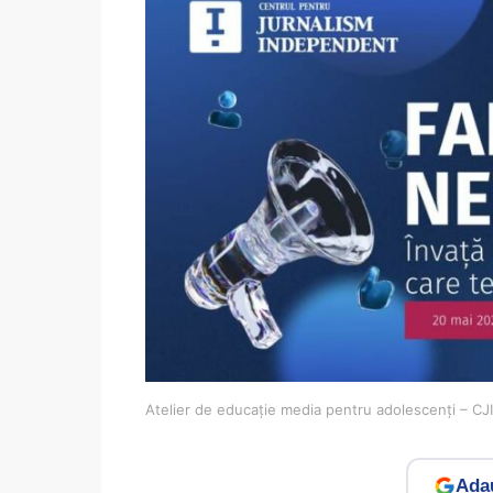
Atelier de educație media pentru adolescenți – CJ
Adau