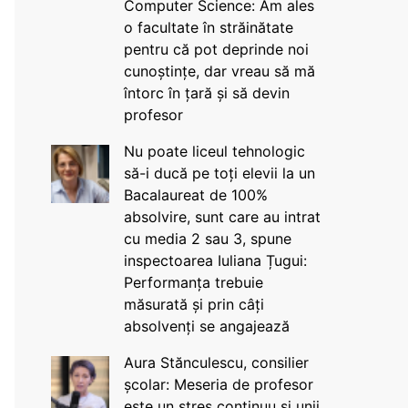
Computer Science: Am ales
o facultate în străinătate
pentru că pot deprinde noi
cunoștințe, dar vreau să mă
întorc în țară și să devin
profesor
Nu poate liceul tehnologic
să-i ducă pe toți elevii la un
Bacalaureat de 100%
absolvire, sunt care au intrat
cu media 2 sau 3, spune
inspectoarea Iuliana Țugui:
Performanța trebuie
măsurată și prin câți
absolvenți se angajează
Aura Stănculescu, consilier
școlar: Meseria de profesor
este un stres continuu și unii