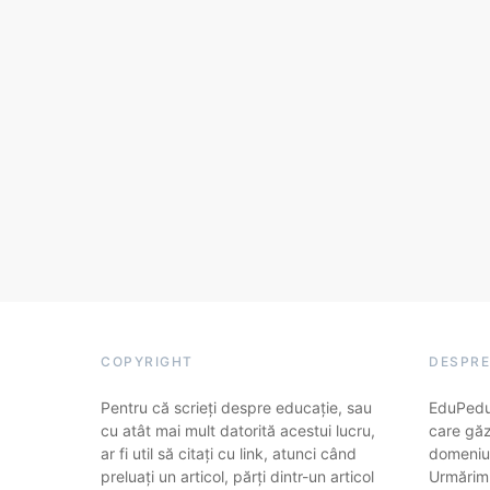
COPYRIGHT
DESPRE
Pentru că scrieți despre educație, sau
EduPedu.
cu atât mai mult datorită acestui lucru,
care găz
ar fi util să citați cu link, atunci când
domeniul
preluați un articol, părți dintr-un articol
Urmărim