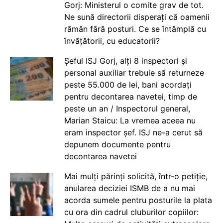
Gorj: Ministerul o comite grav de tot.
Ne sună directorii disperați că oamenii
rămân fără posturi. Ce se întâmplă cu
învățătorii, cu educatorii?
Șeful ISJ Gorj, alți 8 inspectori și
personal auxiliar trebuie să returneze
peste 55.000 de lei, bani acordați
pentru decontarea navetei, timp de
peste un an / Inspectorul general,
Marian Staicu: La vremea aceea nu
eram inspector șef. ISJ ne-a cerut să
depunem documente pentru
decontarea navetei
Mai mulți părinți solicită, într-o petiție,
anularea deciziei ISMB de a nu mai
acorda sumele pentru posturile la plata
cu ora din cadrul cluburilor copiilor: