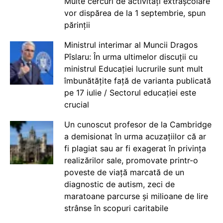
Multe cercuri de activități extrașcolare
vor dispărea de la 1 septembrie, spun
părinții
Ministrul interimar al Muncii Dragos
Pîslaru: În urma ultimelor discuții cu
ministrul Educației lucrurile sunt mult
îmbunătățite față de varianta publicată
pe 17 iulie / Sectorul educației este
crucial
Un cunoscut profesor de la Cambridge
a demisionat în urma acuzațiilor că ar
fi plagiat sau ar fi exagerat în privința
realizărilor sale, promovate printr-o
poveste de viață marcată de un
diagnostic de autism, zeci de
maratoane parcurse și milioane de lire
strânse în scopuri caritabile