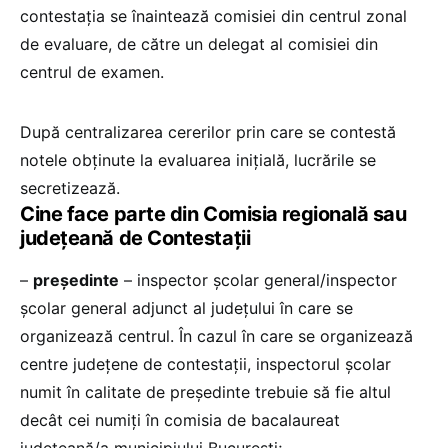
contestația se înaintează comisiei din centrul zonal
de evaluare, de către un delegat al comisiei din
centrul de examen.
După centralizarea cererilor prin care se contestă
notele obţinute la evaluarea iniţială, lucrările se
secretizează.
Cine face parte din Comisia regională sau
județeană de Contestații
–
preşedinte
– inspector şcolar general/inspector
şcolar general adjunct al judeţului în care se
organizează centrul. În cazul în care se organizează
centre judeţene de contestaţii, inspectorul şcolar
numit în calitate de preşedinte trebuie să fie altul
decât cei numiţi în comisia de bacalaureat
judeţeană/a municipiului Bucureşti;