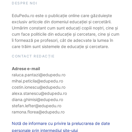
DESPRE NOI
EduPedu.ro este o publicație online care găzduiește
exclusiv articole din domeniul educației și cercetării.
Urmărim constant cum sunt educați copiii noștri, cine și
cum face politicile din educație și cercetare, cine și cum
îi formează pe profesori, cât de adecvate la lumea în
care trăim sunt sistemele de educație și cercetare.
CONTACT REDACȚIE
Adrese e-mail
raluca.pantazi@edupedu.ro
mihai.peticila@edupedu.ro
costin.ionescu@edupedu.ro
alexa.stanescu@edupedu.ro
diana.ghimisi@edupedu.ro
stefan.lefter@edupedu.ro
ramona.florea@edupedu.ro
Notă de informare cu privire la prelucrarea de date
personale prin intermediul site-ului