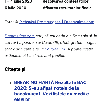
1 – 4 iulie 2020
Rezolvarea contestațiilor
5 iulie 2020
Afișarea rezultatelor finale
Foto: ©
Pichsakul Promrungsee | Dreamstime.com
Dreamstime.com
sprijină educaţia din România şi, în
contextul pandemiei Covid-19, oferă gratuit imagini
stock prin care site-ul
Edupedu.ro
îşi poate ilustra
articolele cât mai relevant posibil.
Citește și:
BREAKING HARTĂ Rezultate BAC
2020: S-au afișat notele de la
bacalaureat. Vezi listele cu mediile
elevilor