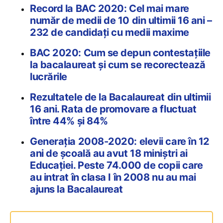
Record la BAC 2020: Cel mai mare
număr de medii de 10 din ultimii 16 ani –
232 de candidaţi cu medii maxime
BAC 2020: Cum se depun contestațiile
la bacalaureat și cum se recorectează
lucrările
Rezultatele de la Bacalaureat din ultimii
16 ani. Rata de promovare a fluctuat
între 44% și 84%
Generația 2008-2020: elevii care în 12
ani de școală au avut 18 miniștri ai
Educației. Peste 74.000 de copii care
au intrat în clasa I în 2008 nu au mai
ajuns la Bacalaureat