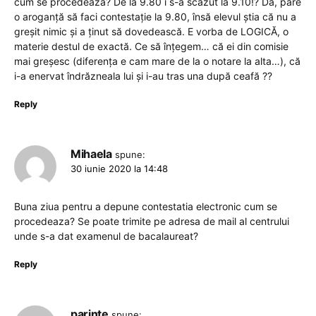
cum se procedează? De la 9.80 i s-a scăzut la 9.10!? Da, pare
o aroganță să faci contestație la 9.80, însă elevul știa că nu a
greșit nimic și a ținut să dovedească. E vorba de LOGICĂ, o
materie destul de exactă. Ce să înțegem… că ei din comisie
mai greșesc (diferența e cam mare de la o notare la alta…), că
i-a enervat îndrăzneala lui și i-au tras una după ceafă ??
Reply
Mihaela
spune:
30 iunie 2020 la 14:48
Buna ziua pentru a depune contestatia electronic cum se
procedeaza? Se poate trimite pe adresa de mail al centrului
unde s-a dat examenul de bacalaureat?
Reply
parinte
spune: