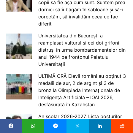
copii să fie așa cum sunt. Suntem prea
dornici să îi băgăm în șabloane și să-i
corectăm, să invalidăm ceea ce fac
diferit
Universitatea din București a
reamplasat vulturul și cei doi grifoni
distruși în urma bombardamentelor din
anul 1944 pe frontonul Palatului
Universității
ULTIMĂ ORĂ Elevii români au obținut 3
medalii de aur, 2 de argint și 3 de
bronz la Olimpiada Internațională de
Inteligență Artificială – IOAI 2026,
desfășurată în Kazahstan
An școlar 2026-2027. Lista posturilor
pentru profesori a fost actualizată, pe
fiecare județ, după repartizarea