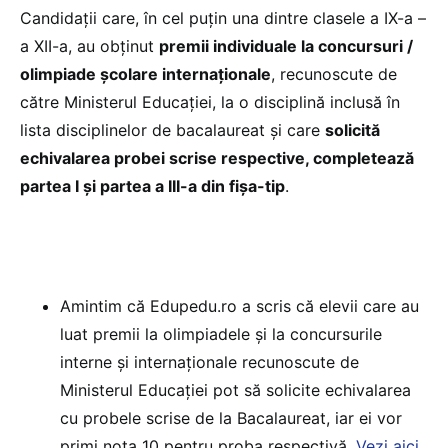
Candidații care, în cel puțin una dintre clasele a IX-a –
a XII-a, au obținut
premii individuale la concursuri /
olimpiade școlare internaționale
, recunoscute de
către Ministerul Educației, la o disciplină inclusă în
lista disciplinelor de bacalaureat și care
solicită
echivalarea probei scrise respective, completează
partea I și partea a III-a din fișa-tip
.
Amintim că Edupedu.ro a scris că elevii care au
luat premii la olimpiadele și la concursurile
interne și internaționale recunoscute de
Ministerul Educației pot să solicite echivalarea
cu probele scrise de la Bacalaureat, iar ei vor
primi nota 10 pentru proba respectivă.
Vezi aici