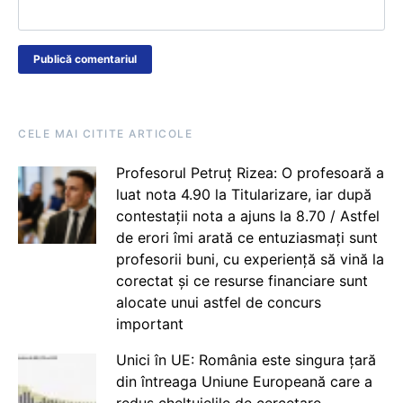
CELE MAI CITITE ARTICOLE
Profesorul Petruț Rizea: O profesoară a
luat nota 4.90 la Titularizare, iar după
contestații nota a ajuns la 8.70 / Astfel
de erori îmi arată ce entuziasmați sunt
profesorii buni, cu experiență să vină la
corectat și ce resurse financiare sunt
alocate unui astfel de concurs
important
Unici în UE: România este singura țară
din întreaga Uniune Europeană care a
redus cheltuielile de cercetare,