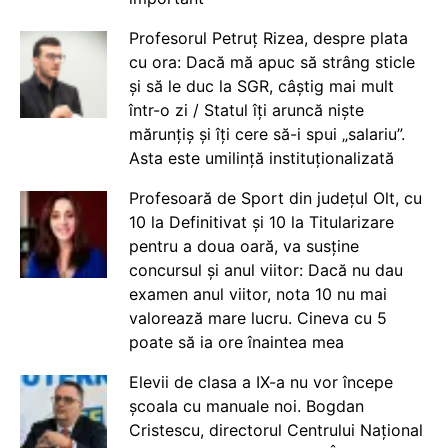
Profesorul Petruț Rizea, despre plata
cu ora: Dacă mă apuc să strâng sticle
și să le duc la SGR, câștig mai mult
într-o zi / Statul îți aruncă niște
mărunțiș și îți cere să-i spui „salariu”.
Asta este umilință instituționalizată
Profesoară de Sport din județul Olt, cu
10 la Definitivat și 10 la Titularizare
pentru a doua oară, va susține
concursul și anul viitor: Dacă nu dau
examen anul viitor, nota 10 nu mai
valorează mare lucru. Cineva cu 5
poate să ia ore înaintea mea
Elevii de clasa a IX-a nu vor începe
școala cu manuale noi. Bogdan
Cristescu, directorul Centrului Național