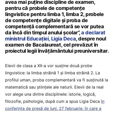
avea mai puține discipline de examen,
pentru că probele de competențe
lingvistice pentru limba 1, limba 2, probele
de competențe digitale și proba de
competență complementară se vor putea
da încă din timpul anului școlar”,
a declarat
ministrul Educației, Ligia Deca
, despre noul
examen de Bacalaureat, cel prevăzut în
proiectul legii învățământului preuniversitar.
Elevii de clasa a XII-a vor susține două probe
lingvistice: la limba străină 1 și limba străină 2. La
profilul uman, proba complementară va fi susținută la
matematică sau științele ale naturii. Elevii de la real
vor alege una dintre disciplinele: istorie, logică,
filozofie, psihologie, după cum a spus Ligia Deca
în
conferința de presă de luni, 27 februarie, în care a