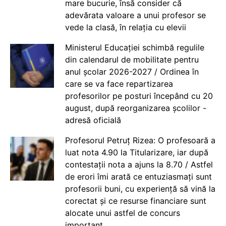
mare bucurie, însă consider că
adevărata valoare a unui profesor se
vede la clasă, în relația cu elevii
Ministerul Educației schimbă regulile
din calendarul de mobilitate pentru
anul școlar 2026-2027 / Ordinea în
care se va face repartizarea
profesorilor pe posturi începând cu 20
august, după reorganizarea școlilor -
adresă oficială
Profesorul Petruț Rizea: O profesoară a
luat nota 4.90 la Titularizare, iar după
contestații nota a ajuns la 8.70 / Astfel
de erori îmi arată ce entuziasmați sunt
profesorii buni, cu experiență să vină la
corectat și ce resurse financiare sunt
alocate unui astfel de concurs
important