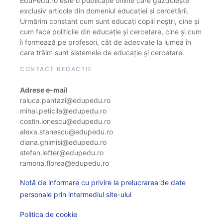
EduPedu.ro este o publicație online care găzduiește
exclusiv articole din domeniul educației și cercetării.
Urmărim constant cum sunt educați copiii noștri, cine și
cum face politicile din educație și cercetare, cine și cum
îi formează pe profesori, cât de adecvate la lumea în
care trăim sunt sistemele de educație și cercetare.
CONTACT REDACȚIE
Adrese e-mail
raluca.pantazi@edupedu.ro
mihai.peticila@edupedu.ro
costin.ionescu@edupedu.ro
alexa.stanescu@edupedu.ro
diana.ghimisi@edupedu.ro
stefan.lefter@edupedu.ro
ramona.florea@edupedu.ro
Notă de informare cu privire la prelucrarea de date
personale prin intermediul site-ului
Politica de cookie