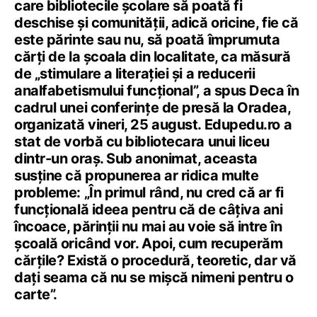
care bibliotecile școlare să poată fi
deschise și comunității, adică oricine, fie că
este părinte sau nu, să poată împrumuta
cărți de la școala din localitate, ca măsură
de „stimulare a literației și a reducerii
analfabetismului funcțional”, a spus Deca în
cadrul unei conferințe de presă la Oradea,
organizată vineri, 25 august. Edupedu.ro a
stat de vorbă cu bibliotecara unui liceu
dintr-un oraș. Sub anonimat, aceasta
susține că propunerea ar ridica multe
probleme: „În primul rând, nu cred că ar fi
funcțională ideea pentru că de câțiva ani
încoace, părinții nu mai au voie să intre în
școală oricând vor. Apoi, cum recuperăm
cărțile? Există o procedură, teoretic, dar vă
dați seama că nu se mișcă nimeni pentru o
carte”.