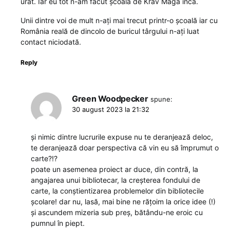
urât. Iar eu tot n-am făcut școala de Krav Maga încă.
Unii dintre voi de mult n-ați mai trecut printr-o școală iar cu
România reală de dincolo de buricul târgului n-ați luat
contact niciodată.
Reply
Green Woodpecker
spune:
30 august 2023 la 21:32
și nimic dintre lucrurile expuse nu te deranjează deloc,
te deranjează doar perspectiva că vin eu să împrumut o
carte?!?
poate un asemenea proiect ar duce, din contră, la
angajarea unui bibliotecar, la creșterea fondului de
carte, la conștientizarea problemelor din bibliotecile
școlare! dar nu, lasă, mai bine ne rățoim la orice idee (!)
și ascundem mizeria sub preș, bătându-ne eroic cu
pumnul în piept.