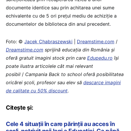
documente identice sau prin achitarea unei sume
echivalente cu de 5 ori preţul mediu de achiziție a
documentelor de biblioteca din anul precedent.
Foto: ©
Jacek Chabraszewski
|
Dreamstime.com
/
Dreamstime.com
sprijină educaţia din România şi
oferă gratuit imagini stock prin care
Edupedu.ro
îşi
poate ilustra articolele cât mai relevant
posibil
/
Campania Back to school oferă posibilitatea
oricărei școli, profesor sau elev să
descarce imagini
de calitate cu 50% discount
.
Citește și:
Cele 4 situații în care părinții au acces în
școli, potrivit noii legi a Educației. Ca până