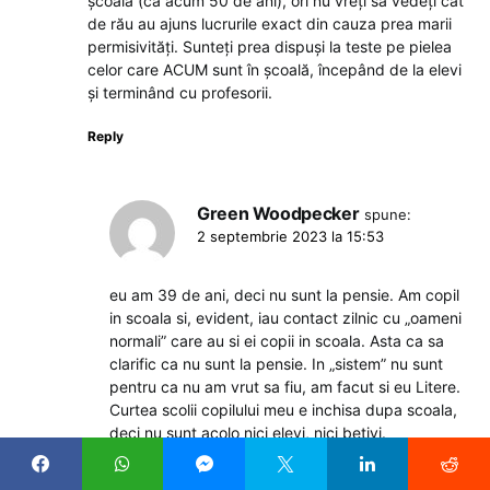
școală (ca acum 50 de ani), ori nu vreți să vedeți cât
de rău au ajuns lucrurile exact din cauza prea marii
permisivități. Sunteți prea dispuși la teste pe pielea
celor care ACUM sunt în școală, începând de la elevi
și terminând cu profesorii.
Reply
Green Woodpecker
spune:
2 septembrie 2023 la 15:53
eu am 39 de ani, deci nu sunt la pensie. Am copil
in scoala si, evident, iau contact zilnic cu „oameni
normali” care au si ei copii in scoala. Asta ca sa
clarific ca nu sunt la pensie. In „sistem” nu sunt
pentru ca nu am vrut sa fiu, am facut si eu Litere.
Curtea scolii copilului meu e inchisa dupa scoala,
deci nu sunt acolo nici elevi, nici betivi.
Betivii sunt cativa zeci de metri mai incolo,
LANGA SCOALA, unde avem peste 4 sali de