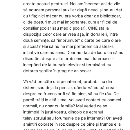
create posturi pentru ei. Noi am încercat ani de zile
să aducem personal auxiliar după nevoi și ne-au dat
cu tifla; nici măcar nu era vorba doar de bibliotecar,
ci de posturi mult mai importante, cum ar fi cel de
consilier școlar sau medic școlar). CINE stă la
dispoziția celor care ar vrea așa, în dorul lelii, între
două semințe, să ”împrumute” o carte pe care o are
și acasă? Hai să nu ne mai prefacem că astea-s
inițiative care au sens. Doar ne dau de lucru ca să nu
discutăm despre alte probleme mai dureroase –
începând de la bursele elevilor și terminând cu
dotarea școlilor în prag de an școlar.
Vă văd pe câte unii pe internet, probabil nu din
sistem, sau deja la pensie, dându-vă cu părerea
despre ce frumos ar fi să fie bine, să nu fie rău. De
parcă trăiți în altă lume. Voi aveți contact cu oameni
normali, nu doar cu familia? Mai vedeți ce se
întâmplă în jurul vostru, dincolo de ecranul
televizorului sau forumurile de pe internet?! Ori aveți
amintiri colorate în roz despre ce bine și frumos e la