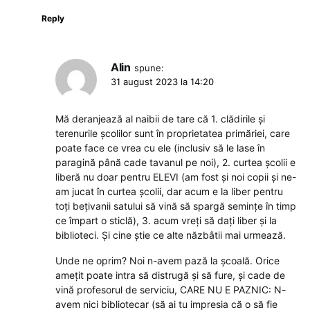
Reply
Alin
spune:
31 august 2023 la 14:20
Mă deranjează al naibii de tare că 1. clădirile și
terenurile școlilor sunt în proprietatea primăriei, care
poate face ce vrea cu ele (inclusiv să le lase în
paragină până cade tavanul pe noi), 2. curtea școlii e
liberă nu doar pentru ELEVI (am fost și noi copii și ne-
am jucat în curtea școlii, dar acum e la liber pentru
toți bețivanii satului să vină să spargă semințe în timp
ce împart o sticlă), 3. acum vreți să dați liber și la
biblioteci. Și cine știe ce alte năzbâtii mai urmează.
Unde ne oprim? Noi n-avem pază la școală. Orice
amețit poate intra să distrugă și să fure, și cade de
vină profesorul de serviciu, CARE NU E PAZNIC: N-
avem nici bibliotecar (să ai tu impresia că o să fie