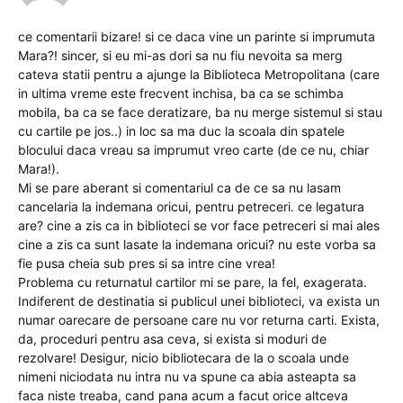
ce comentarii bizare! si ce daca vine un parinte si imprumuta
Mara?! sincer, si eu mi-as dori sa nu fiu nevoita sa merg
cateva statii pentru a ajunge la Biblioteca Metropolitana (care
in ultima vreme este frecvent inchisa, ba ca se schimba
mobila, ba ca se face deratizare, ba nu merge sistemul si stau
cu cartile pe jos..) in loc sa ma duc la scoala din spatele
blocului daca vreau sa imprumut vreo carte (de ce nu, chiar
Mara!).
Mi se pare aberant si comentariul ca de ce sa nu lasam
cancelaria la indemana oricui, pentru petreceri. ce legatura
are? cine a zis ca in biblioteci se vor face petreceri si mai ales
cine a zis ca sunt lasate la indemana oricui? nu este vorba sa
fie pusa cheia sub pres si sa intre cine vrea!
Problema cu returnatul cartilor mi se pare, la fel, exagerata.
Indiferent de destinatia si publicul unei biblioteci, va exista un
numar oarecare de persoane care nu vor returna carti. Exista,
da, proceduri pentru asa ceva, si exista si moduri de
rezolvare! Desigur, nicio bibliotecara de la o scoala unde
nimeni niciodata nu intra nu va spune ca abia asteapta sa
faca niste treaba, cand pana acum a facut orice altceva