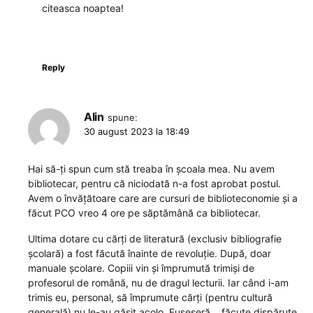
citeasca noaptea!
Reply
Alin
spune:
30 august 2023 la 18:49
Hai să-ți spun cum stă treaba în școala mea. Nu avem
bibliotecar, pentru că niciodată n-a fost aprobat postul.
Avem o învățătoare care are cursuri de biblioteconomie și a
făcut PCO vreo 4 ore pe săptămână ca bibliotecar.
Ultima dotare cu cărți de literatură (exclusiv bibliografie
școlară) a fost făcută înainte de revoluție. După, doar
manuale școlare. Copiii vin și împrumută trimiși de
profesorul de română, nu de dragul lecturii. Iar când i-am
trimis eu, personal, să împrumute cărți (pentru cultură
generală) nu le-au găsit acolo. Fuseseră… făcute dispărute