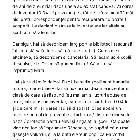
de ani de zile, chiar dacă unele au existat cândva. Valoarea
de inventar (0.04 lei pe volum) e atât de neînsemnată încât
nici prețul corespondenței pentru recuperare nu poate fi
acoperit. Le declară distruse la inventariere iar altele nu
sunt cumpărate în loc.
Dar sigur, hai să deschidem larg porțile bibliotecii (ascunsă
într-o fostă sală de clasă, că nu e spațiu). Cum zicea
altcineva, să deschidem și cancelaria. Să lăsăm ușile școlii
deschise, zic. De ce să punem limite? Că vii tu să
împrumuți Mara.
Hai să nu dăm în ridicol. Dacă bunurile școlii sunt bunurile
tuturor, foarte bine – dar să nu-mi mai dea mie inventar în
clasă de care să răspund (eu mai am și lucruri aduse de
mine, introduse în inventar, care nu mai sunt doar 0.04 lei,
și de care mi-ar părea rău să dispară). Și să apară un
mecanism real de prevenție a furturilor / distrugerilor și de
pază / protecție pentru elevi și angajați ai școlii. Că poate
vine nea Ion să împrumute Răscoala, se supără că nu mai
găsește volumul, și ia la bătaie vreun copil că i-a vorbit