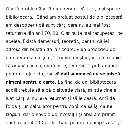
O altă problemă ar fi recuperatul cărților, mai spune
bibliotecara. „Când am preluat postul de bibliotecară
am descoperit că sunt cărți care nu au mai fost
returnate din anii 70, 80. Clar nu le mai recuperezi pe
acelea. Există demersuri, teoretic, pentru că iei
adresa din buletin de la fiecare. E un procedeu de
recuperare a cărților, îi trimiți o înștiințare că trebuie
să aducă cartea, după care, teoretic, îl poți acționa
pentru prejudiciu, dar
vă dați seama că nu se mișcă
nimeni pentru o carte.
La final de an, bibliotecara
școlii trebuie să aibă o situație clară, să știe cine a
luat cărți și nu le-a returnat și să le ceară. Ar fi de
folos și un calculator pentru copii ca să își caute
singuri, dar e nevoie de investiții și abia am primit
anul trecut 4.000 de lei, bani pentru a cumpăra cărți”.