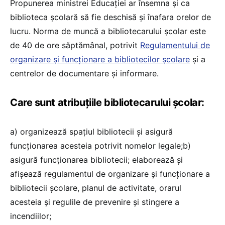
Propunerea ministrei Educației ar însemna și ca
biblioteca școlară să fie deschisă și înafara orelor de
lucru. Norma de muncă a bibliotecarului şcolar este
de 40 de ore săptămânal, potrivit
Regulamentului de
organizare şi funcţionare a bibliotecilor şcolare
şi a
centrelor de documentare şi informare.
Care sunt atribuţiile bibliotecarului şcolar:
a) organizează spaţiul bibliotecii şi asigură
funcţionarea acesteia potrivit nomelor legale;b)
asigură funcţionarea bibliotecii; elaborează şi
afişează regulamentul de organizare şi funcţionare a
bibliotecii şcolare, planul de activitate, orarul
acesteia şi regulile de prevenire şi stingere a
incendiilor;