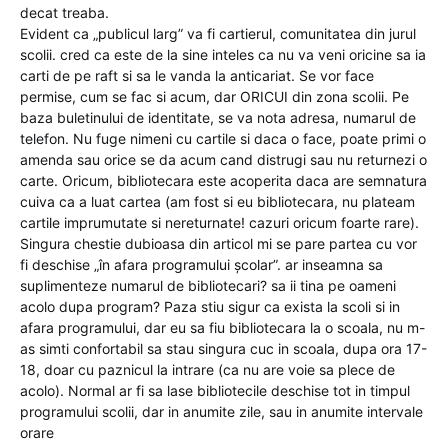
decat treaba.
Evident ca „publicul larg” va fi cartierul, comunitatea din jurul
scolii. cred ca este de la sine inteles ca nu va veni oricine sa ia
carti de pe raft si sa le vanda la anticariat. Se vor face
permise, cum se fac si acum, dar ORICUI din zona scolii. Pe
baza buletinului de identitate, se va nota adresa, numarul de
telefon. Nu fuge nimeni cu cartile si daca o face, poate primi o
amenda sau orice se da acum cand distrugi sau nu returnezi o
carte. Oricum, bibliotecara este acoperita daca are semnatura
cuiva ca a luat cartea (am fost si eu bibliotecara, nu plateam
cartile imprumutate si nereturnate! cazuri oricum foarte rare).
Singura chestie dubioasa din articol mi se pare partea cu vor
fi deschise „în afara programului școlar”. ar inseamna sa
suplimenteze numarul de bibliotecari? sa ii tina pe oameni
acolo dupa program? Paza stiu sigur ca exista la scoli si in
afara programului, dar eu sa fiu bibliotecara la o scoala, nu m-
as simti confortabil sa stau singura cuc in scoala, dupa ora 17-
18, doar cu paznicul la intrare (ca nu are voie sa plece de
acolo). Normal ar fi sa lase bibliotecile deschise tot in timpul
programului scolii, dar in anumite zile, sau in anumite intervale
orare