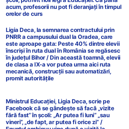
acum, profesorii nu pot fi deranjați în timpul
orelor de curs
Ligia Deca, la semnarea contractului prin
PNRR a campusului dual la Oradea, care
este aproape gata: Peste 40% dintre elevii
înscriși în ruta dual în România se regăsesc
în județul Bihor / Din această toamnă, elevii
de clasa a IX-a vor putea urma aici ruta
mecanică, construcții sau automatizări,
promit autoritățile
Ministrul Educației, Ligia Deca, scrie pe
Facebook că se gândește să facă „vizite
fără fast“ în școli: „Ar putea fi luni“ „sau
vineri”, „de fapt, ar putea fi orice zi” /
Enunțul ambiguu vine după o vizită la