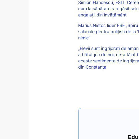
Simion Hăncescu, FSLI: Cerere
cum la sănătate s-a găsit soluț
angajații din învățământ
Marius Nistor, lider FSE „Spir
salariale pentru polițiști de la
nimic”
„Elevii sunt îngrijorați de am
a bătut joc de noi, ne-a tăiat 
aceste sentimente de îngrijora
din Constanța
Edu