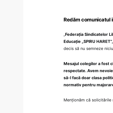
Redăm comunicatul in
„
Federația Sindicatelor L
Educație „SPIRU HARET”
decis să nu semneze niciun
Mesajul colegilor a fost 
respectate. Avem nevoie 
să-l facă doar clasa polit
normativ pentru majorarea
Menționăm că solicitările