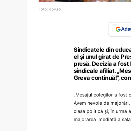
Foto: gov.ro
Adau
Sindicatele din educa
el și unul girat de P
presă. Decizia a fost 
sindicale afiliat. „Me
Greva continuă!”, con
„Mesajul colegilor a fost 
Avem nevoie de majorări, 
clasa politică și, în urma
majorarea imediată a salar