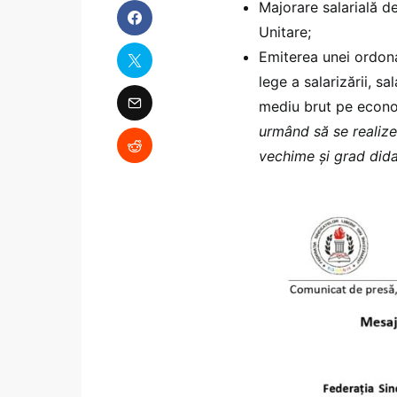
Majorare salarială de
Unitare;
Emiterea unei ordona
lege a salarizării, sa
mediu brut pe econ
urmând să se realizez
vechime și grad dida