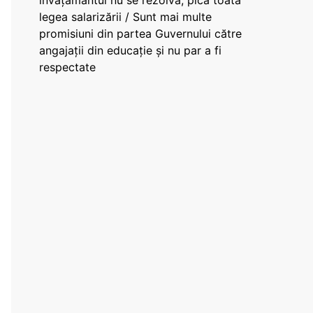
învățământul nu se rezolvă, pică toată
legea salarizării / Sunt mai multe
promisiuni din partea Guvernului către
angajații din educație și nu par a fi
respectate