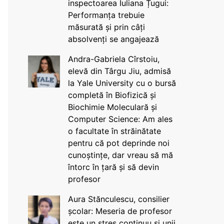
inspectoarea Iuliana Țugui:
Performanța trebuie
măsurată și prin câți
absolvenți se angajează
Andra-Gabriela Cîrstoiu,
elevă din Târgu Jiu, admisă
la Yale University cu o bursă
completă în Biofizică și
Biochimie Moleculară și
Computer Science: Am ales
o facultate în străinătate
pentru că pot deprinde noi
cunoștințe, dar vreau să mă
întorc în țară și să devin
profesor
Aura Stănculescu, consilier
școlar: Meseria de profesor
este un stres continuu și unii