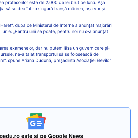
a profesorilor este de 2.000 de lei brut pe lună. Așa
ia să se dea într-o singură tranșă mărirea, așa vor și
u Haret”, după ce Ministerul de Interne a anunțat majorări
 1 iunie: „Pentru unii se poate, pentru noi nu s-a anunțat
ânarea examenelor, dar nu putem lăsa un guvern care și-
bursele, ne-a tăiat transportul să se folosească de
re”, spune Ariana Dudună, președinta Asociației Elevilor
pedu.ro este și pe Google News