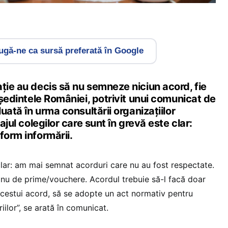
gă-ne ca sursă preferată în Google
ție au decis să nu semneze niciun acord, fie
reședintele României, potrivit unui comunicat de
luată în urma consultării organizațiilor
sajul colegilor care sunt în grevă este clar:
form informării.
clar: am mai semnat acorduri care nu au fost respectate.
nu de prime/vouchere. Acordul trebuie să-l facă doar
 acestui acord, să se adopte un act normativ pentru
iilor”, se arată în comunicat.