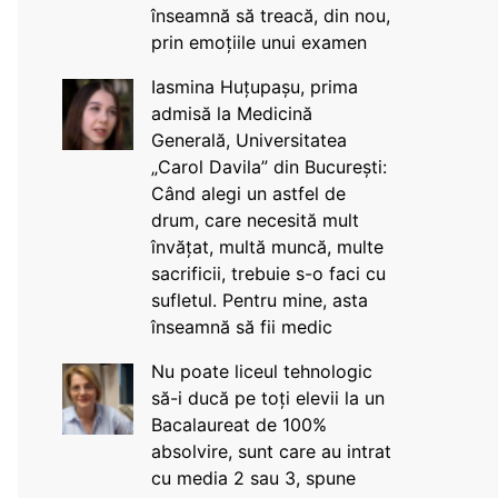
înseamnă să treacă, din nou,
prin emoțiile unui examen
Iasmina Huțupașu, prima
admisă la Medicină
Generală, Universitatea
„Carol Davila” din București:
Când alegi un astfel de
drum, care necesită mult
învățat, multă muncă, multe
sacrificii, trebuie s-o faci cu
sufletul. Pentru mine, asta
înseamnă să fii medic
Nu poate liceul tehnologic
să-i ducă pe toți elevii la un
Bacalaureat de 100%
absolvire, sunt care au intrat
cu media 2 sau 3, spune