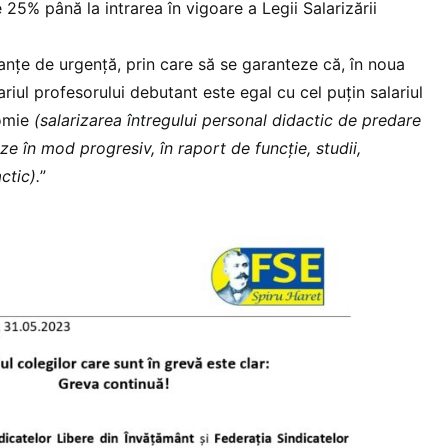
 25% până la intrarea în vigoare a Legii Salarizării
nțe de urgență, prin care să se garanteze că, în noua
lariul profesorului debutant este egal cu cel puţin salariul
omie
(salarizarea întregului personal didactic de predare
e în mod progresiv, în raport de funcție, studii,
ctic).
”