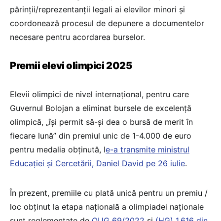
părinţii/reprezentanţii legali ai elevilor minori şi
coordonează procesul de depunere a documentelor
necesare pentru acordarea burselor.
Premii elevi olimpici 2025
Elevii olimpici de nivel internațional, pentru care
Guvernul Bolojan a eliminat bursele de excelență
olimpică, „își permit să-și dea o bursă de merit în
fiecare lună” din premiul unic de 1-4.000 de euro
pentru medalia obținută, l
e-a transmite ministrul
Educației și Cercetării, Daniel David pe 26 iulie
.
În prezent, premiile cu plată unică pentru un premiu /
loc obținut la etapa națională a olimpiadei naționale
sunt reglementate de
OUG 69/2022
și
(HG) 1.616 din