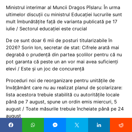
Ministrul interimar al Muncii Dragos Pîslaru: În urma
ultimelor discuții cu ministrul Educației lucrurile sunt
mult îmbunătățite față de varianta publicată pe 17
iulie / Sectorul educației este crucial
De ce sunt doar 6 mii de posturi titularizabile în
2026? Sorin Ion, secretar de stat: Cifrele arată mai
degrabă o prudență din partea școlilor pentru că nu
pot garanta că peste un an vor mai avea suficienți
elevi / Este și un joc de concurență
Proceduri noi de reorganizare pentru unitățile de
învățământ care nu au realizat planul de școlarizare:
lista acestora trebuie stabilită cu autoritățile locale
până pe 7 august, spune un ordin emis miercuri, 5
august / Toate măsurile trebuie încheiate până pe 24
august
Șeful ISJ Gorj, alți 8 inspectori și personal auxiliar