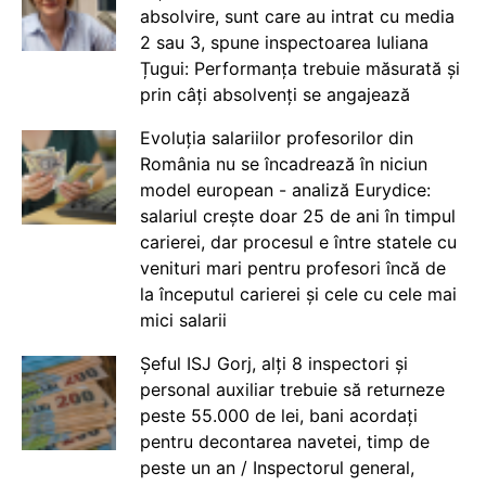
absolvire, sunt care au intrat cu media
2 sau 3, spune inspectoarea Iuliana
Țugui: Performanța trebuie măsurată și
prin câți absolvenți se angajează
Evoluția salariilor profesorilor din
România nu se încadrează în niciun
model european - analiză Eurydice:
salariul crește doar 25 de ani în timpul
carierei, dar procesul e între statele cu
venituri mari pentru profesori încă de
la începutul carierei și cele cu cele mai
mici salarii
Șeful ISJ Gorj, alți 8 inspectori și
personal auxiliar trebuie să returneze
peste 55.000 de lei, bani acordați
pentru decontarea navetei, timp de
peste un an / Inspectorul general,