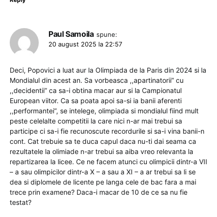
Paul Samoila
spune:
20 august 2025 la 22:57
Deci, Popovici a luat aur la Olimpiada de la Paris din 2024 si la
Mondialul din acest an. Sa vorbeasca ,,apartinatorii” cu
,,decidentii” ca sa-i obtina macar aur si la Campionatul
European viitor. Ca sa poata apoi sa-si ia banii aferenti
,,performantei”, se intelege, olimpiada si mondialul fiind mult
peste celelalte competitii la care nici n-ar mai trebui sa
participe ci sa-i fie recunoscute recordurile si sa-i vina banii-n
cont. Cat trebuie sa te duca capul daca nu-ti dai seama ca
rezultatele la olimiade n-ar trebui sa aiba vreo relevanta la
repartizarea la licee. Ce ne facem atunci cu olimpicii dintr-a VII
– a sau olimpicilor dintr-a X – a sau a XI – a ar trebui sa li se
dea si diplomele de licente pe langa cele de bac fara a mai
trece prin examene? Daca-i macar de 10 de ce sa nu fie
testat?