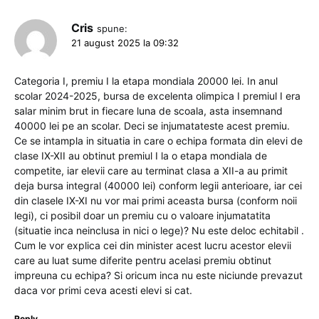
Cris
spune:
21 august 2025 la 09:32
Categoria I, premiu I la etapa mondiala 20000 lei. In anul
scolar 2024-2025, bursa de excelenta olimpica I premiul I era
salar minim brut in fiecare luna de scoala, asta insemnand
40000 lei pe an scolar. Deci se injumatateste acest premiu.
Ce se intampla in situatia in care o echipa formata din elevi de
clase IX-XII au obtinut premiul I la o etapa mondiala de
competite, iar elevii care au terminat clasa a XII-a au primit
deja bursa integral (40000 lei) conform legii anterioare, iar cei
din clasele IX-XI nu vor mai primi aceasta bursa (conform noii
legi), ci posibil doar un premiu cu o valoare injumatatita
(situatie inca neinclusa in nici o lege)? Nu este deloc echitabil .
Cum le vor explica cei din minister acest lucru acestor elevii
care au luat sume diferite pentru acelasi premiu obtinut
impreuna cu echipa? Si oricum inca nu este niciunde prevazut
daca vor primi ceva acesti elevi si cat.
Reply