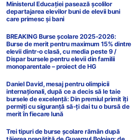
Ministerul Educației pasează școlilor
departajarea elevilor buni de elevii buni
care primesc și bani
BREAKING Burse școlare 2025-2026:
Burse de merit pentru maximum 15% dintre
elevii dintr-o clasă, cu media peste 9 /
Dispar bursele pentru elevii din familii
monoparentale – proiect de HG
Daniel David, mesaj pentru olimpicii
internaționali, după ce a decis să le taie
bursele de excelență: Din premiul primit îți
permiți cu siguranță să-ți dai tu o bursă de
merit în fiecare lună
Trei tipuri de burse școlare rămân după
tăierea pregătită de Guvernul Bolojan: de