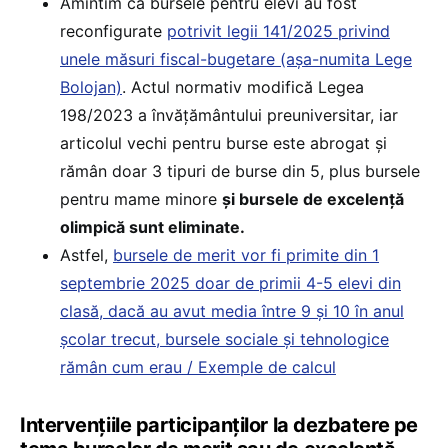
Amintim că bursele pentru elevi au fost
reconfigurate
potrivit legii 141/2025 privind
unele măsuri fiscal-bugetare (așa-numita Lege
Bolojan)
. Actul normativ modifică Legea
198/2023 a învățământului preuniversitar, iar
articolul vechi pentru burse este abrogat și
rămân doar 3 tipuri de burse din 5, plus bursele
pentru mame minore
și bursele de excelență
olimpică sunt eliminate.
Astfel,
bursele de merit vor fi primite din 1
septembrie 2025 doar de primii 4-5 elevi din
clasă, dacă au avut media între 9 și 10 în anul
școlar trecut, bursele sociale și tehnologice
rămân cum erau / Exemple de calcul
Intervențiile participanților la dezbatere pe