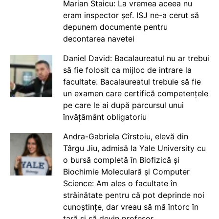
Marian Staicu: La vremea aceea nu
eram inspector șef. ISJ ne-a cerut să
depunem documente pentru
decontarea navetei
Daniel David: Bacalaureatul nu ar trebui
să fie folosit ca mijloc de intrare la
facultate. Bacalaureatul trebuie să fie
un examen care certifică competențele
pe care le ai după parcursul unui
învățământ obligatoriu
Andra-Gabriela Cîrstoiu, elevă din
Târgu Jiu, admisă la Yale University cu
o bursă completă în Biofizică și
Biochimie Moleculară și Computer
Science: Am ales o facultate în
străinătate pentru că pot deprinde noi
cunoștințe, dar vreau să mă întorc în
țară și să devin profesor