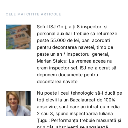
CELE MAI CITITE ARTICOLE
Șeful ISJ Gorj, alți 8 inspectori și
personal auxiliar trebuie să returneze
peste 55.000 de lei, bani acordați
pentru decontarea navetei, timp de
peste un an / Inspectorul general,
Marian Staicu: La vremea aceea nu
eram inspector șef. ISJ ne-a cerut să
depunem documente pentru
decontarea navetei
Nu poate liceul tehnologic să-i ducă pe
toți elevii la un Bacalaureat de 100%
absolvire, sunt care au intrat cu media
2 sau 3, spune inspectoarea Iuliana
Țugui: Performanța trebuie măsurată și
prin câți absolvenți se angajează