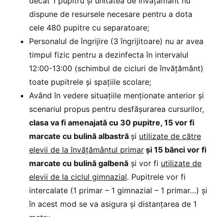
decât 1 pupitru și unitatea de învățământ nu
dispune de resursele necesare pentru a dota
cele 480 pupitre cu separatoare;
Personalul de îngrijire (3 îngrijitoare) nu ar avea
timpul fizic pentru a dezinfecta în intervalul
12:00-13:00 (schimbul de cicluri de învățământ)
toate pupitrele și spațiile scolare;
Având în vedere situațiile menționate anterior și
scenariul propus pentru desfășurarea cursurilor,
clasa va fi amenajată cu 30 pupitre, 15 vor fi
marcate cu bulină albastră
și
utilizate de către
elevii de la învățământul primar
și 15 bănci vor fi
marcate cu bulină galbenă
și vor fi
utilizate de
elevii de la ciclul gimnazial
. Pupitrele vor fi
intercalate (1 primar – 1 gimnazial – 1 primar…) și
în acest mod se va asigura și distanțarea de 1