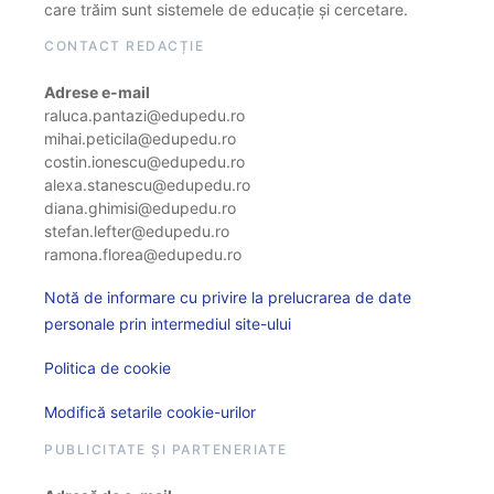
care trăim sunt sistemele de educație și cercetare.
CONTACT REDACȚIE
Adrese e-mail
raluca.pantazi@edupedu.ro
mihai.peticila@edupedu.ro
costin.ionescu@edupedu.ro
alexa.stanescu@edupedu.ro
diana.ghimisi@edupedu.ro
stefan.lefter@edupedu.ro
ramona.florea@edupedu.ro
Notă de informare cu privire la prelucrarea de date
personale prin intermediul site-ului
Politica de cookie
Modifică setarile cookie-urilor
PUBLICITATE ȘI PARTENERIATE