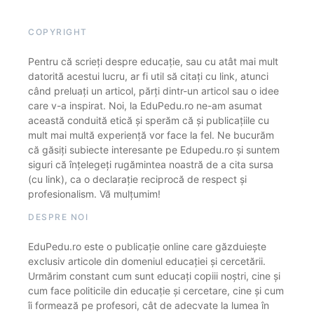
COPYRIGHT
Pentru că scrieți despre educație, sau cu atât mai mult
datorită acestui lucru, ar fi util să citați cu link, atunci
când preluați un articol, părți dintr-un articol sau o idee
care v-a inspirat. Noi, la EduPedu.ro ne-am asumat
această conduită etică și sperăm că și publicațiile cu
mult mai multă experiență vor face la fel. Ne bucurăm
că găsiți subiecte interesante pe Edupedu.ro și suntem
siguri că înțelegeți rugămintea noastră de a cita sursa
(cu link), ca o declarație reciprocă de respect și
profesionalism. Vă mulțumim!
DESPRE NOI
EduPedu.ro este o publicație online care găzduiește
exclusiv articole din domeniul educației și cercetării.
Urmărim constant cum sunt educați copiii noștri, cine și
cum face politicile din educație și cercetare, cine și cum
îi formează pe profesori, cât de adecvate la lumea în