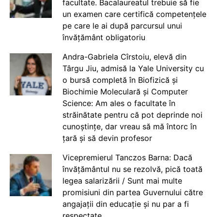
facultate. Bacalaureatul trebuie să fie
un examen care certifică competențele
pe care le ai după parcursul unui
învățământ obligatoriu
Andra-Gabriela Cîrstoiu, elevă din
Târgu Jiu, admisă la Yale University cu
o bursă completă în Biofizică și
Biochimie Moleculară și Computer
Science: Am ales o facultate în
străinătate pentru că pot deprinde noi
cunoștințe, dar vreau să mă întorc în
țară și să devin profesor
Vicepremierul Tanczos Barna: Dacă
învățământul nu se rezolvă, pică toată
legea salarizării / Sunt mai multe
promisiuni din partea Guvernului către
angajații din educație și nu par a fi
respectate