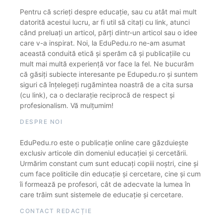
Pentru că scrieți despre educație, sau cu atât mai mult
datorită acestui lucru, ar fi util să citați cu link, atunci
când preluați un articol, părți dintr-un articol sau o idee
care v-a inspirat. Noi, la EduPedu.ro ne-am asumat
această conduită etică și sperăm că și publicațiile cu
mult mai multă experiență vor face la fel. Ne bucurăm
că găsiți subiecte interesante pe Edupedu.ro și suntem
siguri că înțelegeți rugămintea noastră de a cita sursa
(cu link), ca o declarație reciprocă de respect și
profesionalism. Vă mulțumim!
DESPRE NOI
EduPedu.ro este o publicație online care găzduiește
exclusiv articole din domeniul educației și cercetării.
Urmărim constant cum sunt educați copiii noștri, cine și
cum face politicile din educație și cercetare, cine și cum
îi formează pe profesori, cât de adecvate la lumea în
care trăim sunt sistemele de educație și cercetare.
CONTACT REDACȚIE