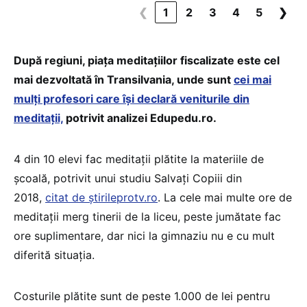
❮
1
2
3
4
5
❯
După regiuni, piața meditațiilor fiscalizate este cel
mai dezvoltată în Transilvania, unde sunt
cei mai
mulți profesori care își declară veniturile din
meditații,
potrivit analizei Edupedu.ro.
4 din 10 elevi fac meditaţii plătite la materiile de
şcoală, potrivit unui studiu Salvaţi Copiii din
2018,
citat de știrileprotv.ro
. La cele mai multe ore de
meditaţii merg tinerii de la liceu, peste jumătate fac
ore suplimentare, dar nici la gimnaziu nu e cu mult
diferită situaţia.
Costurile plătite sunt de peste 1.000 de lei pentru