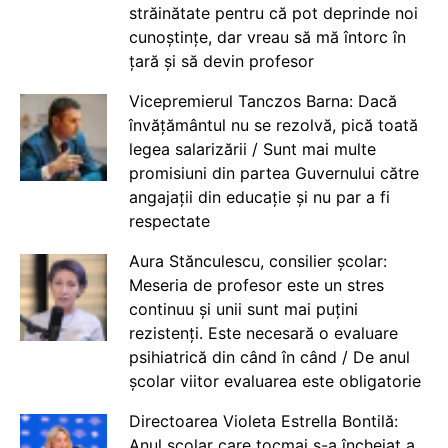
străinătate pentru că pot deprinde noi
cunoștințe, dar vreau să mă întorc în
țară și să devin profesor
Vicepremierul Tanczos Barna: Dacă
învățământul nu se rezolvă, pică toată
legea salarizării / Sunt mai multe
promisiuni din partea Guvernului către
angajații din educație și nu par a fi
respectate
Aura Stănculescu, consilier școlar:
Meseria de profesor este un stres
continuu și unii sunt mai puțini
rezistenți. Este necesară o evaluare
psihiatrică din când în când / De anul
școlar viitor evaluarea este obligatorie
Directoarea Violeta Estrella Bontilă:
Anul școlar care tocmai s-a încheiat a