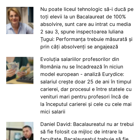
Nu poate liceul tehnologic să-i ducă pe
toți elevii la un Bacalaureat de 100%
absolvire, sunt care au intrat cu media
2 sau 3, spune inspectoarea Iuliana
Țugui: Performanța trebuie măsurată și
prin câți absolvenți se angajează
Evoluția salariilor profesorilor din
România nu se încadrează în niciun
model european - analiză Eurydice:
salariul crește doar 25 de ani în timpul
carierei, dar procesul e între statele cu
venituri mari pentru profesori încă de
la începutul carierei și cele cu cele mai
mici salarii
Daniel David: Bacalaureatul nu ar trebui
să fie folosit ca mijloc de intrare la
facultate. Bacalaureatul trebuie să fie