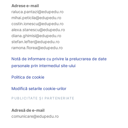
Adrese e-mail
raluca.pantazi@edupedu.ro
mihai.peticila@edupedu.ro
costin.ionescu@edupedu.ro
alexa.stanescu@edupedu.ro
diana.ghimisi@edupedu.ro
stefan.lefter@edupedu.ro
ramona.florea@edupedu.ro
Notă de informare cu privire la prelucrarea de date
personale prin intermediul site-ului
Politica de cookie
Modifică setarile cookie-urilor
PUBLICITATE ȘI PARTENERIATE
Adresă de e-mail
comunicare@edupedu.ro