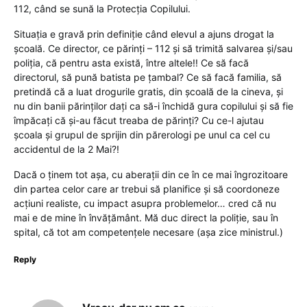
112, când se sună la Protecția Copilului.
Situația e gravă prin definiție când elevul a ajuns drogat la
școală. Ce director, ce părinți – 112 și să trimită salvarea și/sau
poliția, că pentru asta există, între altele!! Ce să facă
directorul, să pună batista pe țambal? Ce să facă familia, să
pretindă că a luat drogurile gratis, din școală de la cineva, și
nu din banii părinților dați ca să-i închidă gura copilului și să fie
împăcați că și-au făcut treaba de părinți? Cu ce-l ajutau
școala și grupul de sprijin din părerologi pe unul ca cel cu
accidentul de la 2 Mai?!
Dacă o ținem tot așa, cu aberații din ce în ce mai îngrozitoare
din partea celor care ar trebui să planifice și să coordoneze
acțiuni realiste, cu impact asupra problemelor… cred că nu
mai e de mine în învățământ. Mă duc direct la poliție, sau în
spital, că tot am competențele necesare (așa zice ministrul.)
Reply