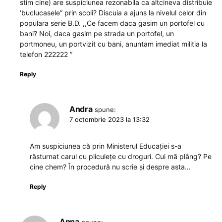
stim cine) are suspiciunea rezonabila ca altcineva distribuie
‘buclucasele” prin scoli? Discuia a ajuns la nivelul celor din
populara serie B.D. ,,Ce facem daca gasim un portofel cu
bani? Noi, daca gasim pe strada un portofel, un
portmoneu, un portvizit cu bani, anuntam imediat militia la
telefon 222222 ”
Reply
Andra
spune:
7 octombrie 2023 la 13:32
Am suspiciunea că prin Ministerul Educației s-a
răsturnat carul cu pliculețe cu droguri. Cui mă plâng? Pe
cine chem? În procedură nu scrie și despre asta…
Reply
Anna