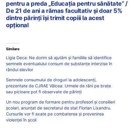
pentru a preda „Educaţia pentru sănătate” /
De 21 de ani a rămas facultativ şi doar 5%
dintre părinţi îşi trimit copiii la acest
opțional
Similare
Ligia Deca: Ne dorim să ajutăm și familiile să identifice
semnele eventualului consum de substanțe interzise în
rândul elevilor
Semnele consumului de droguri la adolescenți,
prezentate de CJRAE Vâlcea: Urmele de răni pe brațe
sau picioare pot fi observate de părinți
Un nou program de formare pentru profesori și consilieri
școlari, anunțat de secretarul de stat Florian Lixandru.
Cursurile vor fi axate pe combaterea și prevenirea
violenței în școli