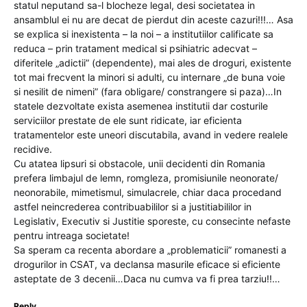
statul neputand sa-l blocheze legal, desi societatea in
ansamblul ei nu are decat de pierdut din aceste cazuri!!!… Asa
se explica si inexistenta – la noi – a institutiilor calificate sa
reduca – prin tratament medical si psihiatric adecvat –
diferitele „adictii” (dependente), mai ales de droguri, existente
tot mai frecvent la minori si adulti, cu internare „de buna voie
si nesilit de nimeni” (fara obligare/ constrangere si paza)…In
statele dezvoltate exista asemenea institutii dar costurile
serviciilor prestate de ele sunt ridicate, iar eficienta
tratamentelor este uneori discutabila, avand in vedere realele
recidive.
Cu atatea lipsuri si obstacole, unii decidenti din Romania
prefera limbajul de lemn, romgleza, promisiunile neonorate/
neonorabile, mimetismul, simulacrele, chiar daca procedand
astfel neincrederea contribuabililor si a justitiabililor in
Legislativ, Executiv si Justitie sporeste, cu consecinte nefaste
pentru intreaga societate!
Sa speram ca recenta abordare a „problematicii” romanesti a
drogurilor in CSAT, va declansa masurile eficace si eficiente
asteptate de 3 decenii…Daca nu cumva va fi prea tarziu!!…
Reply