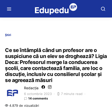
Știri
Ce se întâmplă când un profesor are o
suspiciune că un elev se droghează? Ligia
Deca: Profesorul merge la conducerea
școlii, care contactează familia, are loc o
discuție, inclusiv cu consilierul școlar și
se agreează măsuri
Redacția
6 octombrie 2023
7 minute read
14 comments
4.879 de vizualizări