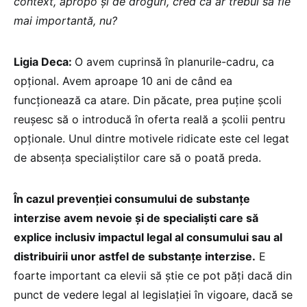
context, apropo și de droguri, cred că ar trebui să fie
mai importantă, nu?
Ligia Deca:
O avem cuprinsă în planurile-cadru, ca
opțional. Avem aproape 10 ani de când ea
funcționează ca atare. Din păcate, prea puține școli
reușesc să o introducă în oferta reală a școlii pentru
opționale. Unul dintre motivele ridicate este cel legat
de absența specialiștilor care să o poată preda.
În cazul prevenției consumului de substanțe
interzise avem nevoie și de specialiști care să
explice inclusiv impactul legal al consumului sau al
distribuirii unor astfel de substanțe interzise.
E
foarte important ca elevii să știe ce pot păți dacă din
punct de vedere legal al legislației în vigoare, dacă se