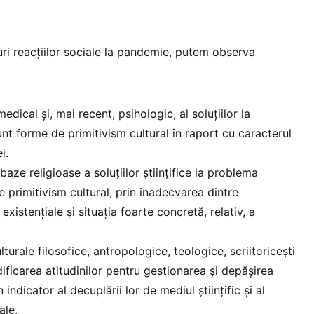
ri reacțiilor sociale la pandemie, putem observa
dical și, mai recent, psihologic, al soluțiilor la
nt forme de primitivism cultural în raport cu caracterul
i.
ze religioase a soluțiilor științifice la problema
 primitivism cultural, prin inadecvarea dintre
xistențiale și situația foarte concretă, relativ, a
ulturale filosofice, antropologice, teologice, scriitoricești
ificarea atitudinilor pentru gestionarea și depășirea
n indicator al decuplării lor de mediul științific și al
ale.