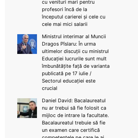
cu venituri mari pentru
profesori încă de la
începutul carierei și cele cu
cele mai mici salarii
Ministrul interimar al Muncii
Dragos Pîslaru: În urma
ultimelor discuții cu ministrul
Educației lucrurile sunt mult
îmbunătățite față de varianta
publicată pe 17 iulie /
Sectorul educației este
crucial
Daniel David: Bacalaureatul
nu ar trebui să fie folosit ca
mijloc de intrare la facultate.
Bacalaureatul trebuie să fie
un examen care certifică
competențele pe care le ai