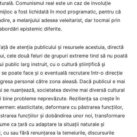
ulturală. Comunismul real este un caz de involuție
mijloc a fost lichidată în mod programatic, pentru că
ndire, a melanjului adesea veleitarist, dar tocmai prin
 abordări epistemic diferite.
ață de atenția publicului și resursele acestuia, directă
lui, cele două feluri de grupuri extreme tind să nu poată
 public larg instruit, cu o cultură științifică și
e se poate face și o eventuală recrutare într-o direcție
ogresa personal către zona aleasă. Dacă publicul e mai
i se nuanțează, societatea devine mai diversă cultural
i bine probleme neprevăzute. Reziliența sa crește în
termen: elasticitate, deformare cu păstrarea funcțiilor,
ăstrarea funcțiilor și dobândirea unor noi, transformare
ume ca țară cu adaptare la situații naturale și
i, cu sau fără renunțarea la temeiurile, discursurile