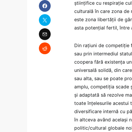
științifice cu respirație c
culturală în care zona de 
este zona libertății de gâ
asta potențial fertil, între
Din rațiuni de competiție f
sau prin intermediul statu
coopera fără existența unui
universală solidă, din car
sau alta, sau se poate pr
amplu, competiția scade ș
și adaptată să rezolve ma
toate înțelesurile acestui 
diversificare internă cu p
în altceva având același n
politic/cultural globale no