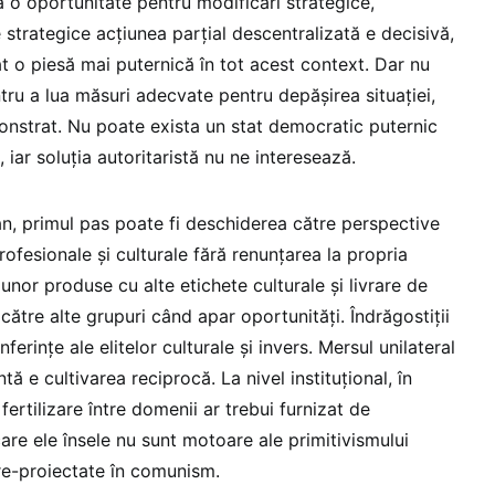
ca o oportunitate pentru modificări strategice,
e strategice acțiunea parțial descentralizată e decisivă,
t o piesă mai puternică în tot acest context. Dar nu
tru a lua măsuri adecvate pentru depășirea situației,
nstrat. Nu poate exista un stat democratic puternic
 iar soluția autoritaristă nu ne interesează.
an, primul pas poate fi deschiderea către perspective
profesionale și culturale fără renunțarea la propria
 unor produse cu alte etichete culturale și livrare de
ătre alte grupuri când apar oportunități. Îndrăgostiții
ferințe ale elitelor culturale și invers. Mersul unilateral
ă e cultivarea reciprocă. La nivel instituțional, în
fertilizare între domenii ar trebui furnizat de
care ele însele nu sunt motoare ale primitivismului
 re-proiectate în comunism.