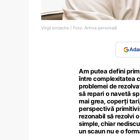
Virgil Iordache / Foto: Arhiva personală
Adau
Am putea defini primi
între complexitatea c
problemei de rezolvat
să repari o navetă sp
mai grea, coperți tari
perspectivă primitivi
rezonabil să rezolvi 
simple, chiar nediscu
un scaun nu e o formă