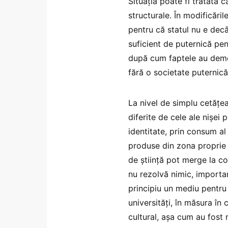
Situația poate fi tratată 
structurale. În modificăril
pentru că statul nu e decâ
suficient de puternică pen
după cum faptele au demo
fără o societate puternică,
La nivel de simplu cetățe
diferite de cele ale nișei 
identitate, prin consum al
produse din zona proprie c
de știință pot merge la con
nu rezolvă nimic, important
principiu un mediu pentru 
universități, în măsura în 
cultural, așa cum au fost