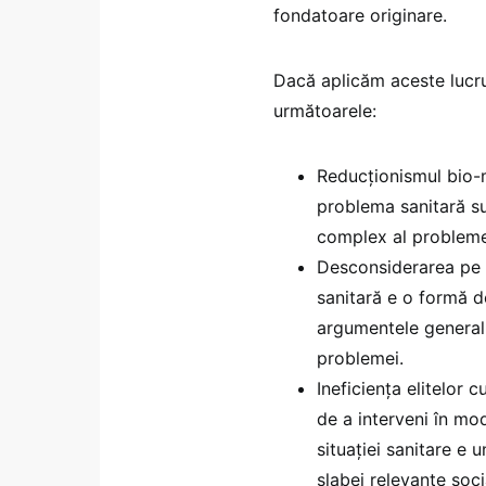
fondatoare originare.
Dacă aplicăm aceste lucru
următoarele:
Reducționismul bio-me
problema sanitară su
complex al probleme
Desconsiderarea pe ba
sanitară e o formă de
argumentele general e
problemei.
Ineficiența elitelor c
de a interveni în mod
situației sanitare e u
slabei relevanțe soci