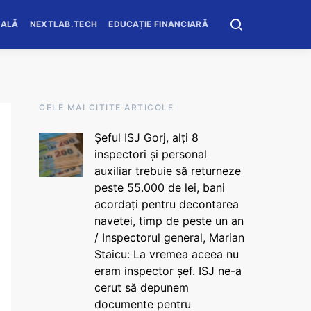
OALĂ
NEXTLAB.TECH
EDUCAȚIE FINANCIARĂ
CELE MAI CITITE ARTICOLE
Șeful ISJ Gorj, alți 8
inspectori și personal
auxiliar trebuie să returneze
peste 55.000 de lei, bani
acordați pentru decontarea
navetei, timp de peste un an
/ Inspectorul general, Marian
Staicu: La vremea aceea nu
eram inspector șef. ISJ ne-a
cerut să depunem
documente pentru