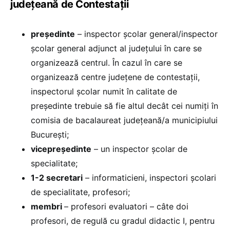
județeană de Contestații
preşedinte
– inspector şcolar general/inspector
şcolar general adjunct al judeţului în care se
organizează centrul. În cazul în care se
organizează centre judeţene de contestaţii,
inspectorul şcolar numit în calitate de
preşedinte trebuie să fie altul decât cei numiţi în
comisia de bacalaureat judeţeană/a municipiului
Bucureşti;
vicepreşedinte
– un inspector şcolar de
specialitate;
1-2 secretari
– informaticieni, inspectori şcolari
de specialitate, profesori;
membri
– profesori evaluatori – câte doi
profesori, de regulă cu gradul didactic I, pentru