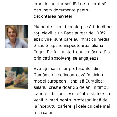
eram inspector șef. ISJ ne-a cerut să
depunem documente pentru
decontarea navetei
Nu poate liceul tehnologic să-i ducă pe
toți elevii la un Bacalaureat de 100%
absolvire, sunt care au intrat cu media
2 sau 3, spune inspectoarea Iuliana
Țugui: Performanța trebuie măsurată și
prin câți absolvenți se angajează
Evoluția salariilor profesorilor din
România nu se încadrează în niciun
model european - analiză Eurydice:
salariul crește doar 25 de ani în timpul
carierei, dar procesul e între statele cu
venituri mari pentru profesori încă de
la începutul carierei și cele cu cele mai
mici salarii