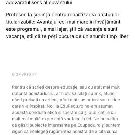
adevăratul sens al cuvântului
Profesor, la ședința pentru repartizarea posturilor
titularizabile: Avantajul cel mai mare în învățământ
este programul, e mai lejer, știi că vacanțele sunt
vacanţe, știi că te poți bucura de un anumit timp liber
COPYRIGHT
Pentru că scrieți despre educație, sau cu atât mai mult
datorită acestui lucru, ar fi util să citați cu link, atunci
când preluați un articol, părți dintr-un articol sau o idee
care v-a inspirat. Noi, la EduPedu.ro ne-am asumat
această conduită etică și sperăm că și publicațiile cu
mult mai multă experiență vor face la fel. Ne bucurăm
că găsiți subiecte interesante pe Edupedu.ro și suntem
siguri că înțelegeți rugămintea noastră de a cita sursa