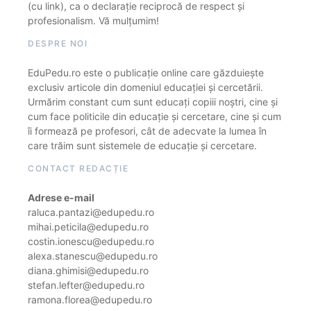
(cu link), ca o declarație reciprocă de respect și
profesionalism. Vă mulțumim!
DESPRE NOI
EduPedu.ro este o publicație online care găzduiește
exclusiv articole din domeniul educației și cercetării.
Urmărim constant cum sunt educați copiii noștri, cine și
cum face politicile din educație și cercetare, cine și cum
îi formează pe profesori, cât de adecvate la lumea în
care trăim sunt sistemele de educație și cercetare.
CONTACT REDACȚIE
Adrese e-mail
raluca.pantazi@edupedu.ro
mihai.peticila@edupedu.ro
costin.ionescu@edupedu.ro
alexa.stanescu@edupedu.ro
diana.ghimisi@edupedu.ro
stefan.lefter@edupedu.ro
ramona.florea@edupedu.ro