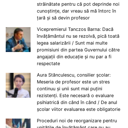
străinătate pentru că pot deprinde noi
cunoștințe, dar vreau să mă întorc în
țară și să devin profesor
Vicepremierul Tanczos Barna: Dacă
învățământul nu se rezolvă, pică toată
legea salarizării / Sunt mai multe
promisiuni din partea Guvernului către
angajații din educație și nu par a fi
respectate
Aura Stănculescu, consilier școlar:
Meseria de profesor este un stres
continuu și unii sunt mai puțini
rezistenți. Este necesară o evaluare
psihiatrică din când în când / De anul
școlar viitor evaluarea este obligatorie
Proceduri noi de reorganizare pentru
unitățile de învățământ care nu au