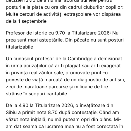
deciziei ISMB de a nu mai acorda sumele pentru
posturile la plata cu ora din cadrul cluburilor copiilor:
Multe cercuri de activități extrașcolare vor dispărea
de la 1 septembrie
Profesor de Istorie cu 9.70 la Titularizare 2026: Nu
prea sunt mari așteptările. Din păcate nu sunt posturi
titularizabile
Un cunoscut profesor de la Cambridge a demisionat
în urma acuzațiilor că ar fi plagiat sau ar fi exagerat
în privința realizărilor sale, promovate printr-o
poveste de viață marcată de un diagnostic de autism,
zeci de maratoane parcurse și milioane de lire
strânse în scopuri caritabile
De la 4.90 la Titularizare 2026, o învățătoare din
Sibiu a primit nota 8.70 după contestație: Când am
văzut nota inițială, nu mă puteam opri din plâns. Mi-
am dat seama că lucrarea mea nu a fost corectată în