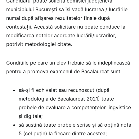
Candidatul poate solicita comisiei judeţene/a
municipiului Bucureşti să îşi vadă lucrarea / lucrările
numai după afişarea rezultatelor finale după
contestaţii. Această solicitare nu poate conduce la
modificarea notelor acordate lucrării/lucrărilor,
potrivit metodologiei citate.
Condițiile pe care un elev trebuie să le îndeplinească
pentru a promova examenul de Bacalaureat sunt:
să-și fi echivalat sau recunoscut (după
metodologia de Bacalaureat 2021) toate
probele de evaluare a competenţelor lingvistice
şi digitale;
să susţină toate probele scrise şi să obțină nota
5 (cel puțin) la fiecare dintre acestea;