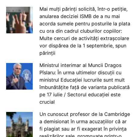
Mai mulți părinți solicită, într-o petiție,
anularea deciziei ISMB de a nu mai
acorda sumele pentru posturile la plata
cu ora din cadrul cluburilor copiilor:
Multe cercuri de activități extrașcolare
vor dispărea de la 1 septembrie, spun
părinții
Ministrul interimar al Muncii Dragos
Pîslaru: În urma ultimelor discuții cu
ministrul Educației lucrurile sunt mult
îmbunătățite față de varianta publicată
pe 17 iulie / Sectorul educației este
crucial
Un cunoscut profesor de la Cambridge
a demisionat în urma acuzațiilor că ar
fi plagiat sau ar fi exagerat în privința
realizărilor sale, promovate printr-o