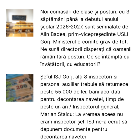
Noi comasări de clase și posturi, cu 3
săptămâni până la debutul anului
școlar 2026-2027, sunt semnalate de
Alin Badea, prim-vicepreședinte USLI
Gorj: Ministerul o comite grav de tot.
Ne sună directorii disperați că oamenii
rămân fără posturi. Ce se întâmplă cu
învățătorii, cu educatorii?
Șeful ISJ Gorj, alți 8 inspectori și
personal auxiliar trebuie să returneze
peste 55.000 de lei, bani acordați
pentru decontarea navetei, timp de
peste un an / Inspectorul general,
Marian Staicu: La vremea aceea nu
eram inspector șef. ISJ ne-a cerut să
depunem documente pentru
decontarea navetei