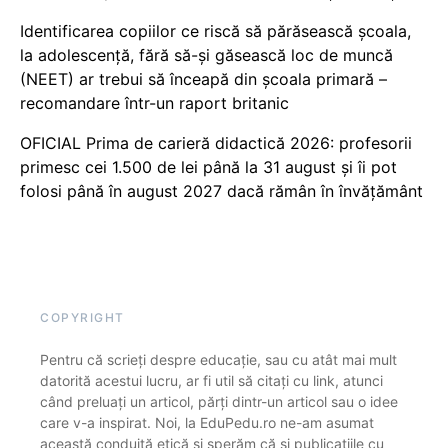
Identificarea copiilor ce riscă să părăsească școala,
la adolescență, fără să-și găsească loc de muncă
(NEET) ar trebui să înceapă din școala primară –
recomandare într-un raport britanic
OFICIAL Prima de carieră didactică 2026: profesorii
primesc cei 1.500 de lei până la 31 august și îi pot
folosi până în august 2027 dacă rămân în învățământ
COPYRIGHT
Pentru că scrieți despre educație, sau cu atât mai mult
datorită acestui lucru, ar fi util să citați cu link, atunci
când preluați un articol, părți dintr-un articol sau o idee
care v-a inspirat. Noi, la EduPedu.ro ne-am asumat
această conduită etică și sperăm că și publicațiile cu