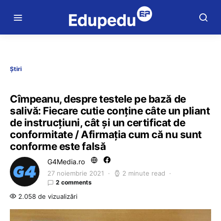
Știri
Cîmpeanu, despre testele pe bază de
salivă: Fiecare cutie conţine câte un pliant
de instrucţiuni, cât şi un certificat de
conformitate / Afirmaţia cum că nu sunt
conforme este falsă
G4Media.ro
27 noiembrie 2021
2 minute read
2 comments
2.058 de vizualizări