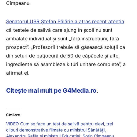
Cîmpeanu.
Senatorul USR Ştefan Pălărie a atras recent atenţia
că testele de salivă care ajung în şcoli nu sunt
ambalate individual şi sunt „fără instrucţiuni, fără
prospect”. „Profesorii trebuie să găsească soluţii ca
din seturi de batjocură de 50 de căpăcele şi alte
ingrediente să asambleze kituri unitare complete”, a
afirmat el.
Citește mai mult pe G4Media.ro
.
Similare
VIDEO Cum se face un test de salivă pentru elevi, trei
clipuri demonstrative filmate cu ministrul Sănătății,
Alexandru Rafila și ministrul Educației, Sorin Cîmpeanu