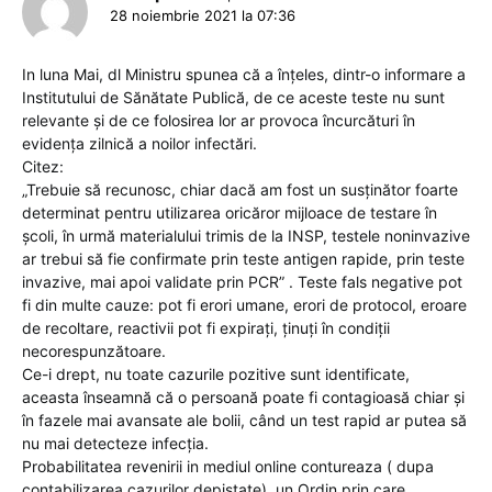
28 noiembrie 2021 la 07:36
In luna Mai, dl Ministru spunea că a înțeles, dintr-o informare a
Institutului de Sănătate Publică, de ce aceste teste nu sunt
relevante și de ce folosirea lor ar provoca încurcături în
evidența zilnică a noilor infectări.
Citez:
„Trebuie să recunosc, chiar dacă am fost un susținător foarte
determinat pentru utilizarea oricăror mijloace de testare în
școli, în urmă materialului trimis de la INSP, testele noninvazive
ar trebui să fie confirmate prin teste antigen rapide, prin teste
invazive, mai apoi validate prin PCR” . Teste fals negative pot
fi din multe cauze: pot fi erori umane, erori de protocol, eroare
de recoltare, reactivii pot fi expiraţi, ţinuţi în condiţii
necorespunzătoare.
Ce-i drept, nu toate cazurile pozitive sunt identificate,
aceasta înseamnă că o persoană poate fi contagioasă chiar și
în fazele mai avansate ale bolii, când un test rapid ar putea să
nu mai detecteze infecția.
Probabilitatea revenirii in mediul online contureaza ( dupa
contabilizarea cazurilor depistate), un Ordin prin care