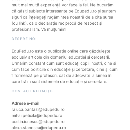
mult mai multă experiență vor face la fel. Ne bucurăm
că găsiți subiecte interesante pe Edupedu.ro și suntem
siguri că înțelegeți rugămintea noastră de a cita sursa
(cu link), ca o declarație reciprocă de respect și
profesionalism. Vă mulțumim!
DESPRE NOI
EduPedu.ro este o publicație online care găzduiește
exclusiv articole din domeniul educației și cercetării.
Urmărim constant cum sunt educați copiii noștri, cine și
cum face politicile din educație și cercetare, cine și cum
îi formează pe profesori, cât de adecvate la lumea în
care trăim sunt sistemele de educație și cercetare.
CONTACT REDACȚIE
Adrese e-mail
raluca.pantazi@edupedu.ro
mihai.peticila@edupedu.ro
costin.ionescu@edupedu.ro
alexa.stanescu@edupedu.ro