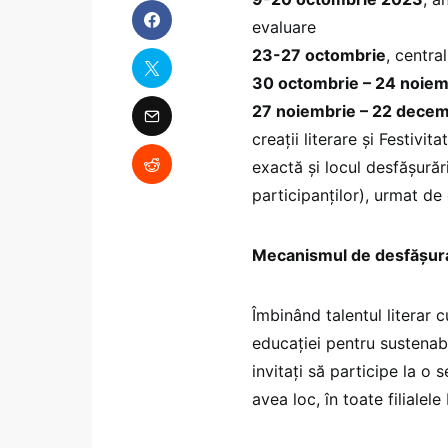
evaluare
23-27 octombrie
, centra
30 octombrie – 24 noie
27 noiembrie – 22 dece
creații literare și Festivi
exactă și locul desfășurăr
participanților), urmat de
Mecanismul de desfășura
Îmbinând talentul literar c
educației pentru sustenabil
invitați să participe la o s
avea loc, în toate filiale