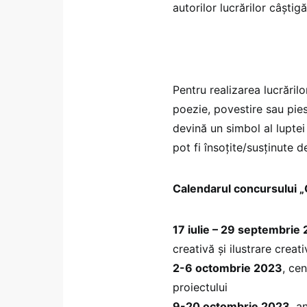
autorilor lucrărilor câștig
Pentru realizarea lucrărilo
poezie, povestire sau pies
devină un simbol al luptei
pot fi însoțite/susținute d
Calendarul concursului „C
17 iulie – 29 septembrie
creativă și ilustrare creati
2-6 octombrie 2023
, ce
proiectului
9-20 octombrie 2023
, a