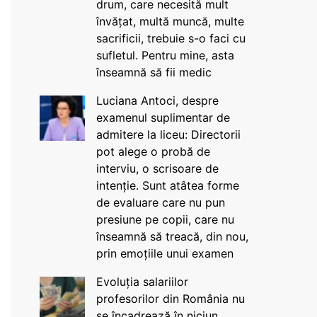
drum, care necesită mult
învățat, multă muncă, multe
sacrificii, trebuie s-o faci cu
sufletul. Pentru mine, asta
înseamnă să fii medic
Luciana Antoci, despre
examenul suplimentar de
admitere la liceu: Directorii
pot alege o probă de
interviu, o scrisoare de
intenție. Sunt atâtea forme
de evaluare care nu pun
presiune pe copii, care nu
înseamnă să treacă, din nou,
prin emoțiile unui examen
Evoluția salariilor
profesorilor din România nu
se încadrează în niciun