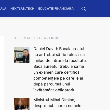
OALĂ
NEXTLAB.TECH
EDUCAȚIE FINANCIARĂ
CELE MAI CITITE ARTICOLE
Daniel David: Bacalaureatul
nu ar trebui să fie folosit ca
mijloc de intrare la facultate.
Bacalaureatul trebuie să fie
un examen care certifică
competențele pe care le ai
după parcursul unui
învățământ obligatoriu
Ministrul Mihai Dimian,
despre publicarea numelor