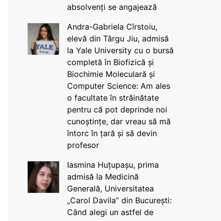
absolvenți se angajează
Andra-Gabriela Cîrstoiu,
elevă din Târgu Jiu, admisă
la Yale University cu o bursă
completă în Biofizică și
Biochimie Moleculară și
Computer Science: Am ales
o facultate în străinătate
pentru că pot deprinde noi
cunoștințe, dar vreau să mă
întorc în țară și să devin
profesor
Iasmina Huțupașu, prima
admisă la Medicină
Generală, Universitatea
„Carol Davila” din București:
Când alegi un astfel de