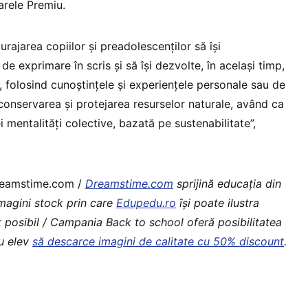
Marele Premiu.
rajarea copiilor și preadolescenților să își
de exprimare în scris și să își dezvolte, în același timp,
a, folosind cunoștințele și experiențele personale sau de
conservarea și protejarea resurselor naturale, având ca
 mentalități colective, bazată pe sustenabilitate”,
Dreamstime.com /
Dreamstime.com
sprijină educaţia din
imagini stock prin care
Edupedu.ro
îşi poate ilustra
t posibil / Campania Back to school oferă posibilitatea
au elev
să descarce imagini de calitate cu 50% discount
.