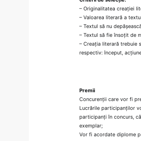
– Originalitatea creației li
– Valoarea literară a textul
– Textul să nu depășească
– Textul să fie însoțit de 
– Creația literară trebuie 
respectiv: început, acțiun
Premii
Concurenții care vor fi pr
Lucrările participanților v
participanți în concurs, câ
exemplar;
Vor fi acordate diplome pe