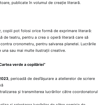
ătoare, publicate în volumul de creație literară.
r, copiii pot folosi orice formă de exprimare literară:
ă de teatru, pentru a crea o operă literară care să
 contra cronometru, pentru salvarea planetei. Lucrările
e una sau mai multe ilustrații creative.
artea verde a copilăriei”
 2023
, perioadă de desfășurare a atelierelor de scriere
vă
ntralizarea și transmiterea lucrărilor către coordonatorul
naliza și selectarea lucrărilor de către comisia de