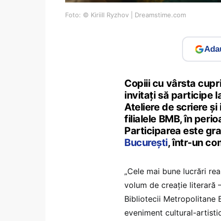
Foto: © Kiriill Ryzhov | Dreamstime.com
Adau
Copiii cu vârsta cupri
invitați să participe l
Ateliere de scriere și
filialele BMB, în per
Participarea este gr
București
, într-un c
„Cele mai bune lucrări real
volum de creație literară –
Bibliotecii Metropolitane 
eveniment cultural-artisti