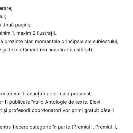
terare;
ui;
 două pagini;
minim 1, maxim 2 ilustrații.
să prezinte clar, momentele principale ale subiectului,
e și deznodământ (nu neapărat un sfârșit).
emiați vor fi anunțați pe e-mail/ personal;
or fi publicate într-o Antologie de texte. Elevii
t și profesorii coordonatori vor primi gratuit câte 1
ntru fiecare categorie în parte (Premiul I, Premiul II,