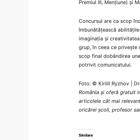
Premiul III, Mențiune) și 
Concursul are ca scop încu
îmbunătățească abilitățile 
imaginația și creativitate
grup, în ceea ce privește 
scop final dobândirea unei
potrivit comunicatului.
Foto: © Kiriill Ryzhov | 
România şi oferă gratuit 
articolele cât mai relevan
oricărei școli, profesor s
Similare