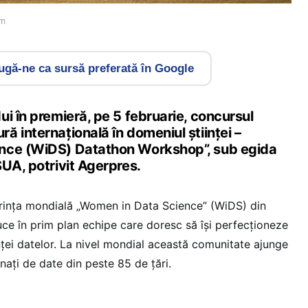
om
gă-ne ca sursă preferată în Google
i în premieră, pe 5 februarie, concursul
 internaţională în domeniul științei –
nce (WiDS) Datathon Workshop”, sub egida
UA, potrivit Agerpres.
inţa mondială „Women in Data Science” (WiDS) din
uce în prim plan echipe care doresc să îşi perfecţioneze
iinţei datelor. La nivel mondial această comunitate ajunge
naţi de date din peste 85 de ţări.