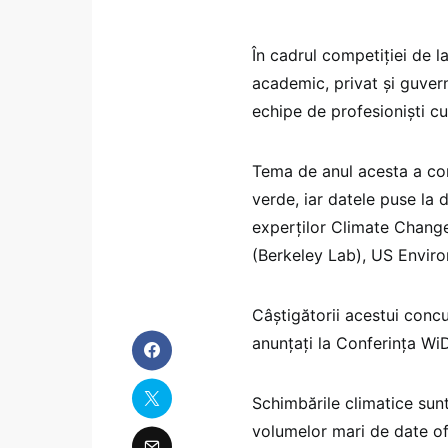
În cadrul competiţiei de l
academic, privat şi guvern
echipe de profesionişti cu
Tema de anul acesta a con
verde, iar datele puse la 
experţilor Climate Chang
(Berkeley Lab), US Enviro
Câştigătorii acestui concur
anunţaţi la Conferinţa Wi
Schimbările climatice sunt
volumelor mari de date ofe