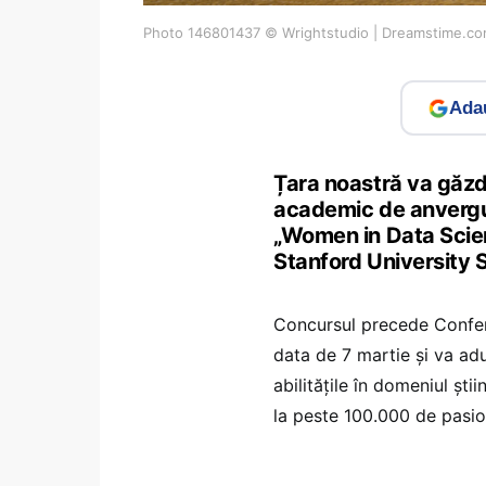
Photo 146801437 © Wrightstudio | Dreamstime.c
Adau
Țara noastră va găzdu
academic de anvergură
„Women in Data Scie
Stanford University S
Concursul precede Confer
data de 7 martie şi va ad
abilităţile în domeniul şt
la peste 100.000 de pasio