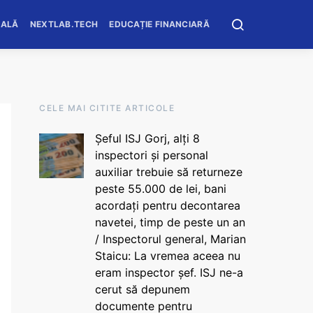
OALĂ
NEXTLAB.TECH
EDUCAȚIE FINANCIARĂ
CELE MAI CITITE ARTICOLE
Șeful ISJ Gorj, alți 8
inspectori și personal
auxiliar trebuie să returneze
peste 55.000 de lei, bani
acordați pentru decontarea
navetei, timp de peste un an
/ Inspectorul general, Marian
Staicu: La vremea aceea nu
eram inspector șef. ISJ ne-a
cerut să depunem
documente pentru