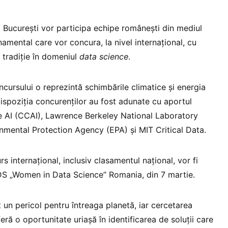
a Bucureşti vor participa echipe româneşti din mediul
amental care vor concura, la nivel internaţional, cu
 tradiţie în domeniul
data science
.
cursului o reprezintă schimbările climatice şi energia
dispoziţia concurenţilor au fost adunate cu aportul
e AI (CCAI), Lawrence Berkeley National Laboratory
nmental Protection Agency (EPA) şi MIT Critical Data.
s internaţional, inclusiv clasamentul naţional, vor fi
DS „Women in Data Science” Romania, din 7 martie.
 un pericol pentru întreaga planetă, iar cercetarea
ră o oportunitate uriaşă în identificarea de soluţii care