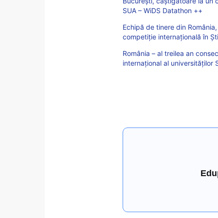
București, câștigătoare la un 
SUA – WiDS Datathon ++
Echipă de tinere din România, 
competiție internațională în Ș
România – al treilea an consec
internațional al universitățilo
Edu