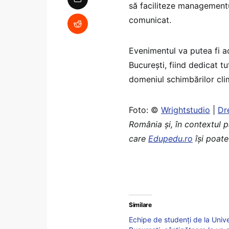
să faciliteze managementul
comunicat.
Evenimentul va putea fi a
Bucureşti, fiind dedicat t
domeniul schimbărilor cli
Foto: ©
Wrightstudio
|
Dr
România şi, în contextul 
care
Edupedu.ro
îşi poate
Similare
Echipe de studenți de la Univ