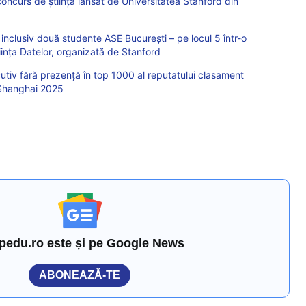
concurs de știință lansat de Universitatea Stanford din
inclusiv două studente ASE București – pe locul 5 într-o
tiința Datelor, organizată de Stanford
utiv fără prezență în top 1000 al reputatului clasament
r Shanghai 2025
pedu.ro este și pe Google News
ABONEAZĂ-TE