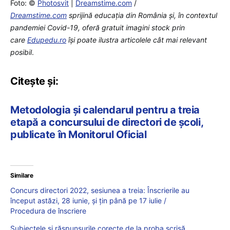
Foto: ©
Photosvit
|
Dreamstime.com
/
Dreamstime.com
sprijină educaţia din România şi, în contextul
pandemiei Covid-19, oferă gratuit imagini stock prin
care
Edupedu.ro
îşi poate ilustra articolele cât mai relevant
posibil
.
Citește și:
Metodologia și calendarul pentru a treia
etapă a concursului de directori de școli,
publicate în Monitorul Oficial
Similare
Concurs directori 2022, sesiunea a treia: Înscrierile au
început astăzi, 28 iunie, și țin până pe 17 iulie /
Procedura de înscriere
Subiectele și răspunsurile corecte de la proba scrisă