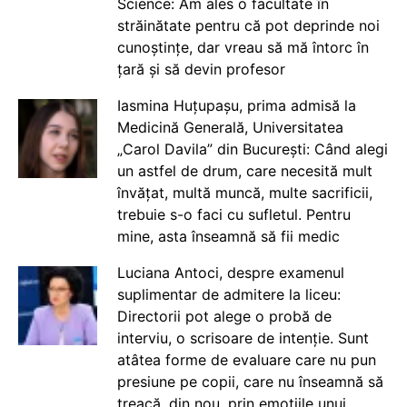
Science: Am ales o facultate în
străinătate pentru că pot deprinde noi
cunoștințe, dar vreau să mă întorc în
țară și să devin profesor
Iasmina Huțupașu, prima admisă la
Medicină Generală, Universitatea
„Carol Davila” din București: Când alegi
un astfel de drum, care necesită mult
învățat, multă muncă, multe sacrificii,
trebuie s-o faci cu sufletul. Pentru
mine, asta înseamnă să fii medic
Luciana Antoci, despre examenul
suplimentar de admitere la liceu:
Directorii pot alege o probă de
interviu, o scrisoare de intenție. Sunt
atâtea forme de evaluare care nu pun
presiune pe copii, care nu înseamnă să
treacă, din nou, prin emoțiile unui