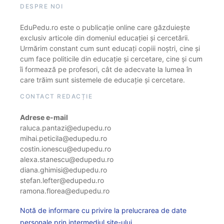
DESPRE NOI
EduPedu.ro este o publicație online care găzduiește
exclusiv articole din domeniul educației și cercetării.
Urmărim constant cum sunt educați copiii noștri, cine și
cum face politicile din educație și cercetare, cine și cum
îi formează pe profesori, cât de adecvate la lumea în
care trăim sunt sistemele de educație și cercetare.
CONTACT REDACȚIE
Adrese e-mail
raluca.pantazi@edupedu.ro
mihai.peticila@edupedu.ro
costin.ionescu@edupedu.ro
alexa.stanescu@edupedu.ro
diana.ghimisi@edupedu.ro
stefan.lefter@edupedu.ro
ramona.florea@edupedu.ro
Notă de informare cu privire la prelucrarea de date
personale prin intermediul site-ului