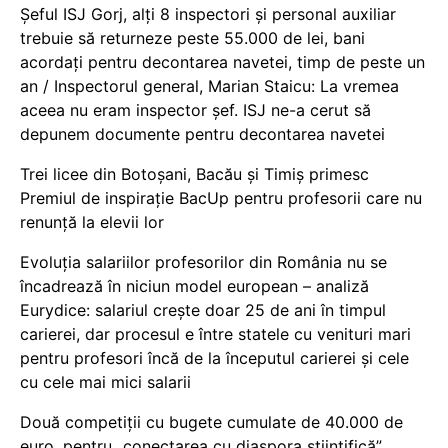
Șeful ISJ Gorj, alți 8 inspectori și personal auxiliar
trebuie să returneze peste 55.000 de lei, bani
acordați pentru decontarea navetei, timp de peste un
an / Inspectorul general, Marian Staicu: La vremea
aceea nu eram inspector șef. ISJ ne-a cerut să
depunem documente pentru decontarea navetei
Trei licee din Botoșani, Bacău și Timiș primesc
Premiul de inspirație BacUp pentru profesorii care nu
renunță la elevii lor
Evoluția salariilor profesorilor din România nu se
încadrează în niciun model european – analiză
Eurydice: salariul crește doar 25 de ani în timpul
carierei, dar procesul e între statele cu venituri mari
pentru profesori încă de la începutul carierei și cele
cu cele mai mici salarii
Două competiții cu bugete cumulate de 40.000 de
euro, pentru „conectarea cu diaspora științifică”,